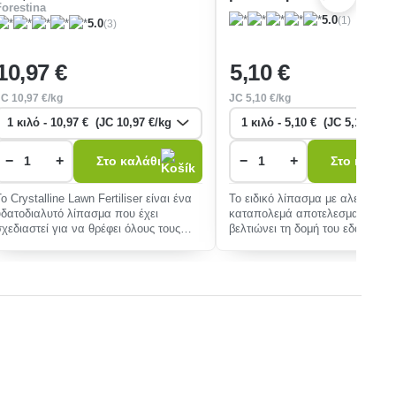
Forestina
βρύων
(1)
5.0
(3)
5.0
10
,97 €
5
,10 €
JC
10
,97 €/kg
JC
5
,10 €/kg
−
+
−
+
Στο καλάθι
Στο καλάθι
Το Crystalline Lawn Fertiliser είναι ένα
Το ειδικό λίπασμα με αλεύρι βα
υδατοδιαλυτό λίπασμα που έχει
καταπολεμά αποτελεσματικά τα
σχεδιαστεί για να θρέφει όλους τους
βελτιώνει τη δομή του εδάφους κ
τύπους χλοοτάπ
προ�