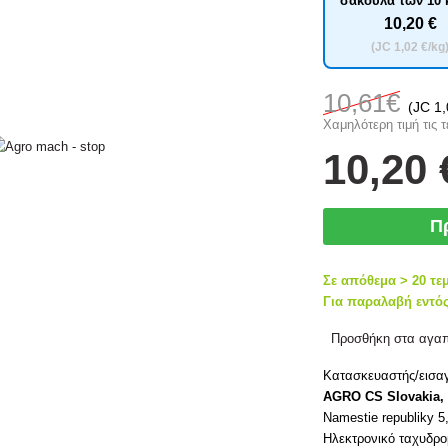
σακούλα των 10 
10
,20 €
(JC
1
,02 €/kg
10
,61€
(JC
1
Χαμηλότερη τιμή τις τ
10
,20 
Π
Σε απόθεμα > 20 τε
Για παραλαβή εντός
Προσθήκη στα αγα
Κατασκευαστής/εισα
AGRO CS Slovakia, 
Namestie republiky 
Ηλεκτρονικό ταχυδρο