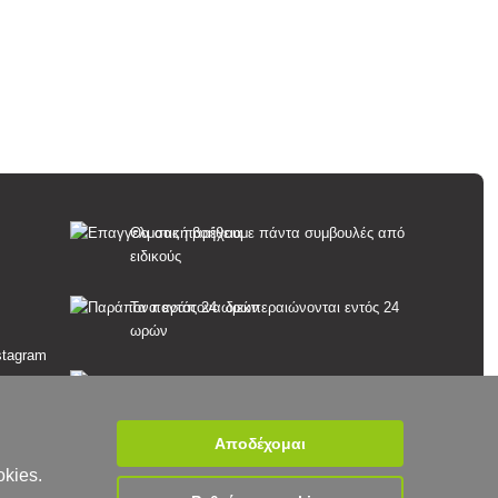
Θα σας παρέχουμε πάντα συμβουλές από
ειδικούς
Τα παράπονα διεκπεραιώνονται εντός 24
ωρών
85% των εμπορευμάτων σε απόθεμα
Παράδοση εντός 24 ωρών από Δευτέρα έως
Αποδέχομαι
Παρασκευή
okies.