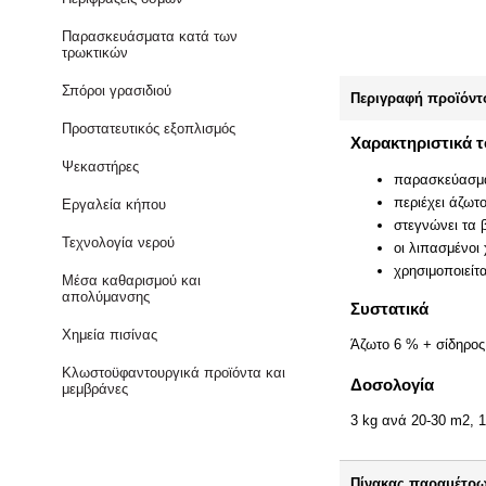
Παρασκευάσματα κατά των
τρωκτικών
Σπόροι γρασιδιού
Περιγραφή προϊόντ
Προστατευτικός εξοπλισμός
Χαρακτηριστικά 
Ψεκαστήρες
παρασκεύασμα
περιέχει άζωτ
Εργαλεία κήπου
στεγνώνει τα 
Τεχνολογία νερού
οι λιπασμένοι
χρησιμοποιείτ
Μέσα καθαρισμού και
απολύμανσης
Συστατικά
Χημεία πισίνας
Άζωτο 6 % + σίδηρο
Κλωστοϋφαντουργικά προϊόντα και
Δοσολογία
μεμβράνες
3 kg ανά 20-30 m2, 
Πίνακας παραμέτρ