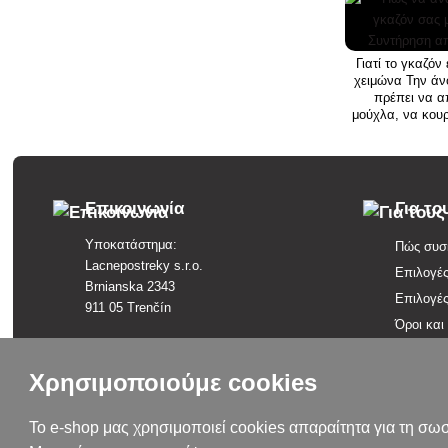
Γιατί το γκαζόν 
χειμώνα Την άν
πρέπει να α
μούχλα, να κουρε
βερτισιόμετρο, 
παρτέρια, να
ποτιστεί σωστά.
χρε
Επικοινωνία
Για το
Υποκατάστημα:
Πώς συσκ
Lacnepostreky s.r.o.
Επιλογέ
Brnianska 2343
Επιλογέ
911 05 Trenčín
Όροι και
+421 915 420 295
Διαδικα
kontakt@lacnepostreky.sk
Υπαναχώ
Χρησιμοποιούμε cookies
Δευ - Παρ 9:00 - 16:00
Επισκόπ
Το e-shop μας χρησιμοποιεί cookies απαραίτητα για τη σωσ
Πολιτική
Έδρα εταιρείας: