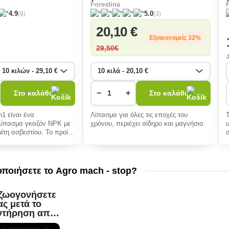
Forestina
(8)
(3)
4.9
5.0
20
,10 €
Εξοικονομείς 32%
29
,50€
−
+
Στο καλάθι
Στο καλάθι
1 είναι ένα
Λίπασμα για όλες τις εποχές του
λίπασμα γκαζόν NPK με
χρόνου, περιέχει σίδηρο και μαγνήσιο.
ίτη ασβεστίου. Το προϊόν
τάλλη�
ποιήσετε το Agro mach - stop?
ζωογονήσετε
ας μετά το
ντήρηση από
 Ω