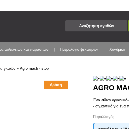
ος ασθενειών και παρασίτων
Ημερολόγιο ψεκασμών
Χονδρικό
α γκαζόν
»
Agro mach - stop
Δράση
AGRO MAC
Ένα ειδικό οργανικό-
- σημαντικό για ένα
Παραλλαγές