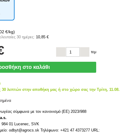
κιλών
)
,02 €/kg)
ελευταίες 30 ημέρες:
10
,85 €
€
τεμ
ροσθήκη στο καλάθι
μ
 30 λεπτών στην αποθήκη μας ή στο χώρο σας την Τρίτη, 11.08.
πημένα
γωγέας σύμφωνα με τον κανονισμό (ΕΕ) 2023/988
a.s.
5, 984 01 Lucenec, SVK
μείο: odbyt@agrocs.sk Τηλέφωνο: +421 47 4373277 URL: