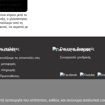
είναι κίτρινο μετά το
οιξη, ο χλοοτάπητας
παλλαγεί από τη
υτεί, να αεριστεί με
να φυτευτεί με φυτά
 λιπανθεί και να
 Τι άλλες συμβουλές
ιάζεστε
υς πελάτες
Για τους διανομείς
Συνεργασία χονδρικής
ευάζουμε τις αποστολές σας
ς μεταφοράς
ς πληρωμής
 Προϋποθέσεις
σία παραπόνων
ρηση από τη σύμβαση εδώ
ηση των υπηρεσιών
τή λειτουργία του ιστότοπου, καθώς και ανώνυμα αναλυτικά co
 απορρήτου