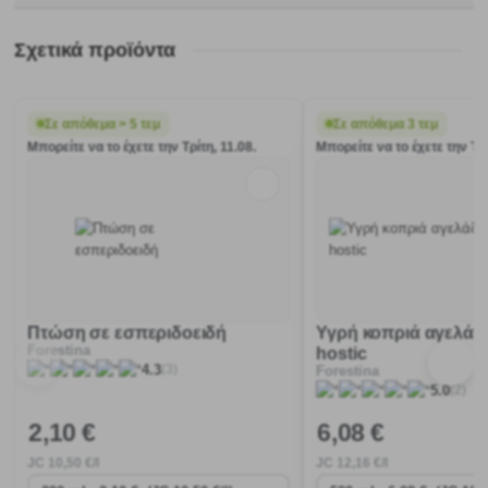
Σχετικά προϊόντα
Σε απόθεμα > 5 τεμ
Σε απόθεμα 3 τεμ
Μπορείτε να το έχετε την Τρίτη, 11.08.
Μπορείτε να το έχετε την Τρί
Πτώση σε εσπεριδοειδή
Υγρή κοπριά αγελάδ
Forestina
hostic
(3)
4.3
Forestina
(2)
5.0
2
,10 €
6
,08 €
JC
10
,50 €/l
JC
12
,16 €/l