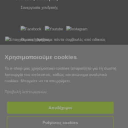
Συνεργασία χονδρικής
Θα σας παρέχουμε πάντα συμβουλές από ειδικούς
Τα παράπονα διεκπεραιώνονται εντός 24 ωρών
Χρησιμοποιούμε cookies
85% των εμπορευμάτων σε απόθεμα
Το e-shop μας χρησιμοποιεί cookies απαραίτητα για τη σωστή
λειτουργία του ιστότοπου, καθώς και ανώνυμα αναλυτικά
Παράδοση εντός 24 ωρών από Δευτέρα έως Παρασκευή
cookies. Μπορείτε να τα απορρίψετε.
Προβολή λεπτομερειών
Αποδέχομαι
Ρυθμίσεις cookies