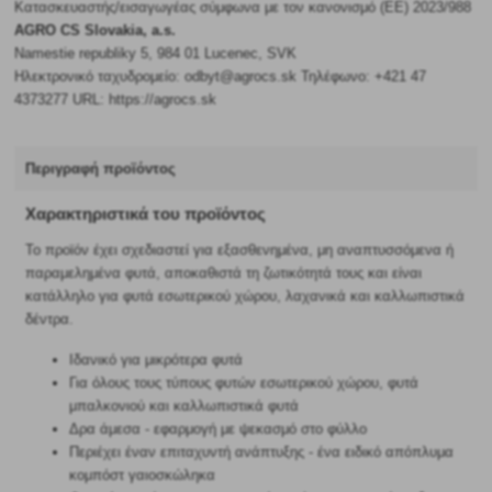
Κατασκευαστής/εισαγωγέας σύμφωνα με τον κανονισμό (ΕΕ) 2023/988
AGRO CS Slovakia, a.s.
Namestie republiky 5, 984 01 Lucenec, SVK
Ηλεκτρονικό ταχυδρομείο: odbyt@agrocs.sk Τηλέφωνο: +421 47
4373277 URL: https://agrocs.sk
Περιγραφή προϊόντος
Χαρακτηριστικά του προϊόντος
Το προϊόν έχει σχεδιαστεί για εξασθενημένα, μη αναπτυσσόμενα ή
παραμελημένα φυτά, αποκαθιστά τη ζωτικότητά τους και είναι
κατάλληλο για φυτά εσωτερικού χώρου, λαχανικά και καλλωπιστικά
δέντρα.
Ιδανικό για μικρότερα φυτά
Για όλους τους τύπους φυτών εσωτερικού χώρου, φυτά
μπαλκονιού και καλλωπιστικά φυτά
Δρα άμεσα - εφαρμογή με ψεκασμό στο φύλλο
Περιέχει έναν επιταχυντή ανάπτυξης - ένα ειδικό απόπλυμα
κομπόστ γαιοσκώληκα