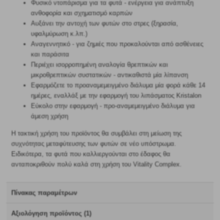
Φυσικό ντοπάρισμα για τα φυτά - ενέργεια για ανάπτυξη
ανθοφορία και σχηματισμό καρπών
Αυξάνει την αντοχή των φυτών στο στρες (ξηρασία,
υφαλμύρωση κ.λπ.)
Αναγεννητικό - για ζημιές που προκαλούνται από ασθένειες
και παράσιτα
Περιέχει ισορροπημένη αναλογία θρεπτικών και
μικροθρεπτικών συστατικών - αντικαθιστά μία λίπανση
Εφαρμόζετε το προαναμεμειγμένο διάλυμα μία φορά κάθε 14
ημέρες, εναλλάξ με την εφαρμογή του λιπάσματος Kristalon
Εύκολο στην εφαρμογή - προ-αναμεμειγμένο διάλυμα για
άμεση χρήση
Η τακτική χρήση του προϊόντος θα συμβάλει στη μείωση της
συχνότητας μεταφύτευσης των φυτών σε νέο υπόστρωμα.
Ειδικότερα, τα φυτά που καλλιεργούνται στο έδαφος θα
ανταποκριθούν πολύ καλά στη χρήση του Vitality Complex.
Πίνακας παραμέτρων
Αξιολόγηση προϊόντος (1)