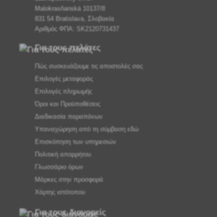
Malokrasňanská 10137/8
831 54 Bratislava, Σλοβακία
Αριθμός ΦΠΑ: SK2120731437
Για τους πελάτες
Πώς συσκευάζουμε τις αποστολές σας
Επιλογές μεταφοράς
Επιλογές πληρωμής
Όροι και Προϋποθέσεις
Διαδικασία παραπόνων
Υπαναχώρηση από τη σύμβαση εδώ
Επισκόπηση των υπηρεσιών
Πολιτική απορρήτου
Γλωσσάριο όρων
Μάρκες στην προσφορά
Χάρτης ιστότοπου
Για τους διανομείς