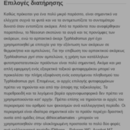
Επιλογές διατήρησης
Καθώς πρόκειται για ένα πολύ μικρό παράσιτο, είναι σημαντικό να
ελέγχετε συχνά τα φυτά και να τα αντιμετωπίζετε το συντομότερο
δυνατό όταν εντοπίζετε ακάρεα. Από τα προϊόντα που αναφέρθηκαν
παραπάνω, το Nissorun σκοτώνει τα αυγά και τις προνύμφες των
ακάρεων, ενώ το αρπακτικό άκαρι
Typhlodromus pyri
έχει
χρησιμοποιηθεί με επιτυχία για την εξόντωση των ακάρεων σε
θερμοκήπια και αμπελώνες. Για την επιβίωση του αρπακτικού ακάρεως
Typhlodromus pyri
στον αμπελώνα, η χρήση των κατάλληλων
φυτοπροστατευτικών προϊόντων είναι πολύ σημαντική. Ακόμα και μια
απλή εφαρμογή ενός εξαιρετικά τοξικού φυτοφαρμάκου μπορεί να
προκαλέσει την πλήρη εξαφάνιση ενός εισαγόμενου πληθυσμού του
Typhlodromus pyri. Επομένως, οι αρχές επιλογής φυτοφαρμάκων
πρέπει να τηρούνται και από την άποψη της τοξικολογίας. Τα
πυρεθροειδή και τα λεγόμενα βαρέα οργανοφωσφορικά δεν πρέπει να
χρησιμοποιούνται κατ' αρχήν. Πρέπει επίσης να τηρούνται οι αρχές του
περιορισμού του αριθμού των ψεκασμών ανά καλλιεργητική περίοδο. Οι
περιορισμοί είναι ιδιαίτερα σημαντικοί εάν το προϊόν περιέχει δραστική
ουσία από ομάδες όπως dithiocarbamates - μπορούν να
χρησιμοποιηθούν στην ολοκληρωμένη προστασία το πολύ δύο φορές
ανά καλλιεργητική περίοδο (Dithane.., Polyram WG, Acrobat MZ,