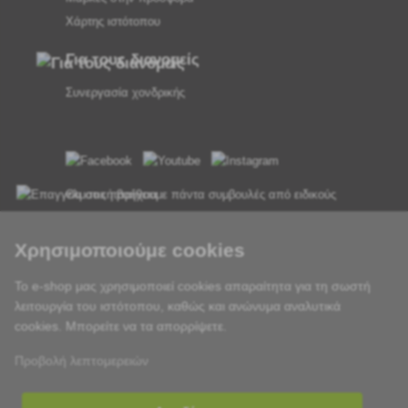
Χάρτης ιστότοπου
Για τους διανομείς
Συνεργασία χονδρικής
Θα σας παρέχουμε πάντα συμβουλές από ειδικούς
Τα παράπονα διεκπεραιώνονται εντός 24 ωρών
Χρησιμοποιούμε cookies
85% των εμπορευμάτων σε απόθεμα
Το e-shop μας χρησιμοποιεί cookies απαραίτητα για τη σωστή
λειτουργία του ιστότοπου, καθώς και ανώνυμα αναλυτικά
Παράδοση εντός 24 ωρών από Δευτέρα έως Παρασκευή
cookies. Μπορείτε να τα απορρίψετε.
Προβολή λεπτομερειών