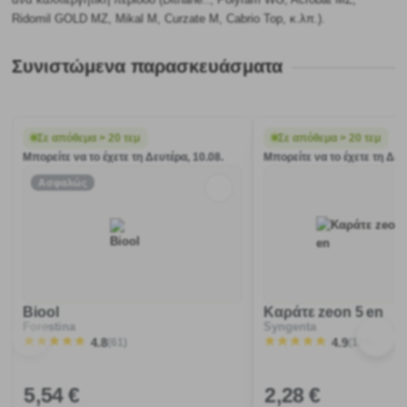
Ridomil GOLD MZ, Mikal M, Curzate M, Cabrio Top, κ.λπ.).
Συνιστώμενα παρασκευάσματα
Σε απόθεμα > 20 τεμ
Σε απόθεμα > 20 τεμ
Μπορείτε να το έχετε τη Δευτέρα, 10.08.
Μπορείτε να το έχετε τη Δευ
Ασφαλώς
Biool
Καράτε zeon 5 en
Forestina
Syngenta
(61)
(185)
4.8
4.9
5
,54 €
2
,28 €