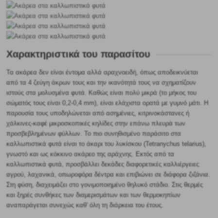
Χαρακτηριστικά του παρασίτου
Τα ακάρεα δεν είναι έντομα αλλά αραχνοειδή, όπως αποδεικνύεται
από τα 4 ζεύγη άκρων τους και την ικανότητά τους να σχηματίζουν
ιστούς στα μολυσμένα φυτά. Καθώς είναι πολύ μικρά (το μήκος του
σώματός τους είναι 0,2-0,4 mm), είναι ελάχιστα ορατά με γυμνό μάτι. Η
παρουσία τους υποδηλώνεται από ασημένιες, κιτρινοκάστανες ή
χάλκινες-καφέ μικροσκοπικές κηλίδες στην επάνω πλευρά των
προσβεβλημένων φύλλων. Το πιο συνηθισμένο παράσιτο στα
καλλωπιστικά φυτά είναι το άκαρι του λυκίσκου (Tetranychus telarius),
γνωστό και ως κόκκινο ακάρεο της αράχνης. Εκτός από τα
καλλωπιστικά φυτά, προσβάλλει δεκάδες διαφορετικές καλλιέργειες
αγρού, λαχανικά, οπωροφόρα δέντρα και επιβιώνει σε διάφορα ζιζάνια.
Στη φύση, διαχειμάζει στο γονιμοποιημένο θηλυκό στάδιο. Στις θερμές
και ξηρές συνθήκες των διαμερισμάτων και των θερμοκηπίων
αναπαράγεται συνεχώς καθ' όλη τη διάρκεια του έτους.