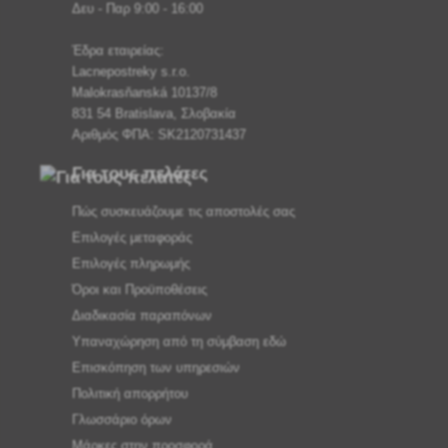
Δευ - Παρ 9:00 - 16:00
Έδρα εταιρείας:
Lacnepostreky s.r.o.
Malokrasňanská 10137/8
831 54 Bratislava, Σλοβακία
Αριθμός ΦΠΑ: SK2120731437
Για τους πελάτες
Πώς συσκευάζουμε τις αποστολές σας
Επιλογές μεταφοράς
Επιλογές πληρωμής
Όροι και Προϋποθέσεις
Διαδικασία παραπόνων
Υπαναχώρηση από τη σύμβαση εδώ
Επισκόπηση των υπηρεσιών
Πολιτική απορρήτου
Γλωσσάριο όρων
Μάρκες στην προσφορά