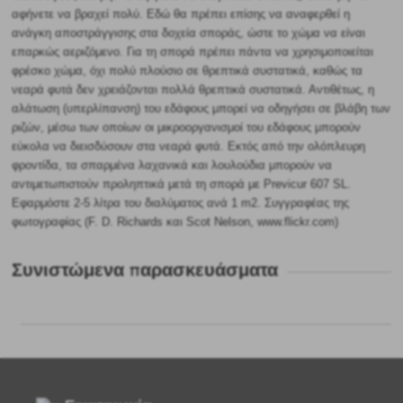
αφήνετε να βραχεί πολύ. Εδώ θα πρέπει επίσης να αναφερθεί η
ανάγκη αποστράγγισης στα δοχεία σποράς, ώστε το χώμα να είναι
επαρκώς αεριζόμενο. Για τη σπορά πρέπει πάντα να χρησιμοποιείται
φρέσκο χώμα, όχι πολύ πλούσιο σε θρεπτικά συστατικά, καθώς τα
νεαρά φυτά δεν χρειάζονται πολλά θρεπτικά συστατικά. Αντιθέτως, η
αλάτωση (υπερλίπανση) του εδάφους μπορεί να οδηγήσει σε βλάβη των
ριζών, μέσω των οποίων οι μικροοργανισμοί του εδάφους μπορούν
εύκολα να διεισδύσουν στα νεαρά φυτά. Εκτός από την ολόπλευρη
φροντίδα, τα σπαρμένα λαχανικά και λουλούδια μπορούν να
αντιμετωπιστούν προληπτικά μετά τη σπορά με Previcur 607 SL.
Εφαρμόστε 2-5 λίτρα του διαλύματος ανά 1 m2.
Συγγραφέας της
φωτογραφίας (
F. D. Richards και
Scot Nelson
, www.flickr.com)
Συνιστώμενα παρασκευάσματα