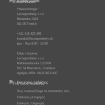
Επικοινωνία
Υποκατάστημα:
Lacnepostreky s.r.o.
Brnianska 2343
911 05 Trenčín
+421 915 420 295
kontakt@lacnepostreky.sk
Δευ - Παρ 9:00 - 16:00
Έδρα εταιρείας:
Lacnepostreky s.r.o.
Malokrasňanská 10137/8
831 54 Bratislava, Σλοβακία
Αριθμός ΦΠΑ: SK2120731437
Για τους πελάτες
Πώς συσκευάζουμε τις αποστολές σας
Επιλογές μεταφοράς
Επιλογές πληρωμής