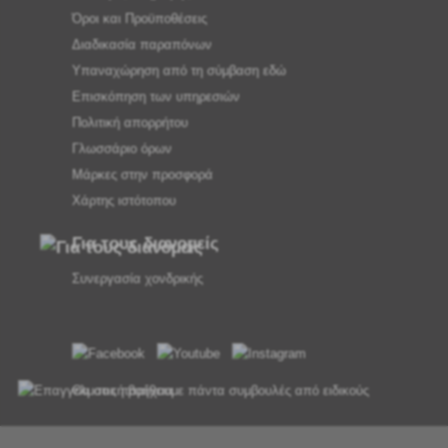
Όροι και Προϋποθέσεις
Διαδικασία παραπόνων
Υπαναχώρηση από τη σύμβαση εδώ
Επισκόπηση των υπηρεσιών
Πολιτική απορρήτου
Γλωσσάριο όρων
Μάρκες στην προσφορά
Χάρτης ιστότοπου
Για τους διανομείς
Συνεργασία χονδρικής
Θα σας παρέχουμε πάντα συμβουλές από ειδικούς
Τα παράπονα διεκπεραιώνονται εντός 24 ωρών