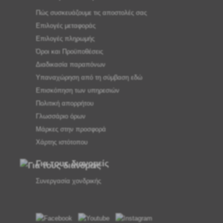
Πώς συσκευάζουμε τις αποστολές σας
Επιλογές μεταφοράς
Επιλογές πληρωμής
Όροι και Προϋποθέσεις
Διαδικασία παραπόνων
Υπαναχώρηση από τη σύμβαση εδώ
Επισκόπηση των υπηρεσιών
Πολιτική απορρήτου
Γλωσσάριο όρων
Μάρκες στην προσφορά
Χάρτης ιστότοπου
Για τους διανομείς
Συνεργασία χονδρικής