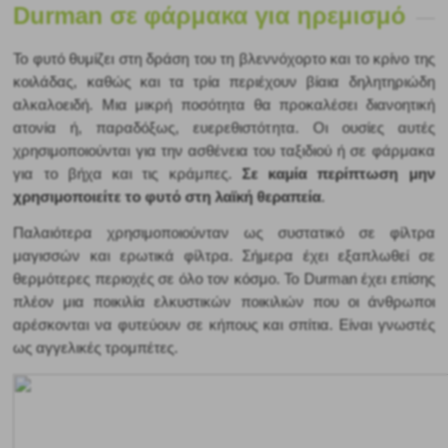
Durman σε φάρμακα για ηρεμισμό
Το φυτό θυμίζει στη δράση του τη βλεννόχορτο και το κρίνο της 
κοιλάδας, καθώς και τα τρία περιέχουν βίαια δηλητηριώδη 
αλκαλοειδή. Μια μικρή ποσότητα θα προκαλέσει διανοητική 
ατονία ή, παραδόξως, ευερεθιστότητα. Οι ουσίες αυτές 
χρησιμοποιούνται για την ασθένεια του ταξιδιού ή σε φάρμακα 
για το βήχα και τις κράμπες. 
Σε καμία περίπτωση μην 
χρησιμοποιείτε το φυτό στη λαϊκή θεραπεία
.
Παλαιότερα χρησιμοποιούνταν ως συστατικό σε φίλτρα 
μαγισσών και ερωτικά φίλτρα. Σήμερα έχει εξαπλωθεί σε 
θερμότερες περιοχές σε όλο τον κόσμο. Το Durman έχει επίσης 
πλέον μια ποικιλία ελκυστικών ποικιλιών που οι άνθρωποι 
αρέσκονται να φυτεύουν σε κήπους και σπίτια. Είναι γνωστές 
ως αγγελικές τρομπέτες. 