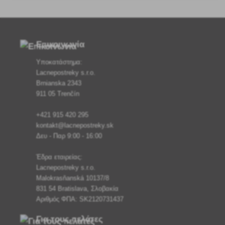
Επικοινωνία
Υποκατάστημα:
Lacnepostreky s.r.o.
Brnianska 2343
911 05 Trenčín
+421 915 420 295
kontakt@lacnepostreky.sk
Δευ - Παρ 9:00 - 16:00
Έδρα εταιρείας:
Lacnepostreky s.r.o.
Malokrasňanská 10137/8
831 54 Bratislava, Σλοβακία
Αριθμός ΦΠΑ: SK2120731437
Για τους πελάτες