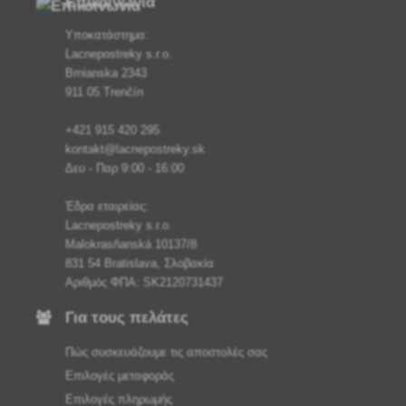
Επικοινωνία
Υποκατάστημα:
Lacnepostreky s.r.o.
Brnianska 2343
911 05 Trenčín
+421 915 420 295
kontakt@lacnepostreky.sk
Δευ - Παρ 9:00 - 16:00
Έδρα εταιρείας:
Lacnepostreky s.r.o.
Malokrasňanská 10137/8
831 54 Bratislava, Σλοβακία
Αριθμός ΦΠΑ: SK2120731437
Για τους πελάτες
Πώς συσκευάζουμε τις αποστολές σας
Επιλογές μεταφοράς
Επιλογές πληρωμής