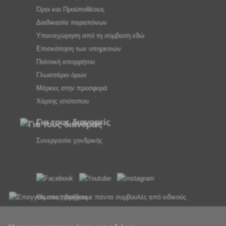
Όροι και Προϋποθέσεις
Διαδικασία παραπόνων
Υπαναχώρηση από τη σύμβαση εδώ
Επισκόπηση των υπηρεσιών
Πολιτική απορρήτου
Γλωσσάριο όρων
Μάρκες στην προσφορά
Χάρτης ιστότοπου
Για τους διανομείς
Συνεργασία χονδρικής
Θα σας παρέχουμε πάντα συμβουλές από ειδικούς
Τα παράπονα διεκπεραιώνονται εντός 24 ωρών