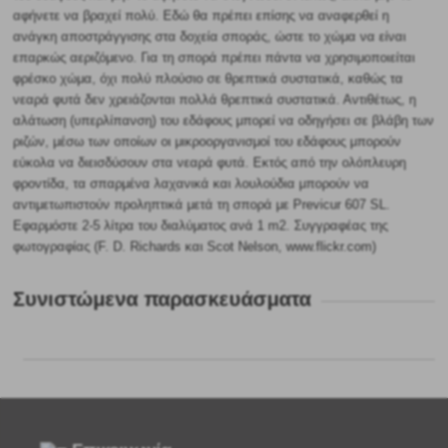
αφήνετε να βραχεί πολύ. Εδώ θα πρέπει επίσης να αναφερθεί η
ανάγκη αποστράγγισης στα δοχεία σποράς, ώστε το χώμα να είναι
επαρκώς αεριζόμενο. Για τη σπορά πρέπει πάντα να χρησιμοποιείται
φρέσκο χώμα, όχι πολύ πλούσιο σε θρεπτικά συστατικά, καθώς τα
νεαρά φυτά δεν χρειάζονται πολλά θρεπτικά συστατικά. Αντιθέτως, η
αλάτωση (υπερλίπανση) του εδάφους μπορεί να οδηγήσει σε βλάβη των
ριζών, μέσω των οποίων οι μικροοργανισμοί του εδάφους μπορούν
εύκολα να διεισδύσουν στα νεαρά φυτά. Εκτός από την ολόπλευρη
φροντίδα, τα σπαρμένα λαχανικά και λουλούδια μπορούν να
αντιμετωπιστούν προληπτικά μετά τη σπορά με Previcur 607 SL.
Εφαρμόστε 2-5 λίτρα του διαλύματος ανά 1 m2.
Συγγραφέας της
φωτογραφίας (
F. D. Richards και
Scot Nelson
, www.flickr.com)
Συνιστώμενα παρασκευάσματα