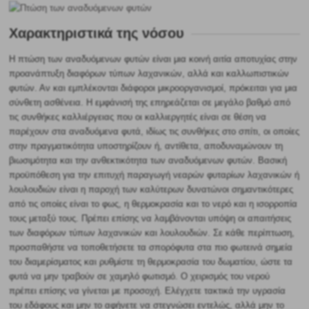
Χαρακτηριστικά της νόσου
Η πτώση των αναδυόμενων φυτών είναι μια κοινή αιτία αποτυχίας στην
προανάπτυξη διαφόρων τύπων λαχανικών, αλλά και καλλωπιστικών
φυτών. Αν και εμπλέκονται διάφοροι μικροοργανισμοί, πρόκειται για μια
σύνθετη ασθένεια. Η εμφάνισή της επηρεάζεται σε μεγάλο βαθμό από
τις συνθήκες καλλιέργειας που οι καλλιεργητές είναι σε θέση να
παρέχουν στα αναδυόμενα φυτά, ιδίως τις συνθήκες στο σπίτι, οι οποίες
στην πραγματικότητα υποστηρίζουν ή, αντίθετα, αποδυναμώνουν τη
βιωσιμότητα και την ανθεκτικότητα των αναδυόμενων φυτών. Βασική
προϋπόθεση για την επιτυχή παραγωγή νεαρών φυταρίων λαχανικών ή
λουλουδιών είναι η παροχή των καλύτερων δυνατώνοι σημαντικότερες
από τις οποίες είναι το φως, η θερμοκρασία και το νερό και η ισορροπία
τους μεταξύ τους. Πρέπει επίσης να λαμβάνονται υπόψη οι απαιτήσεις
των διαφόρων τύπων λαχανικών και λουλουδιών. Σε κάθε περίπτωση,
προσπαθήστε να τοποθετήσετε τα σπορόφυτα στα πιο φωτεινά σημεία
του διαμερίσματος και ρυθμίστε τη θερμοκρασία του δωματίου, ώστε τα
φυτά να μην τραβούν σε χαμηλό φωτισμό. Ο χειρισμός του νερού
πρέπει επίσης να γίνεται με προσοχή. Ελέγχετε τακτικά την υγρασία
του εδάφους και μην το αφήνετε να στεγνώσει εντελώς, αλλά μην το