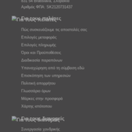
831 54 Bratislava, Σλοβακία
Αριθμός ΦΠΑ: SK2120731437
Για τους πελάτες
Πώς συσκευάζουμε τις αποστολές σας
Επιλογές μεταφοράς
Επιλογές πληρωμής
Όροι και Προϋποθέσεις
Διαδικασία παραπόνων
Υπαναχώρηση από τη σύμβαση εδώ
Επισκόπηση των υπηρεσιών
Πολιτική απορρήτου
Γλωσσάριο όρων
Μάρκες στην προσφορά
Χάρτης ιστότοπου
Για τους διανομείς
Συνεργασία χονδρικής