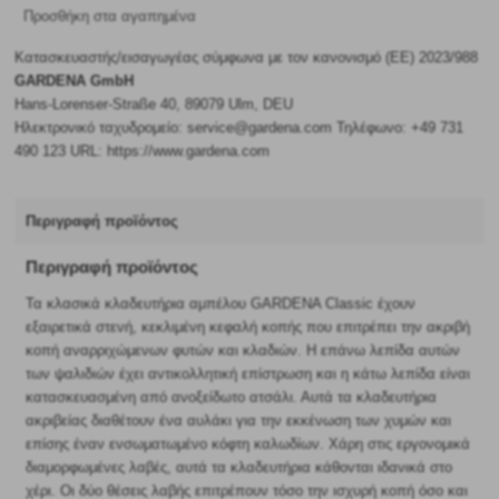
Προσθήκη στα αγαπημένα
Κατασκευαστής/εισαγωγέας σύμφωνα με τον κανονισμό (ΕΕ) 2023/988
GARDENA GmbH
Hans-Lorenser-Straße 40, 89079 Ulm, DEU
Ηλεκτρονικό ταχυδρομείο: service@gardena.com Τηλέφωνο: +49 731
490 123 URL: https://www.gardena.com
Περιγραφή προϊόντος
Περιγραφή προϊόντος
Τα κλασικά κλαδευτήρια αμπέλου GARDENA Classic έχουν
εξαιρετικά στενή, κεκλιμένη κεφαλή κοπής που επιτρέπει την ακριβή
κοπή αναρριχώμενων φυτών και κλαδιών. Η επάνω λεπίδα αυτών
των ψαλιδιών έχει αντικολλητική επίστρωση και η κάτω λεπίδα είναι
κατασκευασμένη από ανοξείδωτο ατσάλι. Αυτά τα κλαδευτήρια
ακριβείας διαθέτουν ένα αυλάκι για την εκκένωση των χυμών και
επίσης έναν ενσωματωμένο κόφτη καλωδίων. Χάρη στις εργονομικά
διαμορφωμένες λαβές, αυτά τα κλαδευτήρια κάθονται ιδανικά στο
χέρι. Οι δύο θέσεις λαβής επιτρέπουν τόσο την ισχυρή κοπή όσο και