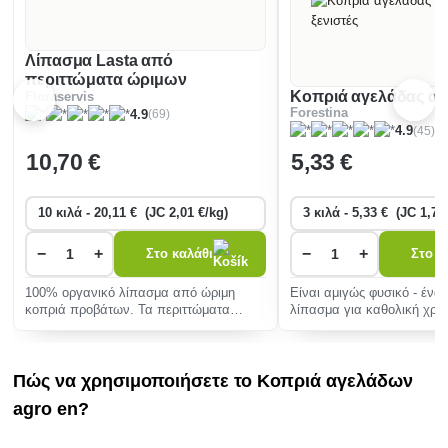
Λίπασμα Lasta από
περιττώματα ώριμων
Κοπριά αγελάδας απ
Floraservis
προβάτων
Forestina
(69)
4.9
(45)
4.9
10
,70 €
5
,33 €
−
+
−
+
Στο καλάθι
Στο κ
100% οργανικό λίπασμα από ώριμη
Είναι αμιγώς φυσικό - ένα
κοπριά προβάτων. Τα περιττώματα
λίπασμα για καθολική χρή
προβάτων είναι δύσκολο να βρεθούν,
κήπο για λουλούδια και κ
αλλά οι ιδιό
Πώς να χρησιμοποιήσετε το Κοπριά αγελάδων
agro en?