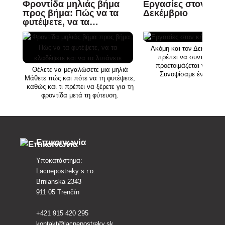
Φροντίδα μηλιάς βήμα
Εργασίες στον κήπ
προς βήμα: Πώς να τα
Δεκέμβριο
φυτέψετε, να τα
κλαδέψετε και να τα
λιπάνετε
Ακόμη και τον Δεκέμβριο
πρέπει να συντηρείται
προετοιμάζεται για την 
Θέλετε να μεγαλώσετε μια μηλιά
Συνοψίσαμε έναν κατ
Μάθετε πώς και πότε να τη φυτέψετε,
δραστηριοτήτων που μπο
καθώς και τι πρέπει να ξέρετε για τη
κάνετε τον τελευταίο μήνα 
φροντίδα μετά τη φύτευση.
Επικοινωνία
Υποκατάστημα:
Lacnepostreky s.r.o.
Brnianska 2343
911 05 Trenčín
+421 915 420 295
kontakt@lacnepostreky.sk