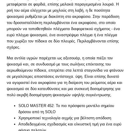
μεταφέρεται σε φαρδιά, επίσης μαλακά παραγεμισμένα λουριά. Η
ροή του αέρα ελέγχεται με μοχλούς στη λαβή, η δε ποσότητα
ψεκασμού ρυθμίζεται με διακόπτη στο ακροφύσιο. Στην παράδοση
του δροσοσταλλάκτη περιλαμβάνεται ένα ακροφύσιο, στο οποίο
μπορούν να τοποθετηθούν πλέγματα διαφορετικού σχήματος - ένα
ευρύ πλέγμα ψεκασμού, ένα αναστρέψιμο πλέγμα ή ένα πλέγμα
που χωρίζει τον πίδακα σε δύο πλευρές. Περιλαμβάνονται επίσης
σχάρες.
Μια αντλία υγρών παρέχεται ως αξεσουάρ, η οποία πιέζει τον
ψεκασμό και, σε συνδυασμό με τους σωλήνες επέκτασης του
αεριωθούμενου πίδακα, επιτρέπει στα λεπτά σταγονίδια να φτάνουν
σε μεγαλύτερες αποστάσεις αντίστοιχα. ύψη. Είναι επίσης δυνατό
να αγοραστεί ένα ακροφύσιο για τη διαίρεση του ρεύματος αέρα και
ψεκασμού σε δύο κατευθύνσεις και μια συσκευή δοσομέτρησης για
πολύ ακριβή δοσομέτρηση ψεκασμών υψηλής συγκέντρωσης.
SOLO MASTER 452: Το πιο πρόσφατο μοντέλο σημείου
δρόσου από τη SOLO
Χρησιμοποιεί τεχνολογία αιχμής για βέλτιστη απόδοση
Αποδεδειγμένος σχεδιασμός και ελκυστική τιμή για ένα ευρύ
φάσμα πελατών