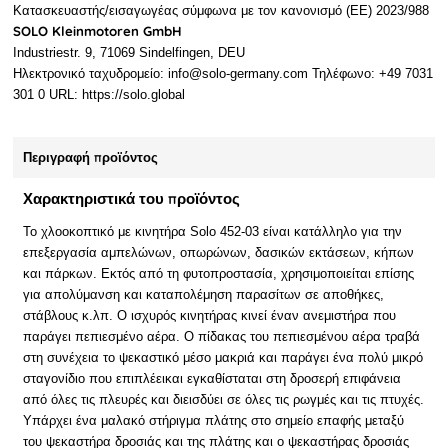
Κατασκευαστής/εισαγωγέας σύμφωνα με τον κανονισμό (ΕΕ) 2023/988
SOLO Kleinmotoren GmbH
Industriestr. 9, 71069 Sindelfingen, DEU
Ηλεκτρονικό ταχυδρομείο: info@solo-germany.com Τηλέφωνο: +49 7031
301 0 URL: https://solo.global
Περιγραφή προϊόντος
Χαρακτηριστικά του προϊόντος
Το χλοοκοπτικό με κινητήρα Solo 452-03 είναι κατάλληλο για την
επεξεργασία αμπελώνων, οπωρώνων, δασικών εκτάσεων, κήπων
και πάρκων. Εκτός από τη φυτοπροστασία, χρησιμοποιείται επίσης
για απολύμανση και καταπολέμηση παρασίτων σε αποθήκες,
στάβλους κ.λπ. Ο ισχυρός κινητήρας κινεί έναν ανεμιστήρα που
παράγει πεπιεσμένο αέρα. Ο πίδακας του πεπιεσμένου αέρα τραβά
στη συνέχεια το ψεκαστικό μέσο μακριά και παράγει ένα πολύ μικρό
σταγονίδιο που επιπλέεικαι εγκαθίσταται στη δροσερή επιφάνεια
από όλες τις πλευρές και διεισδύει σε όλες τις ρωγμές και τις πτυχές.
Υπάρχει ένα μαλακό στήριγμα πλάτης στο σημείο επαφής μεταξύ
του ψεκαστήρα δροσιάς και της πλάτης και ο ψεκαστήρας δροσιάς