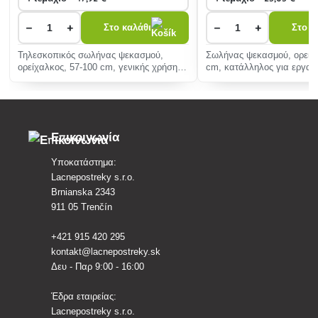
−
+
−
+
Στο καλάθι
Στο κ
Τηλεσκοπικός σωλήνας ψεκασμού,
Σωλήνας ψεκασμού, ορειχ
ορείχαλκος, 57-100 cm, γενικής χρήσης
cm, κατάλληλος για εργασ
χάρη στη δυνατότητα ρύθμισης του
έδαφος με φορέα ακροφυσ
μήκους του
κουκούλα ψε
Επικοινωνία
Υποκατάστημα:
Lacnepostreky s.r.o.
Brnianska 2343
911 05 Trenčín
+421 915 420 295
kontakt@lacnepostreky.sk
Δευ - Παρ 9:00 - 16:00
Έδρα εταιρείας:
Lacnepostreky s.r.o.