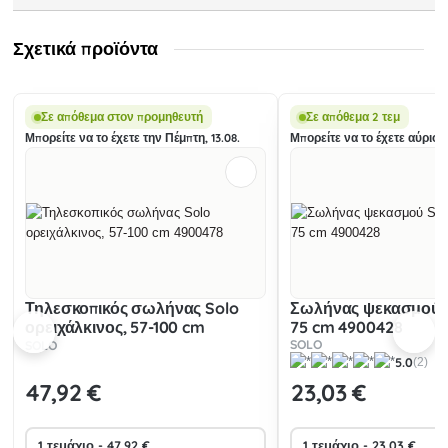
Σχετικά προϊόντα
Σε απόθεμα στον προμηθευτή
Σε απόθεμα 2 τεμ
Μπορείτε να το έχετε την Πέμπτη, 13.08.
Μπορείτε να το έχετε αύριο, 1
Τηλεσκοπικός σωλήνας Solo
Σωλήνας ψεκασμού S
ορειχάλκινος, 57-100 cm
75 cm 4900428
4900478
SOLO
SOLO
5.0
(2)
47
,92 €
23
,03 €