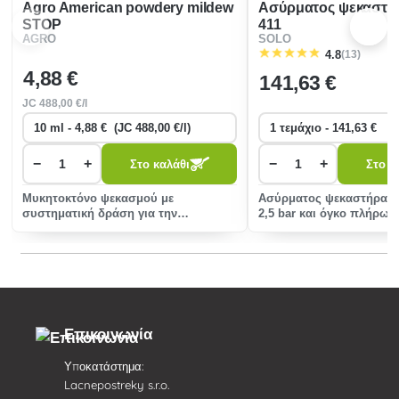
Agro American powdery mildew
Ασύρματος ψεκαστήρ
STOP
411
AGRO
SOLO
(13)
4.8
4
,88 €
141
,63 €
JC
488
,00 €/l
−
+
−
+
Στο καλάθι
Στο κ
Μυκητοκτόνο ψεκασμού με
Ασύρματος ψεκαστήρας 
συστηματική δράση για την
2,5 bar και όγκο πλήρωσ
προστασία των φραγκοστάφυλων και
Είναι ιδανικό για θερμοκ
των μαύρων φραγκοστάφυλ�
κλειστούς
Επικοινωνία
Υποκατάστημα:
Lacnepostreky s.r.o.