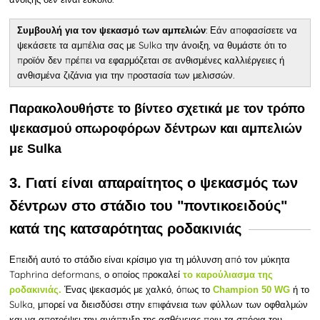
: Εάν αποφασίσετε να
Συμβουλή για τον ψεκασμό των αμπελιών
ψεκάσετε τα αμπέλια σας με Sulka την άνοιξη, να θυμάστε ότι το
προϊόν δεν πρέπει να εφαρμόζεται σε ανθισμένες καλλιέργειες ή
ανθισμένα ζιζάνια για την προστασία των μελισσών.
Παρακολουθήστε το βίντεο σχετικά με τον τρόπο
ψεκασμού οπωροφόρων δέντρων και αμπελιών
με Sulka
3. Γιατί είναι απαραίτητος ο ψεκασμός των
δέντρων στο στάδιο του "ποντικοειδούς"
κατά της κατσαρότητας ροδακινιάς
Επειδή
αυτό το στάδιο είναι κρίσιμο για τη μόλυνση από τον μύκητα
Taphrina deformans, ο οποίος προκαλεί
το καρούλιασμα της
Ένας ψεκασμός με χαλκό, όπως το
ή το
ροδακινιάς.
Champion 50 WG
Sulka, μπορεί να διεισδύσει στην επιφάνεια των φύλλων των οφθαλμών
και να αποτρέψει την ανάπτυξη της ασθένειας πριν τα σπόρια του