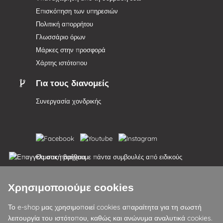
Επισκόπηση των υπηρεσιών
Πολιτική απορρήτου
Γλωσσάριο όρων
Μάρκες στην προσφορά
Χάρτης ιστότοπου
Για τους διανομείς
Συνεργασία χονδρικής
Θα σας παρέχουμε πάντα συμβουλές από ειδικούς
Τα παράπονα διεκπεραιώνονται εντός 24 ωρών
Χρησιμοποιούμε cookies
85% των εμπορευμάτων σε απόθεμα
Το e-shop μας χρησιμοποιεί cookies απαραίτητα για τη σωστή
λειτουργία του ιστότοπου, καθώς και ανώνυμα αναλυτικά cookies.