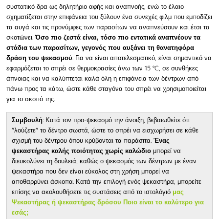
συστατικό δρα ως δηλητήριο αφής και αναπνοής, ενώ το έλαιο
σχηματίζεται στην επιφάνεια του ξύλουν ένα συνεχές φιλμ που εμποδίζει
τα αυγά και τις προνύμφες των παρασίτων να αναπνεύσουν και έτσι τα
σκοτώνει.
Όσο πιο ζεστά είναι, τόσο πιο εντατικά αναπνέουν τα
στάδια των παρασίτων, γεγονός που αυξάνει τη θανατηφόρα
. Για να είναι αποτελεσματικό, είναι σημαντικό να
δράση του ψεκασμού
εφαρμόζεται το σπρέι σε θερμοκρασίες άνω των 15 °C, σε συνθήκες
άπνοιας και να καλύπτεται καλά όλη η επιφάνεια των δέντρων από
πάνω προς τα κάτω, ώστε κάθε σταγόνα του σπρέι να χρησιμοποιείται
για το σκοπό της.
: Κατά τον προ-ψεκασμό την άνοιξη, βεβαιωθείτε ότι
Συμβουλή
"λούζετε" το δέντρο σωστά, ώστε το σπρέι να εισχωρήσει σε κάθε
σχισμή του δέντρου όπου κρύβονται τα παράσιτα.
Ένας
μπορεί να
ψεκαστήρας καλής ποιότητας χωρίς καλώδιο
διευκολύνει τη δουλειά, καθώς ο ψεκασμός των δέντρων με έναν
ψεκαστήρα που δεν είναι εύκολος στη χρήση μπορεί να
αποθαρρύνει άσκοπα.
Κατά την επιλογή ενός
ψεκαστήρα
, μπορείτε
επίσης να ακολουθήσετε τις συστάσεις από το ιστολόγιό
μας
Ψεκαστήρας ή ψεκαστήρας δρόσου Ποιο είναι το καλύτερο για
εσάς;