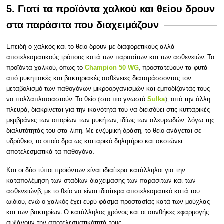
5. Γιατί τα προϊόντα χαλκού και θείου δρουν
στα παράσιτα που διαχειμάζουν
Επειδή
ο χαλκός και το θείο δρουν με διαφορετικούς αλλά
αποτελεσματικούς τρόπους κατά των παρασίτων και των ασθενειών. Τα
προϊόντα χαλκού, όπως το
, προστατεύουν τα φυτά
Champion 50 WG
από μυκητιακές και βακτηριακές ασθένειες διαταράσσοντας τον
μεταβολισμό των παθογόνων μικροοργανισμών και εμποδίζοντάς τους
να πολλαπλασιαστούν. Το θείο (στο πιο γνωστό
), από την άλλη
Sulka
πλευρά, διακρίνεται για την ικανότητά του να διεισδύει στις κυτταρικές
μεμβράνες των σπορίων των μυκήτων, ιδίως των αλευρωδών, λόγω της
διαλυτότητάς του στα λίπη. Με ενζυμική δράση, το θείο ανάγεται σε
υδρόθειο, το οποίο δρα ως κυτταρικό δηλητήριο και σκοτώνει
αποτελεσματικά τα παθογόνα.
Και οι δύο τύποι προϊόντων είναι ιδιαίτερα κατάλληλοι για την
καταπολέμηση των σταδίων διαχείμασης των παρασίτων και των
ασθενειώνβ, με το θείο να είναι ιδιαίτερα αποτελεσματικό κατά του
ωιδίου, ενώ ο χαλκός έχει ευρύ φάσμα προστασίας κατά των μούχλας
και των βακτηρίων. Ο κατάλληλος χρόνος και οι συνθήκες εφαρμογής
αυξάνουν την αποτελεσματικότητά τους.