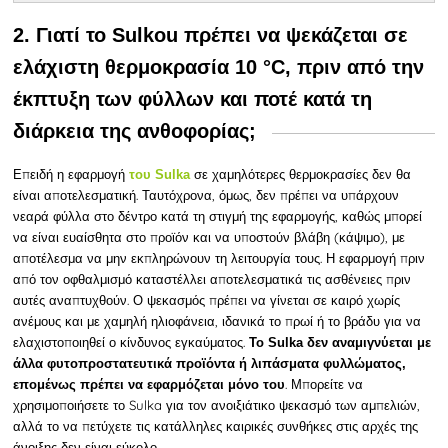
2. Γιατί το Sulkou πρέπει να ψεκάζεται σε
ελάχιστη θερμοκρασία 10 °C, πριν από την
έκπτυξη των φύλλων και ποτέ κατά τη
διάρκεια της ανθοφορίας;
Επειδή
η εφαρμογή
σε χαμηλότερες θερμοκρασίες δεν θα
του Sulka
είναι αποτελεσματική. Ταυτόχρονα, όμως, δεν πρέπει να υπάρχουν
νεαρά φύλλα στο δέντρο κατά τη στιγμή της εφαρμογής, καθώς μπορεί
να είναι ευαίσθητα στο προϊόν και να υποστούν βλάβη (κάψιμο), με
αποτέλεσμα να μην εκπληρώνουν τη λειτουργία τους. Η εφαρμογή πριν
από τον οφθαλμισμό καταστέλλει αποτελεσματικά τις ασθένειες πριν
αυτές αναπτυχθούν. Ο ψεκασμός πρέπει να γίνεται σε καιρό χωρίς
ανέμους και με χαμηλή ηλιοφάνεια, ιδανικά το πρωί ή το βράδυ για να
ελαχιστοποιηθεί ο κίνδυνος εγκαύματος.
Το Sulka δεν αναμιγνύεται με
άλλα φυτοπροστατευτικά προϊόντα ή λιπάσματα φυλλώματος,
. Μπορείτε να
επομένως πρέπει να εφαρμόζεται μόνο του
χρησιμοποιήσετε το Sulka για τον ανοιξιάτικο ψεκασμό των αμπελιών,
αλλά το να πετύχετε τις κατάλληλες καιρικές συνθήκες στις αρχές της
άνοιξης δεν είναι εύκολο.