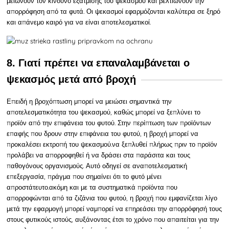
μειώνουν τον κίνδυνο εξάτμισης του ψεκασμού και βελτιώνουν την
απορρόφηση από τα φυτά. Οι ψεκασμοί εφαρμόζονται καλύτερα σε ξηρό
και απάνεμο καιρό για να είναι αποτελεσματικοί.
8. Γιατί πρέπει να επαναλαμβάνεται ο
ψεκασμός μετά από βροχή
Επειδή η βροχόπτωση μπορεί να μειώσει σημαντικά την
αποτελεσματικότητα του ψεκασμού, καθώς μπορεί να ξεπλύνει το
προϊόν από την επιφάνεια του φυτού. Στην περίπτωση των προϊόντων
επαφής που δρουν στην επιφάνεια του φυτού, η βροχή μπορεί να
προκαλέσει εκτροπή του ψεκασμού.να ξεπλυθεί πλήρως πριν το προϊόν
προλάβει να απορροφηθεί ή να δράσει στα παράσιτα και τους
παθογόνους οργανισμούς. Αυτό οδηγεί σε αναποτελεσματική
επεξεργασία, πράγμα που σημαίνει ότι το φυτό μένει
απροστάτευτο.ακόμη και
με τα συστηματικά προϊόντα που
απορροφώνται από τα ζιζάνια του φυτού, η βροχή που εμφανίζεται λίγο
μετά την εφαρμογή μπορεί ναμπορεί να επηρεάσει την απορρόφησή τους
στους φυτικούς ιστούς, αυξάνοντας έτσι το χρόνο που απαιτείται για την