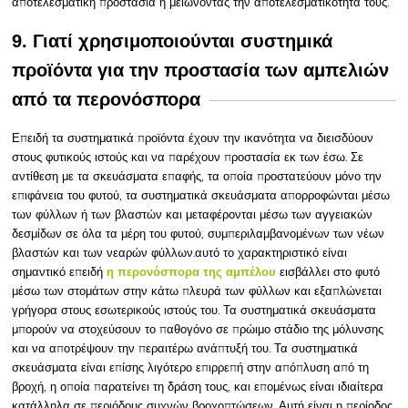
αποτελεσματική προστασία ή μειώνοντας την αποτελεσματικότητά τους.
9. Γιατί χρησιμοποιούνται συστημικά
προϊόντα για την προστασία των αμπελιών
από τα περονόσπορα
Επειδή τα συστηματικά προϊόντα έχουν την ικανότητα να διεισδύουν
στους φυτικούς ιστούς και να παρέχουν προστασία εκ των έσω. Σε
αντίθεση με τα σκευάσματα επαφής, τα οποία προστατεύουν μόνο την
επιφάνεια του φυτού, τα συστηματικά σκευάσματα απορροφώνται μέσω
των φύλλων ή των βλαστών και μεταφέρονται μέσω των αγγειακών
δεσμίδων σε όλα τα μέρη του φυτού, συμπεριλαμβανομένων των νέων
βλαστών και των νεαρών φύλλων.αυτό το
χαρακτηριστικό είναι
σημαντικό επειδή
εισβάλλει στο φυτό
η περονόσπορα της αμπέλου
μέσω των στομάτων στην κάτω πλευρά των φύλλων και εξαπλώνεται
γρήγορα στους εσωτερικούς ιστούς του. Τα συστηματικά σκευάσματα
μπορούν να στοχεύσουν το παθογόνο σε πρώιμο στάδιο της μόλυνσης
και να αποτρέψουν την περαιτέρω ανάπτυξή του. Τα συστηματικά
σκευάσματα είναι επίσης λιγότερο επιρρεπή στην απόπλυση από τη
βροχή, η οποία παρατείνει τη δράση τους, και επομένως είναι ιδιαίτερα
κατάλληλα σε περιόδους συχνών βροχοπτώσεων. Αυτή είναι η περίοδος