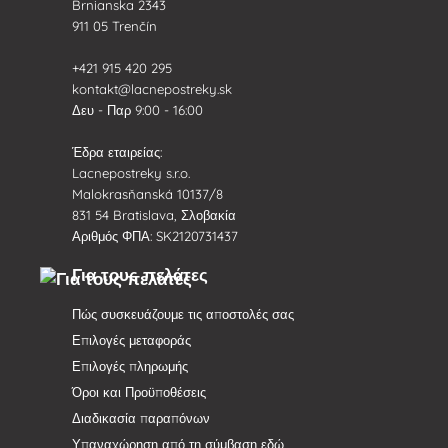
Brnianska 2343
911 05 Trenčín
+421 915 420 295
kontakt@lacnepostreky.sk
Δευ - Παρ 9:00 - 16:00
Έδρα εταιρείας:
Lacnepostreky s.r.o.
Malokrasňanská 10137/8
831 54 Bratislava, Σλοβακία
Αριθμός ΦΠΑ: SK2120731437
Για τους πελάτες
Πώς συσκευάζουμε τις αποστολές σας
Επιλογές μεταφοράς
Επιλογές πληρωμής
Όροι και Προϋποθέσεις
Διαδικασία παραπόνων
Υπαναχώρηση από τη σύμβαση εδώ