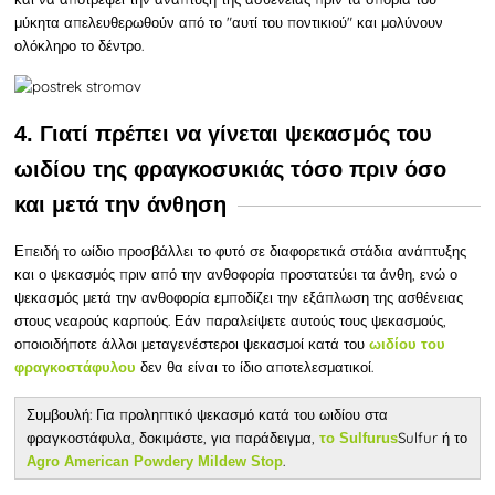
μύκητα απελευθερωθούν από το "αυτί του ποντικιού" και μολύνουν
ολόκληρο το δέντρο.
4. Γιατί πρέπει να γίνεται ψεκασμός του
ωιδίου της φραγκοσυκιάς τόσο πριν όσο
και μετά την άνθηση
Επειδή
το ωίδιο προσβάλλει το φυτό σε διαφορετικά στάδια ανάπτυξης
και ο ψεκασμός πριν από την ανθοφορία προστατεύει τα άνθη, ενώ ο
ψεκασμός μετά την ανθοφορία εμποδίζει την εξάπλωση της ασθένειας
στους νεαρούς καρπούς. Εάν παραλείψετε αυτούς τους ψεκασμούς,
οποιοιδήποτε άλλοι μεταγενέστεροι ψεκασμοί κατά του
ωιδίου του
δεν θα είναι το ίδιο αποτελεσματικοί.
φραγκοστάφυλου
Συμβουλή: Για προληπτικό ψεκασμό κατά του ωιδίου στα
φραγκοστάφυλα, δοκιμάστε, για παράδειγμα,
Sulfur
ή το
το Sulfurus
.
Agro American Powdery Mildew Stop