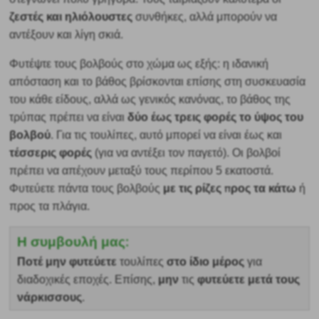
ζεστές και ηλιόλουστες
συνθήκες, αλλά μπορούν να
αντέξουν και λίγη σκιά.
Φυτέψτε τους βολβούς στο χώμα ως εξής: η ιδανική
απόσταση και το βάθος βρίσκονται επίσης στη συσκευασία
του κάθε είδους, αλλά ως γενικός κανόνας,
το βάθος της
δύο έως τρεις φορές το ύψος του
τρύπας πρέπει να είναι
βολβού
. Για τις τουλίπες, αυτό μπορεί να είναι έως και
τέσσερις φορές
(για να αντέξει τον παγετό). Οι βολβοί
πρέπει να απέχουν μεταξύ τους περίπου 5 εκατοστά.
με τις ρίζες προς τα κάτω
Φυτεύετε πάντα τους βολβούς
ή
προς τα πλάγια.
Η συμβουλή μας:
Ποτέ μην φυτεύετε
στο ίδιο μέρος
τουλίπες
για
μην
φυτεύετε μετά τους
διαδοχικές εποχές. Επίσης,
τις
νάρκισσους
.