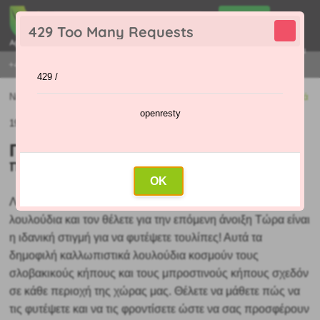
0
429 Too Many Requests
0
,00 €
Menu
+421 915 420 295 | ΔΕΥΤΈΡΑ - ΠΑΡΑΣΚΕΥΉ 9:00 - 16:00
429 /
Νέα
»
Πότε φυτεύονται οι τουλίπες και πώς να τις καλλιεργήσετε σωστά
openresty
19.09.2023 (Αρχικό άρθρο: 18.09.2023)
Πότε φυτεύονται οι τουλίπες και
πώς να τις καλλιεργήσετε σωστά
OK
Λαχταράτε έναν πολύχρωμο κήπο γεμάτο όμορφα
λουλούδια και τον θέλετε για την επόμενη άνοιξη Τώρα είναι
η ιδανική στιγμή για να φυτέψετε
τουλίπες! Αυτά τα
δημοφιλή καλλωπιστικά λουλούδια κοσμούν τους
σλοβακικούς κήπους και τους μπροστινούς κήπους σχεδόν
σε κάθε περιοχή της χώρας μας. Θέλετε να μάθετε πώς να
τις φυτέψετε και να τις φροντίσετε ώστε να σας προσφέρουν