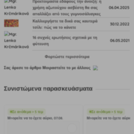
Προετοιμασία εδάφους την άνοιξη: η
χρήση αζωτούχου ασβέστη θα σας
06.04.2025
απαλλάξει από τους γυμνοσάλιαγκες
Καλλιεργήστε τα δικά σας καυτερά
30.12.2022
τσίλι: πώς να το κάνετε
16 συχνές ερωτήσεις σχετικά με τη
06.05.2021
φύτευση
Φορτώστε περισσότερα
Σας άρεσε το άρθρο Μοιραστείτε το με άλλους
Συνιστώμενα παρασκευάσματα
Σε απόθεμα > 5 τεμ
Σε απόθεμα > 5 τεμ
Μπορείτε να το έχετε αύριο, 07.08.
Μπορείτε να το έχετε αύριο, 