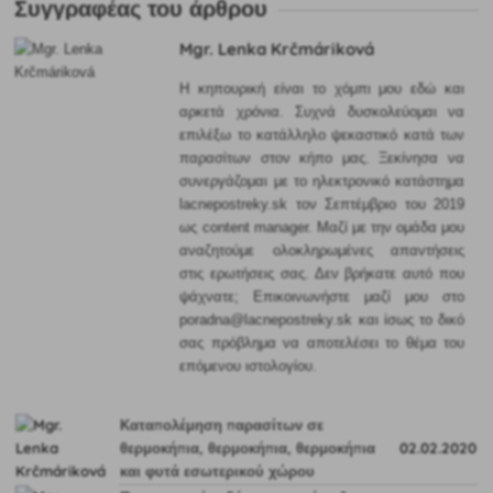
Συγγραφέας του άρθρου
Mgr. Lenka Krčmáriková
Η κηπουρική είναι το χόμπι μου εδώ και
αρκετά χρόνια. Συχνά δυσκολεύομαι να
επιλέξω το κατάλληλο ψεκαστικό κατά των
παρασίτων στον κήπο μας. Ξεκίνησα να
συνεργάζομαι με το ηλεκτρονικό κατάστημα
lacnepostreky.sk τον Σεπτέμβριο του 2019
ως content manager. Μαζί με την ομάδα μου
αναζητούμε ολοκληρωμένες απαντήσεις
στις ερωτήσεις σας. Δεν βρήκατε αυτό που
ψάχνατε; Επικοινωνήστε μαζί μου στο
poradna@lacnepostreky.sk και ίσως το δικό
σας πρόβλημα να αποτελέσει το θέμα του
επόμενου ιστολογίου.
Καταπολέμηση παρασίτων σε
θερμοκήπια, θερμοκήπια, θερμοκήπια
02.02.2020
και φυτά εσωτερικού χώρου