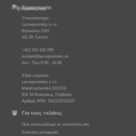
Επικοινωνία
Υποκατάστημα:
Lacnepostreky s.r.o.
Brnianska 2343
911 05 Trenčín
+421 915 420 295
kontakt@lacnepostreky.sk
Δευ - Παρ 9:00 - 16:00
Έδρα εταιρείας:
Lacnepostreky s.r.o.
Malokrasňanská 10137/8
831 54 Bratislava, Σλοβακία
Αριθμός ΦΠΑ: SK2120731437
Για τους πελάτες
Πώς συσκευάζουμε τις αποστολές σας
Επιλογές μεταφοράς