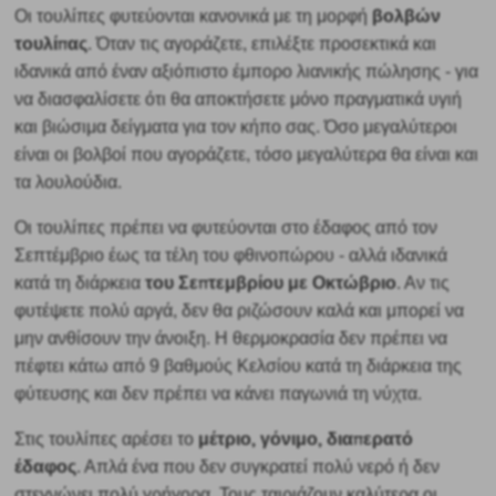
βολβών
Οι τουλίπες φυτεύονται κανονικά με τη μορφή
τουλίπας
. Όταν τις αγοράζετε, επιλέξτε προσεκτικά και
ιδανικά από έναν αξιόπιστο έμπορο λιανικής πώλησης - για
να διασφαλίσετε ότι θα αποκτήσετε μόνο πραγματικά υγιή
και βιώσιμα δείγματα για τον κήπο σας. Όσο μεγαλύτεροι
είναι οι βολβοί που αγοράζετε, τόσο μεγαλύτερα θα είναι και
τα λουλούδια.
Οι τουλίπες πρέπει να φυτεύονται στο έδαφος από τον
Σεπτέμβριο έως τα τέλη του φθινοπώρου - αλλά ιδανικά
του Σεπτεμβρίου με Οκτώβριο
κατά τη διάρκεια
. Αν τις
φυτέψετε πολύ αργά, δεν θα ριζώσουν καλά και μπορεί να
μην ανθίσουν την άνοιξη. Η θερμοκρασία δεν πρέπει να
πέφτει κάτω από 9 βαθμούς Κελσίου κατά τη διάρκεια της
φύτευσης και δεν πρέπει να κάνει παγωνιά τη νύχτα.
μέτριο, γόνιμο, διαπερατό
Στις τουλίπες αρέσει το
έδαφος
. Απλά ένα που δεν συγκρατεί πολύ νερό ή δεν
στεγνώνει πολύ γρήγορα. Τους ταιριάζουν καλύτερα οι