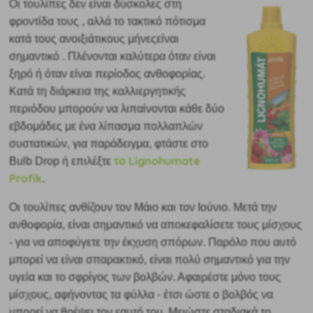
Οι τουλίπες δεν είναι δύσκολες στη
φροντίδα τους
, αλλά το τακτικό πότισμα
κατά τους ανοιξιάτικους μήνες
είναι
σημαντικό
. Πλένονται καλύτερα όταν είναι
ξηρό ή όταν είναι περίοδος ανθοφορίας.
Κατά τη διάρκεια της καλλιεργητικής
περιόδου μπορούν να λιπαίνονται κάθε δύο
εβδομάδες με ένα λίπασμα πολλαπλών
συστατικών, για παράδειγμα, φτάστε στο
το Lignohumate
Bulb Drop ή επιλέξτε
Profík
.
Οι τουλίπες ανθίζουν τον
Μάιο και τον Ιούνιο. Μετά την
ανθοφορία, είναι σημαντικό να αποκεφαλίσετε τους μίσχους
- για να αποφύγετε την έκχυση σπόρων. Παρόλο που αυτό
μπορεί να είναι σπαρακτικό, είναι πολύ σημαντικό για την
υγεία και το σφρίγος των βολβών. Αφαιρέστε μόνο τους
μίσχους, αφήνοντας τα φύλλα - έτσι ώστε ο βολβός να
μπορεί να θρέψει τον εαυτό του. Μειώστε σταδιακά το