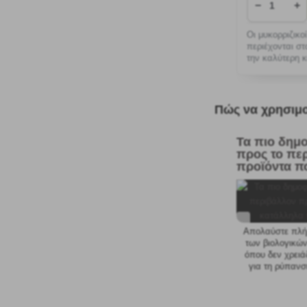
−
+
Οι μυκορριζικο
περιέχονται στ
την καλύτερη κ
απορρόφ
Πώς να χρησιμο
Τα πιο δημο
προς το πε
προϊόντα πο
κατάλληλα 
Απολαύστε πλήρ
των βιολογικώ
όπου δεν χρειά
για τη ρύπανσ
Είναι επίσης α
και