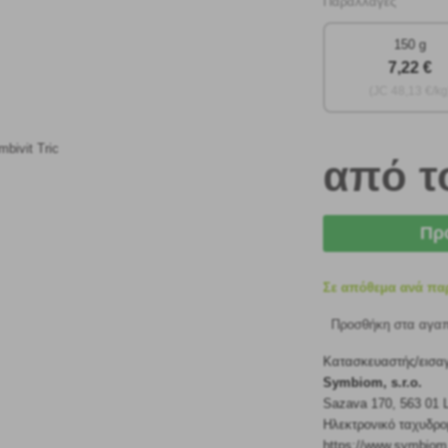
Παραλλαγές
150 g
7
,22 €
(JC
48
,13 €/kg
από 
Πρ
Σε απόθεμα ανά πα
Προσθήκη στα αγα
Κατασκευαστής/εισα
Symbiom, s.r.o.
Sazava 170, 563 01 
Ηλεκτρονικό ταχυδρ
https://www.symbiom