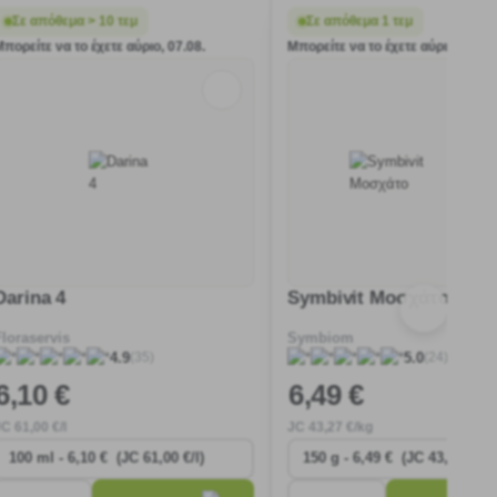
Σε απόθεμα > 10 τεμ
Σε απόθεμα 1 τεμ
Μπορείτε να το έχετε αύριο, 07.08.
Μπορείτε να το έχετε αύριο, 07.08
Darina 4
Symbivit Μοσχάτο
Floraservis
Symbiom
(35)
(24)
4.9
5.0
6
,10 €
6
,49 €
JC
61
,00 €/l
JC
43
,27 €/kg