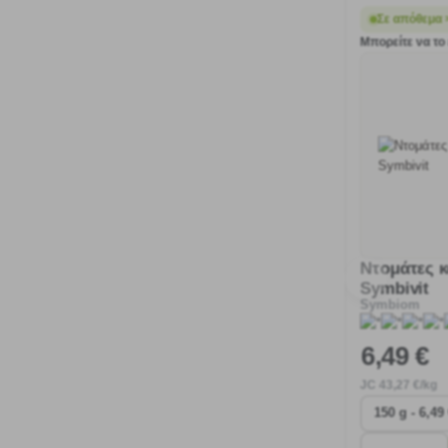
Σε απόθεμα 
Μπορείτε να το 
Ντομάτες κ
Symbivit
Symbiom
6
,49 €
JC
43
,27 €/kg