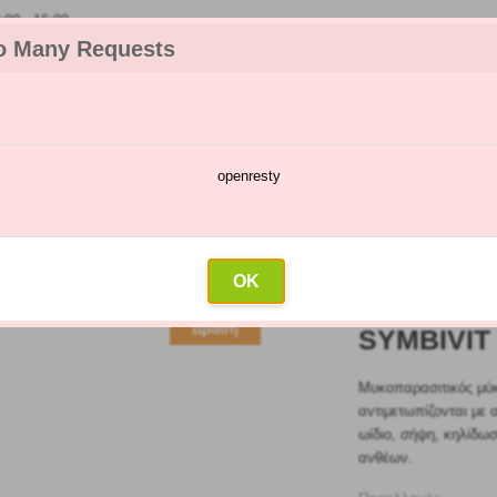
00 - 16:00
o Many Requests
openresty
ος ασθενειών και παρασίτων
Ημερολόγιο ψεκασμών
Χονδρικό
ά λιπάσματα
»
Symbivit Tric
OK
Δράση
SYMBIVIT
Μυκοπαρασιτικός μύκ
αντιμετωπίζονται με
ωίδιο, σήψη, κηλίδω
ανθέων.