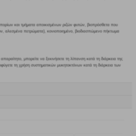
σπορίων και τμήματα αποικισμένων ριζών φυτών, βιοπρόσθετα που
ιών, αλεσμένα πετρώματα), κονιοποιημένο, βιοδιασπώμενο πήκτωμα
παραίτητο, μπορείτε να ξεκινήσετε τη λίπανση κατά τη διάρκεια της
οφύγετε τη χρήση συστηματικών μυκητοκτόνων κατά τη διάρκεια των