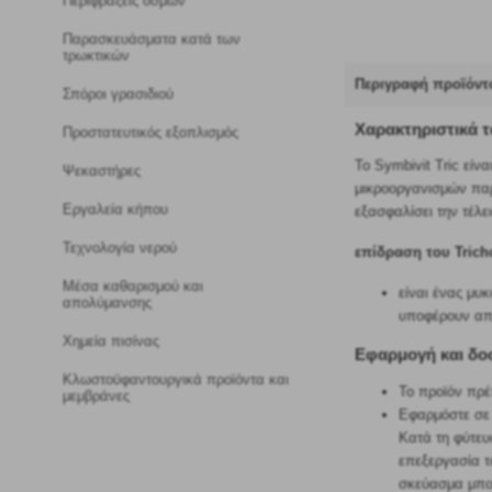
Περιφράξεις οσμών
Παρασκευάσματα κατά των
τρωκτικών
Περιγραφή προϊόντ
Σπόροι γρασιδιού
Χαρακτηριστικά 
Προστατευτικός εξοπλισμός
Το Symbivit Tric εί
Ψεκαστήρες
μικροοργανισμών παρ
Εργαλεία κήπου
εξασφαλίσει την τέλ
Τεχνολογία νερού
επίδραση του Tric
Μέσα καθαρισμού και
είναι ένας μυ
απολύμανσης
υποφέρουν από
Χημεία πισίνας
Εφαρμογή και δο
Κλωστοϋφαντουργικά προϊόντα και
Το προϊόν πρέ
μεμβράνες
Εφαρμόστε σε 
Κατά τη φύτευ
επεξεργασία τ
σκεύασμα μπορ