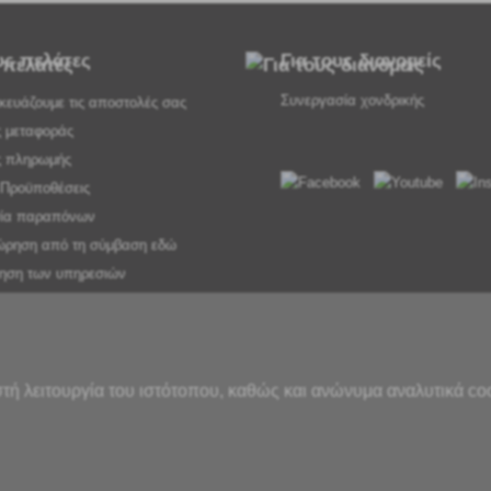
στη
υς πελάτες
Για τους διανομείς
Συνεργασία χονδρικής
ευάζουμε τις αποστολές σας
ς μεταφοράς
ς πληρωμής
 Προϋποθέσεις
σία παραπόνων
ρηση από τη σύμβαση εδώ
ηση των υπηρεσιών
 απορρήτου
ιο όρων
στην προσφορά
στότοπου
τή λειτουργία του ιστότοπου, καθώς και ανώνυμα αναλυτικά co