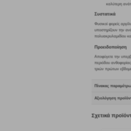
καλύτερη ανάπ
Συστατικά
Φυσικοί φορείς αργί
υποστηρίζουν την αν
πολυακρυλαμιδίου κα
Προειδοποίηση
Αποφύγετε την υπερβ
περιόδου ανθοφορίας
τριών πρώτων εβδομ
Πίνακας παραμέτρ
Αξιολόγηση προϊόντ
Σχετικά προϊόν