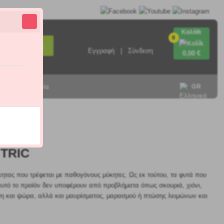
Καλάθι
0
Αναζήτηση
Εγγραφή
Σύνδεση
0
,00 €
Επικοινωνία
GR
5.0
 TRIC
ητας που τρέφεται με παθογόνους μύκητες. Ως εκ τούτου, τα φυτά που
 αυτό το προϊόν δεν υποφέρουν από προβλήματα όπως σκουριά, χιόνι,
ση και ψώρα, αλλά και μαυρίσματος, μαρασμού ή πτώσης λειμώνων και