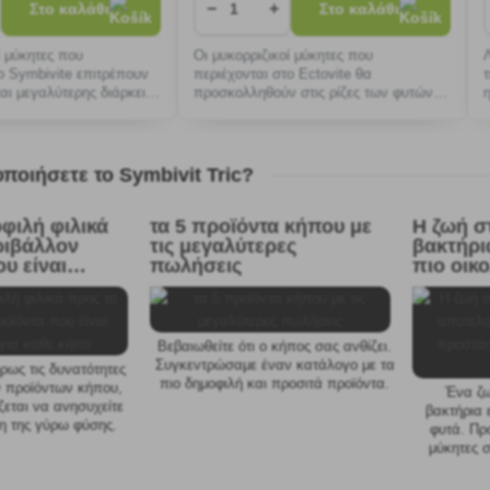
−
+
Στο καλάθι
Στο καλάθι
ί μύκητες που
Οι μυκορριζικοί μύκητες που
ο Symbivite επιτρέπουν
περιέχονται στο Ectovite θα
αι μεγαλύτερης διάρκειας
προσκολληθούν στις ρίζες των φυτών
σας και θα αναπτυχθού
ποιήσετε το Symbivit Tric?
φιλή φιλικά
τα 5 προϊόντα κήπου με
Η ζωή σ
ριβάλλον
τις μεγαλύτερες
βακτήρι
υ είναι
πωλήσεις
πιο οικ
για κάθε κήπο
προστα
ασθένει
Βεβαιωθείτε ότι ο κήπος σας ανθίζει.
Συγκεντρώσαμε έναν κατάλογο με τα
ως τις δυνατότητες
πιο δημοφιλή και προσιτά προϊόντα.
ν προϊόντων κήπου,
Ένα ζω
ζεται να ανησυχείτε
βακτήρια 
η της γύρω φύσης.
φυτά. Πρ
σφαλή για τα παιδιά
μύκητες 
 τα ζώα.
βελτιώσ
εδάφους, 