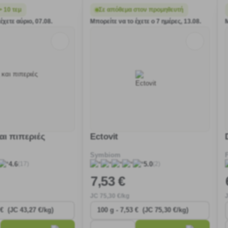
> 10 τεμ
Σε απόθεμα στον προμηθευτή
έχετε αύριο, 07.08.
Μπορείτε να το έχετε o 7 ημέρες, 13.08.
αι πιπεριές
Ectovit
Symbiom
(17)
(2)
4.6
5.0
7
,53 €
JC
75
,30 €/kg