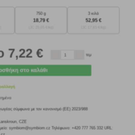
750 g
3 κιλά
18
,79 €
52
,95 €
)
(JC
25
,05 €/kg)
(JC
17
,65 €/kg)
το
7
,22 €
τεμ
οσθήκη στο καλάθι
ραλλαγή
πημένα
γωγέας σύμφωνα με τον κανονισμό (ΕΕ) 2023/988
Lanskroun, CZE
ομείο: symbiom@symbiom.cz Τηλέφωνο: +420 777 765 332 URL:
.cz