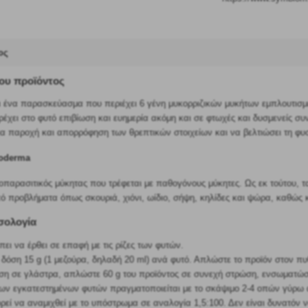
ος
του προϊόντος
ναι ένα παρασκεύασμα που περιέχει 6 γένη μυκορριζικών μυκήτων εμπλουτι
έχει στο φυτό επιβίωση και ευημερία ακόμη και σε φτωχές και δυσμενείς σ
εια παροχή και απορρόφηση των θρεπτικών στοιχείων και να βελτιώσει τη φυ
hoderma
κοπαρασιτικός μύκητας που τρέφεται με παθογόνους μύκητες. Ως εκ τούτου, 
 προβλήματα όπως σκουριά, χιόνι, ωίδιο, σήψη, κηλίδες και ψώρα, καθώς
σολογία
πει να έρθει σε επαφή με τις ρίζες των φυτών.
δόση 15 g (1 μεζούρα, δηλαδή 20 ml) ανά φυτό. Απλώστε το προϊόν στον πυ
ση σε γλάστρα, απλώστε 60 g του προϊόντος σε συνεχή στρώση, ενσωματώσ
ων εγκατεστημένων φυτών πραγματοποιείται με το σκάψιμο 2-4 οπών γύρω απ
εί να αναμιχθεί με το υπόστρωμα σε αναλογία 1,5:100. Δεν είναι δυνατόν 