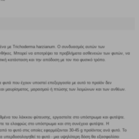
σμένα με Trichoderma harzianum. Ο συνδυασμός αυτών των
υνθήκες. Μπορεί να αποτρέψει τα προβλήματα ασθενειών των φυτών, να
σική κατάσταση και την απόδοση με τον πιο φυσικό τρόπο.
τα φυτά που έχουν υποστεί επεξεργασία με αυτό το προϊόν δεν
 και μαυρίσματος, μαρασμού ή πτώσης των λειμώνων και των ανθέων.
θμένα του λάκκου φύτευσης, εργαστείτε στο υπόστρωμα και φυτέψτε.
τε τα ελαφρώς στο υπόστρωμα και στη συνέχεια φυτέψτε. Η
ό το φυτό στις οποίες εφαρμόζονται 30-45 g προϊόντος ανά φυτό. Το
να υπερδοσολογηθεί το φυτό - μια υψηλότερη δόση θα εξασφαλίσει