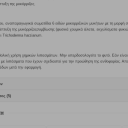
τυξη της μυκόρριζας.
λου, αναπαραγωγικά σωματίδια 6 ειδών μυκορριζικών μυκήτων με τη μορφή 
άπτυξη της μυκόρριζαςσυμβίωσης (φυσικά χουμικά άλατα, εκχυλίσματα φυκ
ι Trichoderma harzianum.
ολική χρήση χημικών λιπασμάτων. Μην υπερδοσολογείτε το φυτό. Εάν είναι α
 με λιπάσματα που έχουν σχεδιαστεί για την προώθηση της ανθοφορίας. Απ
άδων μετά την εφαρμογή.
ων
ος (5)
τα