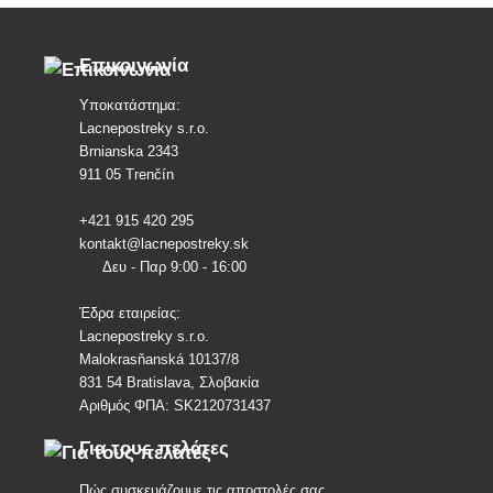
Επικοινωνία
Υποκατάστημα:
Lacnepostreky s.r.o.
Brnianska 2343
911 05 Trenčín
+421 915 420 295
kontakt@lacnepostreky.sk
Δευ - Παρ 9:00 - 16:00
Έδρα εταιρείας:
Lacnepostreky s.r.o.
Malokrasňanská 10137/8
831 54 Bratislava, Σλοβακία
Αριθμός ΦΠΑ: SK2120731437
Για τους πελάτες
Πώς συσκευάζουμε τις αποστολές σας