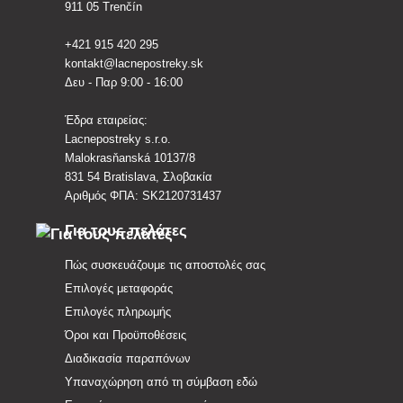
911 05 Trenčín
+421 915 420 295
kontakt@lacnepostreky.sk
Δευ - Παρ 9:00 - 16:00
Έδρα εταιρείας:
Lacnepostreky s.r.o.
Malokrasňanská 10137/8
831 54 Bratislava, Σλοβακία
Αριθμός ΦΠΑ: SK2120731437
Για τους πελάτες
Πώς συσκευάζουμε τις αποστολές σας
Επιλογές μεταφοράς
Επιλογές πληρωμής
Όροι και Προϋποθέσεις
Διαδικασία παραπόνων
Υπαναχώρηση από τη σύμβαση εδώ