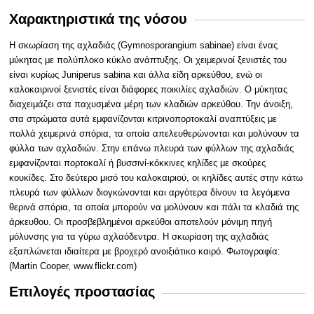
Χαρακτηριστικά της νόσου
Η σκωρίαση της αχλαδιάς (Gymnosporangium sabinae) είναι ένας
μύκητας με πολύπλοκο κύκλο ανάπτυξης. Οι χειμερινοί ξενιστές του
είναι κυρίως Juniperus sabina και άλλα είδη αρκεύθου, ενώ οι
καλοκαιρινοί ξενιστές είναι διάφορες ποικιλίες αχλαδιών. Ο μύκητας
διαχειμάζει στα παχυσμένα μέρη των κλαδιών αρκεύθου. Την άνοιξη,
στα στρώματα αυτά εμφανίζονται κιτρινοπορτοκαλί αναπτύξεις με
πολλά χειμερινά σπόρια, τα οποία απελευθερώνονται και μολύνουν τα
φύλλα των αχλαδιών. Στην επάνω πλευρά των φύλλων της αχλαδιάς
εμφανίζονται πορτοκαλί ή βυσσινί-κόκκινες κηλίδες με σκούρες
κουκίδες. Στο δεύτερο μισό του καλοκαιριού, οι κηλίδες αυτές στην κάτω
πλευρά των φύλλων διογκώνονται και αργότερα δίνουν τα λεγόμενα
θερινά σπόρια, τα οποία μπορούν να μολύνουν και πάλι τα κλαδιά της
άρκευθου. Οι προσβεβλημένοι αρκεύθοι αποτελούν μόνιμη πηγή
μόλυνσης για τα γύρω αχλαόδεντρα. Η σκωρίαση της αχλαδιάς
εξαπλώνεται ιδιαίτερα με βροχερό ανοιξιάτικο καιρό. Φωτογραφία:
(Martin Cooper, www.flickr.com)
Επιλογές προστασίας