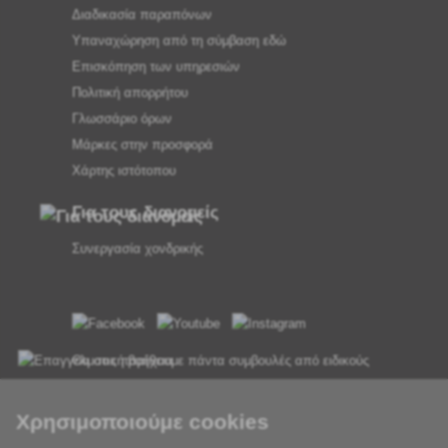
Διαδικασία παραπόνων
Υπαναχώρηση από τη σύμβαση εδώ
Επισκόπηση των υπηρεσιών
Πολιτική απορρήτου
Γλωσσάριο όρων
Μάρκες στην προσφορά
Χάρτης ιστότοπου
Για τους διανομείς
Συνεργασία χονδρικής
Θα σας παρέχουμε πάντα συμβουλές από ειδικούς
Τα παράπονα διεκπεραιώνονται εντός 24 ωρών
Χρησιμοποιούμε cookies