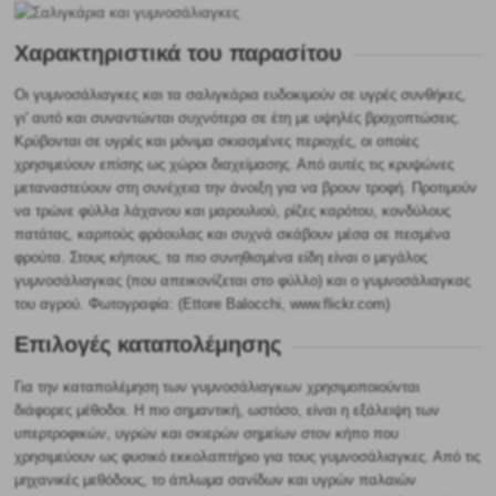
Χαρακτηριστικά του παρασίτου
Οι γυμνοσάλιαγκες και τα σαλιγκάρια ευδοκιμούν σε υγρές συνθήκες,
γι' αυτό και συναντώνται συχνότερα σε έτη με υψηλές βροχοπτώσεις.
Κρύβονται σε υγρές και μόνιμα σκιασμένες περιοχές, οι οποίες
χρησιμεύουν επίσης ως χώροι διαχείμασης. Από αυτές τις κρυψώνες
μεταναστεύουν στη συνέχεια την άνοιξη για να βρουν τροφή. Προτιμούν
να τρώνε φύλλα λάχανου και μαρουλιού, ρίζες καρότου, κονδύλους
πατάτας, καρπούς φράουλας και συχνά σκάβουν μέσα σε πεσμένα
φρούτα. Στους κήπους, τα πιο συνηθισμένα είδη είναι ο μεγάλος
γυμνοσάλιαγκας (που απεικονίζεται στο φύλλο) και ο γυμνοσάλιαγκας
του αγρού.
Φωτογραφία: (
Ettore Balocchi
, www.flickr.com)
Επιλογές καταπολέμησης
Για την καταπολέμηση των γυμνοσάλιαγκων χρησιμοποιούνται
διάφορες μέθοδοι. Η πιο σημαντική, ωστόσο, είναι η εξάλειψη των
υπερτροφικών, υγρών και σκιερών σημείων στον κήπο που
χρησιμεύουν ως φυσικό εκκολαπτήριο για τους γυμνοσάλιαγκες. Από τις
μηχανικές μεθόδους, το άπλωμα σανίδων και υγρών παλαιών