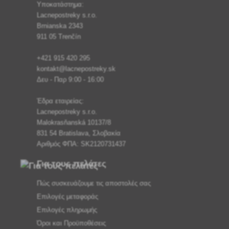
Υποκατάστημα:
Lacnepostreky s.r.o.
Brnianska 2343
911 05 Trenčín
+421 915 420 295
kontakt@lacnepostreky.sk
Δευ - Παρ 9:00 - 16:00
Έδρα εταιρείας:
Lacnepostreky s.r.o.
Malokrasňanská 10137/8
831 54 Bratislava, Σλοβακία
Αριθμός ΦΠΑ: SK2120731437
Για τους πελάτες
Πώς συσκευάζουμε τις αποστολές σας
Επιλογές μεταφοράς
Επιλογές πληρωμής
Όροι και Προϋποθέσεις