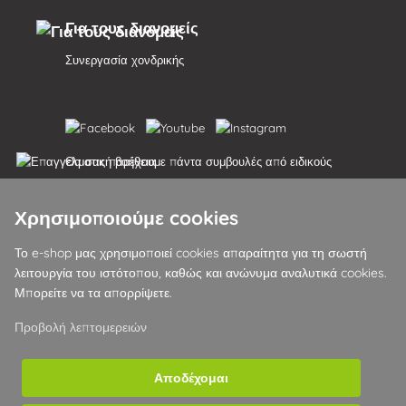
Για τους διανομείς
Συνεργασία χονδρικής
Θα σας παρέχουμε πάντα συμβουλές από ειδικούς
Τα παράπονα διεκπεραιώνονται εντός 24 ωρών
Χρησιμοποιούμε cookies
85% των εμπορευμάτων σε απόθεμα
Το e-shop μας χρησιμοποιεί cookies απαραίτητα για τη σωστή
λειτουργία του ιστότοπου, καθώς και ανώνυμα αναλυτικά cookies.
Παράδοση εντός 24 ωρών από Δευτέρα έως Παρασκευή
Μπορείτε να τα απορρίψετε.
Προβολή λεπτομερειών
Αποδέχομαι