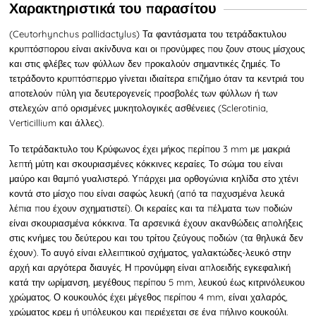
Χαρακτηριστικά του παρασίτου
(Ceutorhynchus pallidactylus) Τα φαντάσματα του τετράδακτυλου
κρυπτόσπορου είναι ακίνδυνα και οι προνύμφες που ζουν στους μίσχους
και στις φλέβες των φύλλων δεν προκαλούν σημαντικές ζημιές. Το
τετράδοντο κρυπτόσπερμο γίνεται ιδιαίτερα επιζήμιο όταν τα κεντριά του
αποτελούν πύλη για δευτερογενείς προσβολές των φύλλων ή των
στελεχών από ορισμένες μυκητολογικές ασθένειες (Sclerotinia,
Verticillium και άλλες).
Το τετράδακτυλο του Κρύφωνος έχει μήκος περίπου 3 mm με μακριά
λεπτή μύτη και σκουριασμένες κόκκινες κεραίες. Το σώμα του είναι
μαύρο και θαμπό γυαλιστερό. Υπάρχει μια ορθογώνια κηλίδα στο χτένι
κοντά στο μίσχο που είναι σαφώς λευκή (από τα παχυσμένα λευκά
λέπια που έχουν σχηματιστεί). Οι κεραίες και τα πέλματα των ποδιών
είναι σκουριασμένα κόκκινα. Τα αρσενικά έχουν ακανθώδεις απολήξεις
στις κνήμες του δεύτερου και του τρίτου ζεύγους ποδιών (τα θηλυκά δεν
έχουν). Το αυγό είναι ελλειπτικού σχήματος, γαλακτώδες-λευκό στην
αρχή και αργότερα διαυγές. Η προνύμφη είναι απλοειδής εγκεφαλική
κατά την ωρίμανση, μεγέθους περίπου 5 mm, λευκού έως κιτρινόλευκου
χρώματος. Ο κουκουλός έχει μέγεθος περίπου 4 mm, είναι χαλαρός,
χρώματος κρεμ ή υπόλευκου και περιέχεται σε ένα πήλινο κουκούλι.