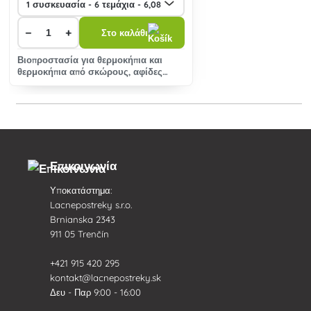
−
+
Στο καλάθι
Βιοπροστασία για θερμοκήπια και
θερμοκήπια από σκώρους, αφίδες
φύλλων, πένθιμους κλώσσους και
ανθρακωρύχους
Επικοινωνία
Υποκατάστημα:
Lacnepostreky s.r.o.
Brnianska 2343
911 05 Trenčín
+421 915 420 295
kontakt@lacnepostreky.sk
Δευ - Παρ 9:00 - 16:00