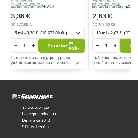
άκαρι χρωματίζεται πράσινο από
Floraservis
Floraservis
την απορροφούμενη
(14)
(14)
4.9
4.9
χλωροφύλλη, ενώ το φθινόπωρο
3
,36 €
2
,63 €
είναι κοκκινωπό.
JC
672
,00 €/l
JC
263
,00 €/l
−
+
−
+
Στο καλάθι
Στο 
Εντομοκτόνο επαφής με τη μορφή
Εκλεκτικό ακαρεοκτόνο 
γαλακτώματος ελαίου σε νερό για την
μορφή συμπυκνωμένου ε
καταπολέμηση των θηλαστικών και
που προορίζεται για την
διαβρωτι�
οπ�
Επικοινωνία
Υποκατάστημα:
Lacnepostreky s.r.o.
Brnianska 2343
911 05 Trenčín