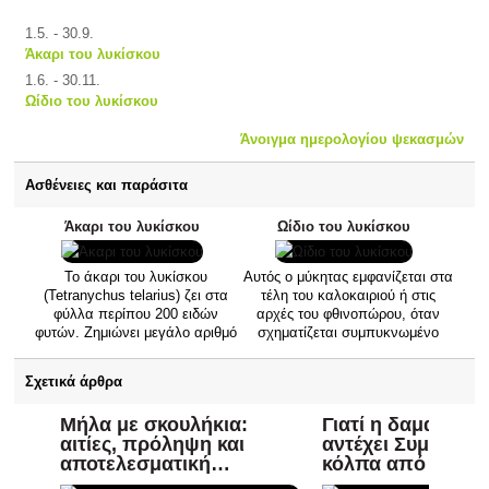
1.5. - 30.9.
Άκαρι του λυκίσκου
1.6. - 30.11.
Ωίδιο του λυκίσκου
Άνοιγμα ημερολογίου ψεκασμών
Ασθένειες και παράσιτα
Άκαρι του λυκίσκου
Ωίδιο του λυκίσκου
Το άκαρι του λυκίσκου
Αυτός ο μύκητας εμφανίζεται στα
(Tetranychus telarius) ζει στα
τέλη του καλοκαιριού ή στις
φύλλα περίπου 200 ειδών
αρχές του φθινοπώρου, όταν
φυτών. Ζημιώνει μεγάλο αριθμό
σχηματίζεται συμπυκνωμένο
φυτών αγρού, θερμοκηπίου και
νερό στα φύλλα όταν οι
εσωτερικού χώρου, αλλά και
θερμοκρασίες αυξομειώνονται.
Σχετικά άρθρα
ζιζάνια από τα οποία μπορεί να
Εκδηλώνεται με λευκά, κονιοειδή
περάσει σε καλλιεργούμενες
επιχρίσματα στα φύλλα και τους
Μήλα με σκουλήκια:
Γιατί η δαμασκην
καλλιέργειες (π.χ. λυκίσκος,
μίσχους των προσβεβλημένων
αιτίες, πρόληψη και
αντέχει Συμβουλές
φασόλια, αγγούρι). Δεν είναι
φυτών. Στις τριανταφυλλιές,
αποτελεσματική
κόλπα από έμπει
έντομο, αλλά ένα ακάρεο
σχηματίζεται μια λευκή
προστασία των μηλιάς
κηπουρούς
αράχνης με τέσσερα ζεύγη
επίστρωση στην κάτω πλευρά