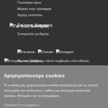
Γλωσσάριο όρων
Μάρκες στην προσφορά
Χάρτης ιστότοπου
Για τους διανομείς
Συνεργασία χονδρικής
Θα σας παρέχουμε πάντα συμβουλές από ειδικούς
Τα παράπονα διεκπεραιώνονται εντός 24 ωρών
Χρησιμοποιούμε cookies
85% των εμπορευμάτων σε απόθεμα
Το e-shop μας χρησιμοποιεί cookies απαραίτητα για τη σωστή
λειτουργία του ιστότοπου, καθώς και ανώνυμα αναλυτικά
Παράδοση εντός 24 ωρών από Δευτέρα έως Παρασκευή
cookies. Μπορείτε να τα απορρίψετε.
Προβολή λεπτομερειών