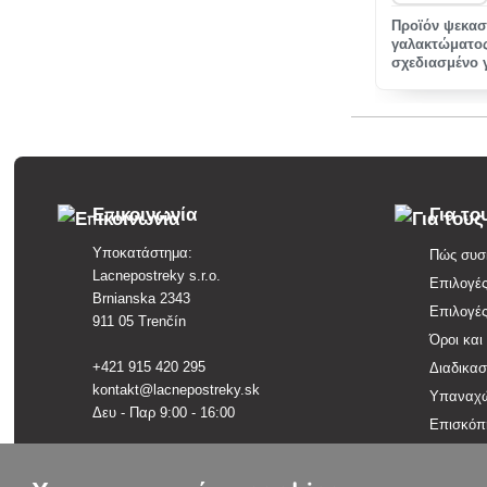
Προϊόν ψεκασ
γαλακτώματος
σχεδιασμένο 
ενός ευρέος 
Επικοινωνία
Για το
Υποκατάστημα:
Πώς συσκ
Lacnepostreky s.r.o.
Επιλογέ
Brnianska 2343
Επιλογέ
911 05 Trenčín
Όροι και
+421 915 420 295
Διαδικα
kontakt@lacnepostreky.sk
Υπαναχώ
Δευ - Παρ 9:00 - 16:00
Επισκόπ
Πολιτική
Έδρα εταιρείας:
Lacnepostreky s.r.o.
Γλωσσάρ