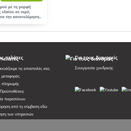
μού με τη μορφή
 ελαίου σε νερό,
για την καταπολέμηση
φάσματ
υς πελάτες
Για τους διανομείς
Συνεργασία χονδρικής
ευάζουμε τις αποστολές σας
ς μεταφοράς
ς πληρωμής
 Προϋποθέσεις
σία παραπόνων
ρηση από τη σύμβαση εδώ
ηση των υπηρεσιών
 απορρήτου
ιο όρων