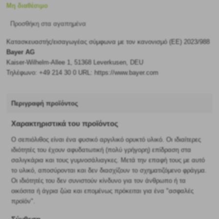
Μη διαθέσιμο
Προσθήκη στα αγαπημένα
Κατασκευαστής/εισαγωγέας σύμφωνα με τον κανονισμό (ΕΕ) 2023/988
Bayer AG
Kaiser-Wilhelm-Allee 1, 51368 Leverkusen, DEU
Τηλέφωνο: +49 214 30 0 URL: https://www.bayer.com
Περιγραφή προϊόντος
Χαρακτηριστικά του προϊόντος
Ο σεπιόλιθος είναι ένα φυσικό αργιλικό ορυκτό υλικό. Οι ιδιαίτερες
ιδιότητές του έχουν αφυδατωτική (πολύ γρήγορη) επίδραση στα
σαλιγκάρια και τους γυμνοσάλιαγκες. Μετά την επαφή τους με αυτό
το υλικό, αποσύρονται και δεν διασχίζουν το σχηματιζόμενο φράγμα.
Οι ιδιότητές του δεν συνιστούν κίνδυνο για τον άνθρωπο ή τα
οικόσιτα ή άγρια ζώα και επομένως πρόκειται για ένα "ασφαλές
προϊόν".