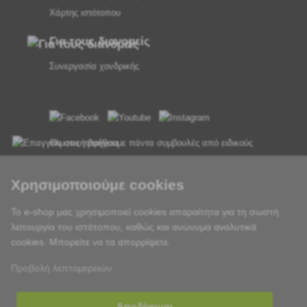
Χάρτης ιστότοπου
Για τους διανομείς
Συνεργασία χονδρικής
Θα σας παρέχουμε πάντα συμβουλές από ειδικούς
Τα παράπονα διεκπεραιώνονται εντός 24 ωρών
Χρησιμοποιούμε cookies
85% των εμπορευμάτων σε απόθεμα
Το e-shop μας χρησιμοποιεί cookies απαραίτητα για τη σωστή
λειτουργία του ιστότοπου, καθώς και ανώνυμα αναλυτικά
Παράδοση εντός 24 ωρών από Δευτέρα έως Παρασκευή
cookies. Μπορείτε να τα απορρίψετε.
Προβολή λεπτομερειών
Αποδέχομαι