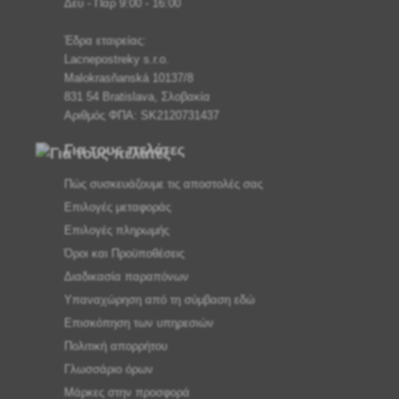
Δευ - Παρ 9:00 - 16:00
Έδρα εταιρείας:
Lacnepostreky s.r.o.
Malokrasňanská 10137/8
831 54 Bratislava, Σλοβακία
Αριθμός ΦΠΑ: SK2120731437
Για τους πελάτες
Πώς συσκευάζουμε τις αποστολές σας
Επιλογές μεταφοράς
Επιλογές πληρωμής
Όροι και Προϋποθέσεις
Διαδικασία παραπόνων
Υπαναχώρηση από τη σύμβαση εδώ
Επισκόπηση των υπηρεσιών
Πολιτική απορρήτου
Γλωσσάριο όρων
Μάρκες στην προσφορά