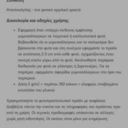
Σύνθεση
Ατταπουλγίτης - ένα φυσικό αργιλικό ορυκτό
Δοσολογία και οδηγίες χρήσης
Εφαρμογή όταν υπάρχει κίνδυνος εμφάνισης
γυμνοσάλιαγκων σε λαχανικά ή καλλωπιστικά φυτά.
Βεβαιωθείτε ότι οι γυμνοσάλιαγκες και τα σαλιγκάρια δεν
βρίσκονται στα φυτά και στη συνέχεια εφαρμόστε το προϊόν
σε απόσταση 2-3 cm από κάθε φυτό, σχηματίζοντας έναν
συνεχή κύκλο γύρω από το φυτό. Ακολουθήστε παρόμοια
διαδικασία για φυτά σε γλάστρες ή ζαρντινιέρες. Για τα
παρτέρια, εφαρμόστε σφαιρίδια γυμνοσάλιαγκων στο όριο του
παρτεριού.
Δόση 5 g/m2 = περίπου 350 κόκκοι = ελαφρώς στοιβαγμένο
κουταλάκι του γλυκού
Χρησιμοποιήστε το φυτοπροστατευτικό προϊόν με ασφάλεια.
Διαβάζετε πάντα την ετικέτα και τις πληροφορίες του προϊόντος πριν
από τη χρήση. Οι τεχνικές προδιαγραφές υπόκεινται σε αλλαγές
χωρίς ρητή ειδοποίηση. Οι εικόνες είναι μόνο για ενημέρωση.