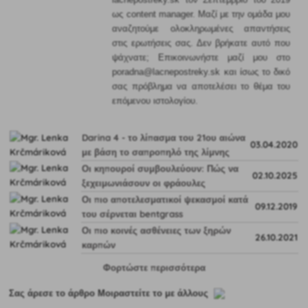
ως content manager. Μαζί με την ομάδα μου
αναζητούμε ολοκληρωμένες απαντήσεις
στις ερωτήσεις σας. Δεν βρήκατε αυτό που
ψάχνατε; Επικοινωνήστε μαζί μου στο
poradna@lacnepostreky.sk και ίσως το δικό
σας πρόβλημα να αποτελέσει το θέμα του
επόμενου ιστολογίου.
Darina 4 - το λίπασμα του 21ου αιώνα
03.04.2020
με βάση το σαπροπηλό της λίμνης
Οι κηπουροί συμβουλεύουν: Πώς να
02.10.2025
ξεχειμωνιάσουν οι φράουλες
Οι πιο αποτελεσματικοί ψεκασμοί κατά
09.12.2019
του σέρνεται bentgrass
Οι πιο κοινές ασθένειες των ξηρών
26.10.2021
καρπών
Φορτώστε περισσότερα
Σας άρεσε το άρθρο Μοιραστείτε το με άλλους