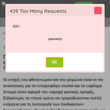
0
429 Too Many Requests
0
,00 €
Menu
+421 915 420 295 | ΔΕΥΤΈΡΑ - ΠΑΡΑΣΚΕΥΉ 9:00 - 16:00
429 /
Νέα
»
Πώς να προσελκύσετε τους φυσικούς εχθρούς των παρασίτων
στον κήπο
openresty
15.10.2020 (Αρχικό άρθρο: 14.10.2020)
Πώς να προσελκύσετε τους
φυσικούς εχθρούς των παρασίτων
OK
στον κήπο
Οι εποχές του φθινοπώρου και του χειμώνα είναι οι πιο
απαιτητικές για τα εντομοφάγα πουλιά και τα ωφέλιμα
έντομα όσον αφορά την παροχή φυσικής τροφής.
Ειδικότερα, τα πτηνά πρέπει να προμηθεύονται πολλή
ενέργεια για τη λειτουργία των διαδικασιών