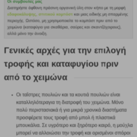
Οι συμβουλές μας
Διατηρήστε άφθονη πράσινη οργανική ύλη στον κήπο με τη μορφή
εδαφοκάλυψης
, σπιτικού κομπόστ
και μιας ειδικής μη σπαρμένης
περιοχής. Ωστόσο, μη χρησιμοποιείτε το κομπόστ πριν από το
χειμώνα (καταφύγιο για σκαθάρια, σαύρες και σκαντζόχοιρους),
αλλά μόνο την άνοιξη.
Γενικές αρχές για την επιλογή
τροφής και καταφυγίου πριν
από το χειμώνα
Οι ταΐστρες πουλιών και τα κουτιά πουλιών είναι
καταλληλότερα
για
τη διατροφή του χειμώνα. Μόνο
πολύ περιστασιακά ή για μικρά χρονικά διαστήματα
προσφέρετε τους τροφή από μπολ ή πλαστικά
μπουκάλια. Σε υγρότερο και ξηρότερο καιρό, η μούχλα
μπορεί να αλλοιώσει την τροφή και ορισμένοι σπόροι