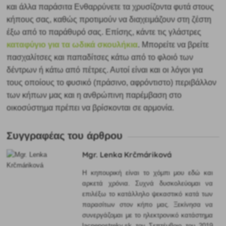
και άλλα παράσιτα Ενθαρρύνετε τα χρυσίζοντα φυτά στους
κήπους σας, καθώς προτιμούν να διαχειμάζουν στη ζέστη
έξω από το παράθυρό σας. Επίσης, κάντε τις γλάστρες
καταφύγιο για τα ωδικά σκουλήκια
. Μπορείτε να βρείτε
πασχαλίτσες και παπαδίτσες κάτω από το φλοιό των
δέντρων ή κάτω από πέτρες. Αυτοί είναι και οι λόγοι για
τους οποίους το φυσικό (πράσινο, αφρόντιστο) περιβάλλον
των κήπων μας και η ανθρώπινη παρέμβαση στο
οικοσύστημα πρέπει να βρίσκονται σε αρμονία.
Συγγραφέας του άρθρου
Mgr. Lenka Krčmáriková
Η κηπουρική είναι το χόμπι μου εδώ και
αρκετά χρόνια. Συχνά δυσκολεύομαι να
επιλέξω το κατάλληλο ψεκαστικό κατά των
παρασίτων στον κήπο μας. Ξεκίνησα να
συνεργάζομαι με το ηλεκτρονικό κατάστημα
lacnepostreky.sk τον Σεπτέμβριο του 2019