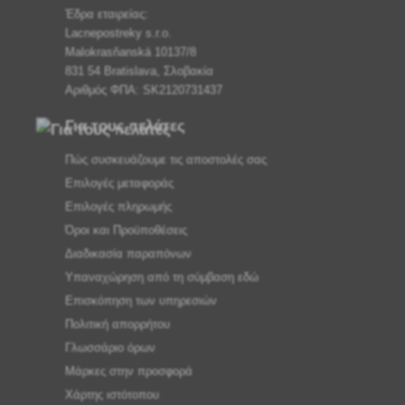
Έδρα εταιρείας:
Lacnepostreky s.r.o.
Malokrasňanská 10137/8
831 54 Bratislava, Σλοβακία
Αριθμός ΦΠΑ: SK2120731437
Για τους πελάτες
Πώς συσκευάζουμε τις αποστολές σας
Επιλογές μεταφοράς
Επιλογές πληρωμής
Όροι και Προϋποθέσεις
Διαδικασία παραπόνων
Υπαναχώρηση από τη σύμβαση εδώ
Επισκόπηση των υπηρεσιών
Πολιτική απορρήτου
Γλωσσάριο όρων
Μάρκες στην προσφορά
Χάρτης ιστότοπου