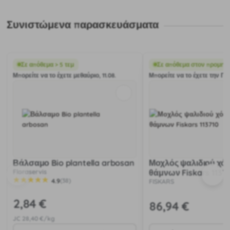
Συνιστώμενα παρασκευάσματα
Σε απόθεμα > 5 τεμ
Σε απόθεμα στον προμηθ
Μπορείτε να το έχετε μεθαύριο, 11.08.
Μπορείτε να το έχετε την Πέμ
Βάλσαμο Bio plantella arbosan
Μοχλός ψαλιδιού χόρ
Floraservis
θάμνων Fiskars 1137
4.9
(38)
FISKARS
2
,84 €
86
,94 €
JC
28
,40 €/kg