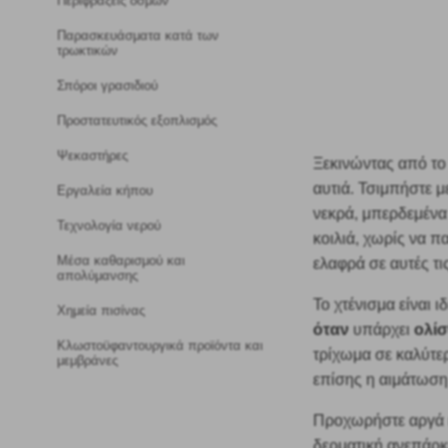
Περιφράξεις οσμών
Παρασκευάσματα κατά των
τρωκτικών
Σπόροι γρασιδιού
Προστατευτικός εξοπλισμός
Ψεκαστήρες
Ξεκινώντας από το 
αυτιά. Τσιμπήστε μ
Εργαλεία κήπου
νεκρά, μπερδεμένα 
Τεχνολογία νερού
κοιλιά, χωρίς να π
Μέσα καθαρισμού και
ελαφρά σε αυτές τι
απολύμανσης
Το χτένισμα είναι 
Χημεία πισίνας
όταν
ολί
υπάρχει
Κλωστοϋφαντουργικά προϊόντα και
τρίχωμα σε καλύτ
μεμβράνες
επίσης η αιμάτωση
Προχωρήστε αργά κ
δερματική ανεπάρκε