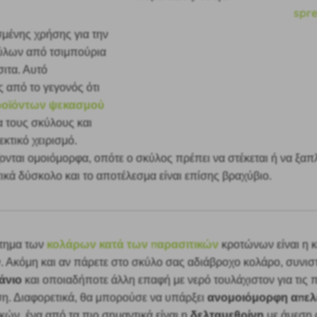
σμένης χρήσης για την
ύλων από τσιμπούρια
σιτα. Αυτό
 από το γεγονός ότι
ροϊόντων ψεκασμού
α τους σκύλους και
κτικό χειρισμό.
ονται ομοιόμορφα, οπότε ο σκύλος πρέπει να στέκεται ή να ξαπ
ικά δύσκολο και το αποτέλεσμα είναι επίσης βραχύβιο.
κολάρων κατά των παρασιτικών
κτημα των
κροτώνων είναι η κ
. Ακόμη και αν πάρετε στο σκύλο σας αδιάβροχο κολάρο, συνι
άνιο
και οποιαδήποτε άλλη επαφή με νερό τουλάχιστον για τις
ανομοιόμορφη απε
ση. Διαφορετικά, θα μπορούσε να υπάρξει
δελταμεθρίνη
ικών.
ένα από τα πιο σημαντικά είναι η
με άμεση