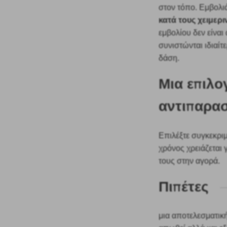
στον τόπο. Εμβολι
κατά τους χειμερι
εμβολίου δεν είναι
συνιστώνται ιδιαίτε
δάση.
Μια επιλο
αντιπαρασ
Επιλέξτε συγκεκρι
χρόνος χρειάζεται 
τους στην αγορά.
Πιπέτες
μια αποτελεσματικ