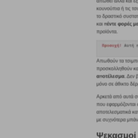
απωθεί αλλά και εξ
κουνούπια ή τις τ
το δραστικό συστα
πέντε φορές 
και
προϊόντα.
Προσοχή!
Αυτή 
Απωθούν τα τσιμπο
προσκολληθούν και
αποτέλεσμα
. Δεν
μόνο σε άθικτο δέρ
Αρκετά από αυτά σ
που εφαρμόζονται
αποτελεσματικά κα
με συχνότερα μπάν
Ψεκασμο