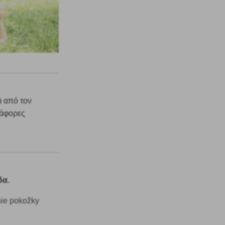
ά από τον
ιάφορες
δα
.