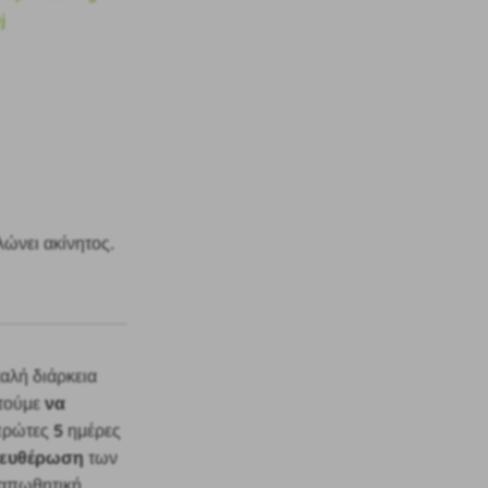
λώνει ακίνητος.
αλή διάρκεια
να
στούμε
5
 πρώτες
ημέρες
λευθέρωση
των
 απωθητική