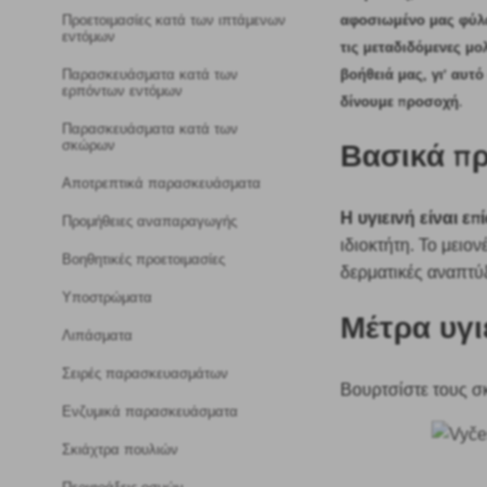
αφοσιωμένο μας φύλ
Προετοιμασίες κατά των ιπτάμενων
εντόμων
τις μεταδιδόμενες μο
βοήθειά μας, γι' αυτό
Παρασκευάσματα κατά των
ερπόντων εντόμων
δίνουμε προσοχή.
Παρασκευάσματα κατά των
Βασικά π
σκώρων
Αποτρεπτικά παρασκευάσματα
Η υγιεινή είναι ε
Προμήθειες αναπαραγωγής
ιδιοκτήτη. Το μειον
Βοηθητικές προετοιμασίες
δερματικές αναπτύ
Υποστρώματα
Μέτρα υγι
Λιπάσματα
Σειρές παρασκευασμάτων
Βουρτσίστε τους σ
Ενζυμικά παρασκευάσματα
Σκιάχτρα πουλιών