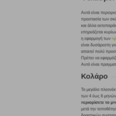
Αυτά είναι περιορι
προστασία των σκ
και άλλα εκτοπαρά
επηρεάζεται κυρίως
π
η εφαρμογή των
είναι δυσάρεστη γι
απαιτεί πολύ προσε
Πρέπει να εφαρμόζ
Αυτό είναι πραγματ
Κολάρο
Το μεγάλο πλεονέ
των 4 έως 6 μηνών
περιορίσετε το μπ
μετά την τοποθέτη
δραστικών συστατ