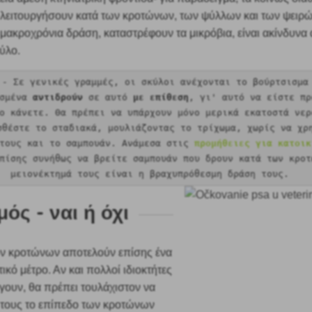
 λειτουργήσουν κατά των κροτώνων, των ψύλλων και των ψειρ
μακροχρόνια δράση, καταστρέφουν τα μικρόβια, είναι ακίνδυνα 
ύλο.
-
Σε γενικές γραμμές, οι σκύλοι ανέχονται το βούρτσισμα
ισμένα
αντιδρούν
σε αυτό
με επίθεση
, γι' αυτό να είστε πρ
ο κάνετε. Θα πρέπει να υπάρχουν μόνο μερικά εκατοστά νερ
σθέστε το σταδιακά, μουλιάζοντας το τρίχωμα, χωρίς να χρ
ντους και το σαμπουάν. Ανάμεσα στις
προμήθειες για κατοικ
πίσης συνήθως να βρείτε σαμπουάν που δρουν κατά των κροτ
μειονέκτημά τους είναι η βραχυπρόθεσμη δράση τους.
ός - ναι ή όχι
ων κροτώνων αποτελούν επίσης ένα
κό μέτρο. Αν και πολλοί ιδιοκτήτες
ουν, θα πρέπει τουλάχιστον να
τους το επίπεδο των κροτώνων