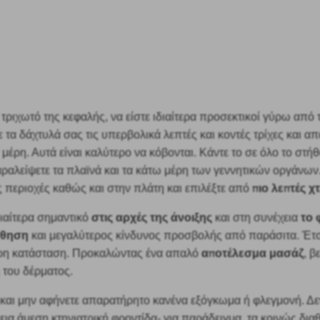
τριχωτό της κεφαλής, να είστε ιδιαίτερα προσεκτικοί γύρω από τ
ε τα δάχτυλά σας τις υπερβολικά λεπτές και κοντές τρίχες και α
μέρη. Αυτά είναι καλύτερο να κόβονται. Κάντε το σε όλο το στήθ
αραλείψετε τα πλαϊνά και τα κάτω μέρη των γεννητικών οργάνων.
πιο λεπτές χ
ς περιοχές καθώς και στην πλάτη και επιλέξτε από
στις αρχές της άνοιξης
το 
ιδιαίτερα σημαντικό
και στη συνέχεια
σθηση
και μεγαλύτερος κίνδυνος προσβολής από παράσιτα. Έτσι
αποτέλεσμα μασάζ
ερη κατάσταση. Προκαλώντας ένα απαλό
, β
 του δέρματος.
αι μην αφήνετε απαρατήρητο κανένα εξόγκωμα ή φλεγμονή. Δεν
ια άμεση κτηνιατρική φροντίδα- για παράδειγμα, τα κοινώς δια