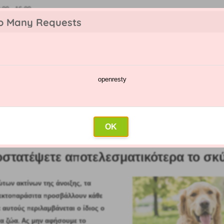
00 - 16:00
o Many Requests
openresty
ος ασθενειών και παρασίτων
Ημερολόγιο ψεκασμών
Χονδρικό
έψετε αποτελεσματικότερα το σκύλο σας από τα τσιμπούρια
OK
θρο: 01.04.2020)
στατέψετε αποτελεσματικότερα το σκύ
ώτων ακτίνων της άνοιξης, τα
 εκτοπαράσιτα προσβάλλουν κάθε
ε αυτούς περιλαμβάνεται ο ίδιος ο
τα ζώα. Ας μην αφήσουμε το