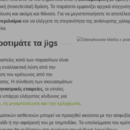
νική (insecticidal) δράση. Το παράσιτο εμφανίζει αρχικά σύγχυση
λυση και ακόμη και θάνατο. Για να μεγιστοποιήσετε το αποτέλε
εριλαίμια
και να ελέγχετε τη στεγανότητα της ανάσυρσης χαλ
υλα.
ροτιμάτε τα jigs
ραπείες κατά των παρασίτων είναι
η εναλλακτική λύση από την
ση του κρότωνος από την
ματος. Η σύνθεση των σκευασμάτων
ηνιατρικές εταιρείες
, οι οποίες
 υπάρχει ελάχιστος κίνδυνος για
, τη μπαμπεσίωση και την ερλιχίωση
.
ματικών ασθενειών μπορεί να προαχθεί ακούσια
με την ασφυξί
 λάδι ή την αφαίρεσή του με τσιμπιδάκι. Τα υπολείμματα του κρό
ίνονται θα αυξήσουν στη συνέχεια τον κίνδυνο λοιμώξεων.