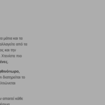
α μάτια και τα
παλλαγείτε από τα
ος και την
 Χτενίστε πιο
τένες
.
φθινόπωρο,
 διατηρείται το
ελτιώνεται
 απαιτεί κάθε
θέσιμα