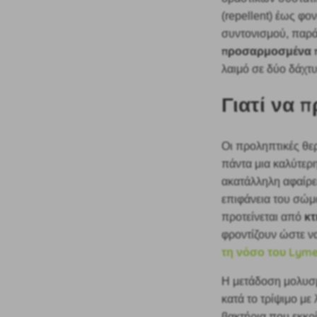
(repellent) έως φο
συντονισμού, παρά
προσαρμοσμένα π
λαιμό σε δύο δάχτ
Γιατί να π
Οι προληπτικές θε
πάντα μια καλύτερ
ακατάλληλη αφαίρε
επιφάνεια του σώ
κτ
προτείνεται από
φροντίζουν ώστε να
τη νόσο του Lyme
Η μετάδοση μολυσ
κατά το τρίψιμο με
βακτήρια που εκκρ