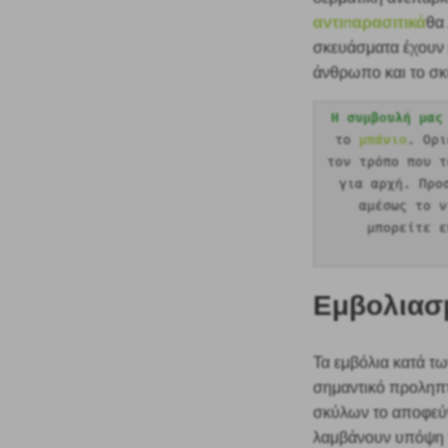
αντιπαρασιτικά
θα
σκευάσματα έχουν 
άνθρωπο και το σκ
Η συμβουλή μας
το
μπάνιο
. Ορ
τον τρόπο που τ
για αρχή. Προ
αμέσως το 
μπορείτε ε
Εμβολιασμ
Τα εμβόλια κατά τ
σημαντικό προληπτι
σκύλων το αποφεύγ
λαμβάνουν υπόψη 