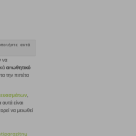
οποιήστε αυτά
ν να
απωθητικό
ικά
τα την πιπέτα
κευασμάτων
,
α αυτά είναι
ορεί να μειωθεί