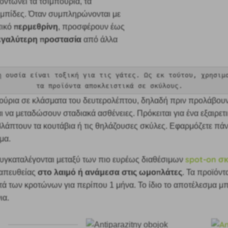
οντώνει τα τσιμπούρια, τα
σιμπίδες. Όταν συμπληρώνονται με
περμεθρίνη
τικό
, προσφέρουν έως
μεγαλύτερη προστασία
από άλλα
η ουσία είναι τοξική για τις γάτες. Ως εκ τούτου, χρησιμ
τα προϊόντα αποκλειστικά σε σκύλους.
ύρια σε κλάσματα του δευτερολέπτου, δηλαδή πριν προλάβου
 να μεταδώσουν σταδιακά ασθένειες. Πρόκειται για ένα εξαιρετ
 βλάπτουν τα κουτάβια ή τις θηλάζουσες σκύλες. Εφαρμόζετε πάν
μα.
spot-on σ
υγκαταλέγονται μεταξύ των πιο ευρέως διαθέσιμων
στο λαιμό ή ανάμεσα στις ωμοπλάτες
 απευθείας
. Τα προϊόντ
τά των κροτώνων για περίπου 1 μήνα. Το ίδιο το αποτέλεσμα μπ
ια.
ί