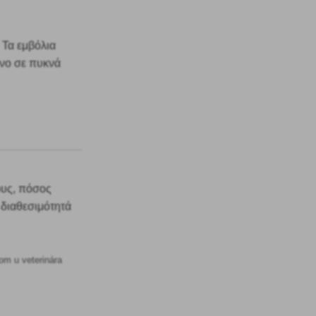
. Τα εμβόλια
όνο σε πυκνά
ους, πόσος
 διαθεσιμότητά