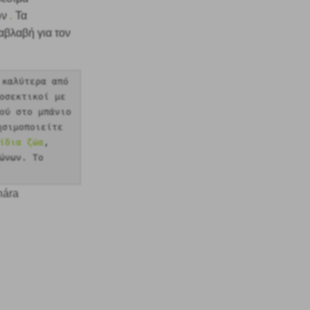
.
ών
Τα
αβλαβή για τον
 καλύτερα από
οσεκτικοί με
ού στο μπάνιο
ησιμοποιείτε
ίδια ζώα
,
ώνων. Το