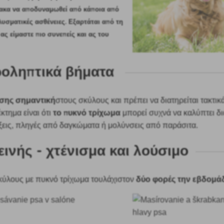
ακα να αποδυναμωθεί από κάποια από
λυσματικές ασθένειες. Εξαρτάται από τη
 ας είμαστε πιο συνεπείς και ας του
ροληπτικά βήματα
πίσης σημαντική
στους σκύλους
και πρέπει να διατηρείται τακτικ
το πυκνό τρίχωμα
έκτημα είναι ότι
μπορεί συχνά να καλύπτει δ
ξεις, πληγές από δαγκώματα ή μολύνσεις από παράσιτα.
εινής - χτένισμα και λούσιμο
δύο φορές την εβδομά
κύλους με πυκνό τρίχωμα τουλάχιστον