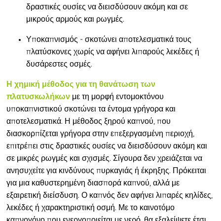
δραστικές ουσίες να διεισδύσουν ακόμη και σε
μικρούς αρμούς και ρωγμές.
Υποκαπνισμός - σκοτώνει αποτελεσματικά τους
πλατύσκονες χωρίς να αφήνει λιπαρούς λεκέδες ή
δυσάρεστες οσμές.
Η χημική μέθοδος για τη θανάτωση των
με τη μορφή εντομοκτόνου
πλατυσκωλήκων
υποκαπνιστικού σκοτώνει τα έντομα γρήγορα και
αποτελεσματικά. Η μέθοδος ξηρού καπνού, που
διασκορπίζεται γρήγορα στην επεξεργασμένη περιοχή,
επιτρέπει στις δραστικές ουσίες να διεισδύσουν ακόμη και
σε μικρές ρωγμές και σχισμές. Σίγουρα δεν χρειάζεται να
ανησυχείτε για κινδύνους πυρκαγιάς ή έκρηξης. Πρόκειται
για μια καθυστερημένη διασπορά καπνού, αλλά με
εξαιρετική διείσδυση. Ο καπνός δεν αφήνει λιπαρές κηλίδες,
λεκέδες ή χαρακτηριστική οσμή. Με το καινοτόμο
καπνογόνο που ενεργοποιείται με νερό, θα εξαλείψετε έτσι