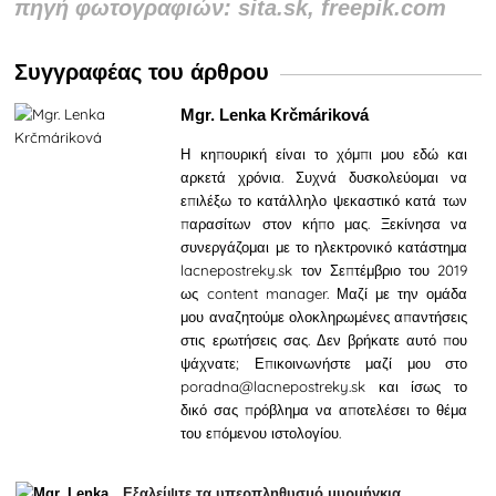
πηγή φωτογραφιών: sita.sk, freepik.com
Συγγραφέας του άρθρου
Mgr. Lenka Krčmáriková
Η κηπουρική είναι το χόμπι μου εδώ και
αρκετά χρόνια. Συχνά δυσκολεύομαι να
επιλέξω το κατάλληλο ψεκαστικό κατά των
παρασίτων στον κήπο μας. Ξεκίνησα να
συνεργάζομαι με το ηλεκτρονικό κατάστημα
lacnepostreky.sk τον Σεπτέμβριο του 2019
ως content manager. Μαζί με την ομάδα
μου αναζητούμε ολοκληρωμένες απαντήσεις
στις ερωτήσεις σας. Δεν βρήκατε αυτό που
ψάχνατε; Επικοινωνήστε μαζί μου στο
poradna@lacnepostreky.sk και ίσως το
δικό σας πρόβλημα να αποτελέσει το θέμα
του επόμενου ιστολογίου.
Εξαλείψτε τα υπερπληθυσμό μυρμήγκια