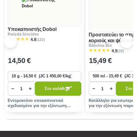
Υποκαπνιστής Dobol
Kwizda biocides
Προστατεύει το σπρέ
(122)
4.8
κοριούς και ψύλλους
Bábolna Bio
(39)
4.9
14
,50 €
15
,49 €
−
+
−
+
Στο καλάθι
Στο κ
Εντομοκτόνο υποκαπνιστικό
Κατάλληλο για εσωτερικ
σχεδιασμένο για την εξόντωση
για την εξόντωση παρα
ιπτάμενων και έρποντων εντόμων σε
πλατύσκοιλοι και ψύλλοι
περιορισμένους χώ
εξαιρετι