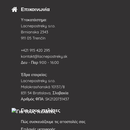
Επικοινωνία
Υποκατάστημα:
Lacnepostreky s.r.o.
Brnianska 2343
911 05 Trenčín
+421 915 420 295
kontakt@lacnepostreky.sk
Δευ - Παρ 9:00 - 16:00
Έδρα εταιρείας:
Lacnepostreky s.r.o.
Malokrasňanská 10137/8
831 54 Bratislava, Σλοβακία
Αριθμός ΦΠΑ: SK2120731437
Για τους πελάτες
Πώς συσκευάζουμε τις αποστολές σας
Επιλογές μεταφοράς