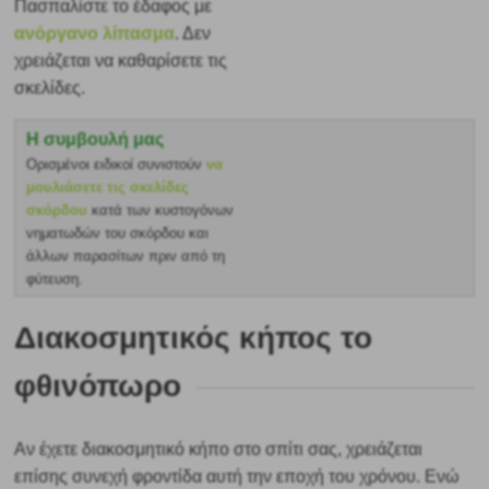
Πασπαλίστε το έδαφος με
ανόργανο λίπασμα
. Δεν
χρειάζεται να καθαρίσετε τις
σκελίδες.
Η συμβουλή μας
Ορισμένοι ειδικοί συνιστούν
να
μουλιάσετε τις σκελίδες
σκόρδου
κατά των κυστογόνων
νηματωδών του σκόρδου και
άλλων παρασίτων πριν από τη
φύτευση.
Διακοσμητικός κήπος το
φθινόπωρο
Αν έχετε διακοσμητικό κήπο στο σπίτι σας, χρειάζεται
επίσης συνεχή φροντίδα αυτή την εποχή του χρόνου. Ενώ