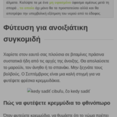
άλματα. Καλύψτε τα με ένα
μη υφασμένο
ύφασμα αμέσως μετά τη
σπορά
, το οποίο
όχι μόνο θα τα προστατεύσει αλλά και θα
αποτρέψει την υπερβολική εξάτμιση του νερού από το έδαφος.
Φύτευση για ανοιξιάτικη
συγκομιδή
Χαρίστε στον εαυτό σας πλούσια σε βιταμίνες πράσινα
συστατικά ήδη από τις αρχές της άνοιξης. Θα απολαύσετε
το μαρούλι, τον άνηθο ή το σπανάκι. Μην ξεχνάτε τους
βολβούς. Ο Σεπτέμβριος είναι μια καλή στιγμή για να
φυτέψετε φρέσκα κρεμμυδάκια.
Πώς να φυτέψετε κρεμμύδια το φθινόπωρο
Όταν φυτεύετε κρεμμύδια, να θυμάστε ότι το χώμα πρέπει