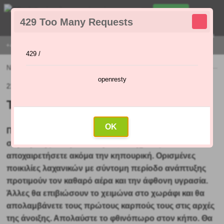
0
429 Too Many Requests
0
,00 €
Menu
+421 915 420 295 | ΔΕΥΤΈΡΑ - ΠΑΡΑΣΚΕΥΉ 9:00 - 16:00
429 /
Νέα
»
Τι να φυτέψετε τον Σεπτέμβριο
openresty
21.09.2021 (Αρχικό άρθρο: 10.09.2021)
Τι να φυτέψετε τον Σεπτέμβριο
OK
Παρόλο που ο Σεπτέμβριος είναι ο πρώτος μήνας
συγκομιδής του φθινοπώρου, δεν χρειάζεται να
αποχαιρετήσετε ακόμα την κηπουρική. Ορισμένες
ποικιλίες λαχανικών με σύντομη περίοδο ανάπτυξης
προτιμούν τον καθαρό αέρα και την άφθονη υγρασία.
Άλλες θα επιβιώσουν το χειμώνα στο χωράφι και θα
απολαμβάνετε τους πρώτους καρπούς τους στις αρχές
της άνοιξης.
Απολαύστε το φθινόπωρο στον κήπο. Θα