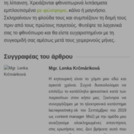
τη λίπανση. Χρειάζονται φθινοπωρινά λιπάσματα
εμπλουτισμένα
με φώσφορο,
κάλιο ή μαγνήσιο.
Σκληραίνουν τη φλούδα τους και συμπιέζουν τη δομή τους
πριν από τους πρώτους παγετούς. Φυτέψτε τα λαχανικά
σας το φθινόπωρο και θα είστε ευχαριστημένοι με τη
συγκομιδή σας αμέσως μετά τους χειμερινούς μήνες.
Συγγραφέας του άρθρου
Mgr. Lenka Krčmáriková
Η κηπουρική είναι το χόμπι μου εδώ και
αρκετά χρόνια. Συχνά δυσκολεύομαι να
επιλέξω το κατάλληλο ψεκαστικό κατά των
παρασίτων στον κήπο μας. Ξεκίνησα να
συνεργάζομαι με το ηλεκτρονικό κατάστημα
lacnepostreky.sk τον Σεπτέμβριο του 2019
ως content manager. Μαζί με την ομάδα μου
αναζητούμε ολοκληρωμένες απαντήσεις
στις ερωτήσεις σας. Δεν βρήκατε αυτό που