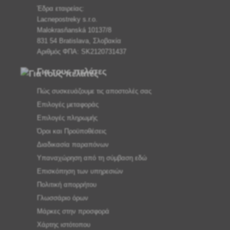
Έδρα εταιρείας:
Lacnepostreky s.r.o.
Malokrasňanská 10137/8
831 54 Bratislava, Σλοβακία
Αριθμός ΦΠΑ: SK2120731437
Για τους πελάτες
Πώς συσκευάζουμε τις αποστολές σας
Επιλογές μεταφοράς
Επιλογές πληρωμής
Όροι και Προϋποθέσεις
Διαδικασία παραπόνων
Υπαναχώρηση από τη σύμβαση εδώ
Επισκόπηση των υπηρεσιών
Πολιτική απορρήτου
Γλωσσάριο όρων
Μάρκες στην προσφορά
Χάρτης ιστότοπου