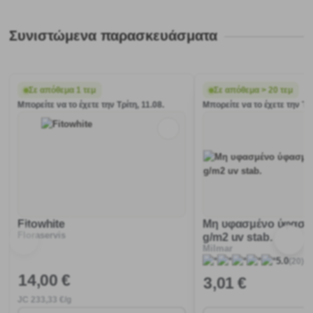
Συνιστώμενα παρασκευάσματα
Σε απόθεμα 1 τεμ
Σε απόθεμα > 20 τεμ
Μπορείτε να το έχετε την Τρίτη, 11.08.
Μπορείτε να το έχετε την Τρί
Fitowhite
Μη υφασμένο ύφασμ
Floraservis
g/m2 uv stab.
Milmar
(20)
5.0
14
,00 €
3
,01 €
JC
233
,33 €/g