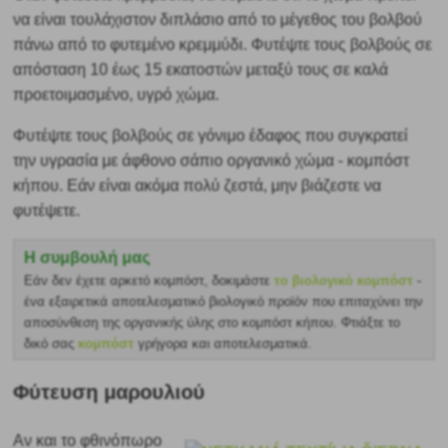
να είναι τουλάχιστον διπλάσιο από το μέγεθος του βολβού
πάνω από το φυτεμένο κρεμμύδι.
Φυτέψτε τους βολβούς σε
απόσταση 10 έως 15 εκατοστών μεταξύ τους σε καλά
προετοιμασμένο, υγρό χώμα.
Φυτέψτε τους βολβούς σε γόνιμο έδαφος που συγκρατεί
την υγρασία με άφθονο σάπιο οργανικό χώμα - κομπόστ
κήπου. Εάν είναι ακόμα πολύ ζεστά, μην βιάζεστε να
φυτέψετε.
Η συμβουλή μας
Εάν δεν έχετε αρκετό κομπόστ, δοκιμάστε
το βιολογικό κομπόστ
-
ένα εξαιρετικά αποτελεσματικό βιολογικό προϊόν που επιταχύνει την
αποσύνθεση της οργανικής ύλης στο κομπόστ κήπου. Φτιάξτε το
δικό σας
κομπόστ
γρήγορα και αποτελεσματικά.
Φύτευση μαρουλιού
Αν και το φθινόπωρο