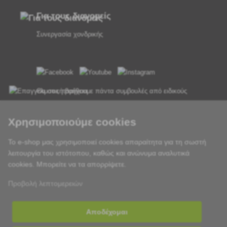
Για τους διανομείς
Συνεργασία χονδρικής
Θα σας παρέχουμε πάντα συμβουλές από ειδικούς
Τα παράπονα διεκπεραιώνονται εντός 24 ωρών
Χρησιμοποιούμε cookies
85% των εμπορευμάτων σε απόθεμα
Το e-shop μας χρησιμοποιεί cookies απαραίτητα για τη σωστή
λειτουργία του ιστότοπου, καθώς και ανώνυμα αναλυτικά
Παράδοση εντός 24 ωρών από Δευτέρα έως Παρασκευή
cookies. Μπορείτε να τα απορρίψετε.
Προβολή λεπτομερειών
Αποδέχομαι