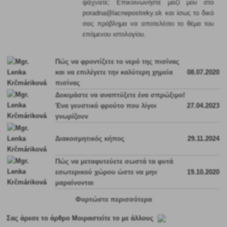
ψάχνατε; Επικοινωνήστε μαζί μου στο
poradna@lacnepostreky.sk και ίσως το δικό
σας πρόβλημα να αποτελέσει το θέμα του
επόμενου ιστολογίου.
Πώς να φροντίζετε το νερό της πισίνας
και να επιλέγετε την καλύτερη χημεία
08.07.2020
πισίνας
Δοκιμάστε να αναπτύξετε ένα σπρώξιμο!
Ένα γευστικό φρούτο που λίγοι
27.04.2023
γνωρίζουν
Διακοσμητικός κήπος
29.11.2024
Πώς να μεταφυτεύετε σωστά τα φυτά
εσωτερικού χώρου ώστε να μην
19.10.2020
μαραίνονται
Φορτώστε περισσότερα
Σας άρεσε το άρθρο Μοιραστείτε το με άλλους