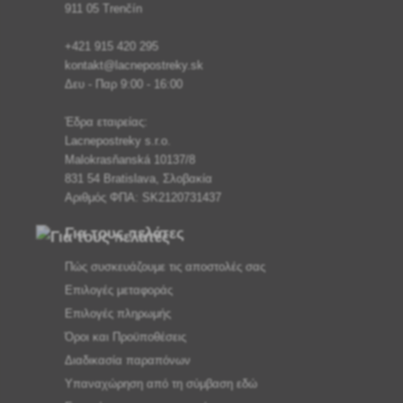
911 05 Trenčín
+421 915 420 295
kontakt@lacnepostreky.sk
Δευ - Παρ 9:00 - 16:00
Έδρα εταιρείας:
Lacnepostreky s.r.o.
Malokrasňanská 10137/8
831 54 Bratislava, Σλοβακία
Αριθμός ΦΠΑ: SK2120731437
Για τους πελάτες
Πώς συσκευάζουμε τις αποστολές σας
Επιλογές μεταφοράς
Επιλογές πληρωμής
Όροι και Προϋποθέσεις
Διαδικασία παραπόνων
Υπαναχώρηση από τη σύμβαση εδώ