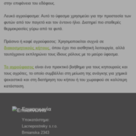
στην επιφάνεια του εδάφους.
Λευκό αγρούφασμα: Αυτό το ύφασμα χρησιμεύει για την προστασία των
φυτών από τον παγετό και τον έντονο ήλιο. Διατηρεί πιο σταθερές
θερμοκρασίες γύρω από τα φυτά.
Πράσινο ή καφέ αγρούφασος: Χρησιμοποιείται συχνά σε
διακοσμητικούς κήπους
, όπου έχει πιο αισθητική λειτουργία, αλλά
ταυτόχρονα εκπληρώνει τους ίδιους ρόλους με το μαύρο ύφασμα.
Το αγρούφασος
είναι ένα πρακτικό βοήθημα για τους κηπουρούς και
τους αγρότες, το οποίο συμβάλλει στη μείωση της ανάγκης για χημικά
ψεκαστικά και στη διατήρηση του κήπου ή του χωραφιού σε καλύτερη
κατάσταση.
Επικοινωνία
Υποκατάστημα:
Lacnepostreky s.r.o.
Brnianska 2343