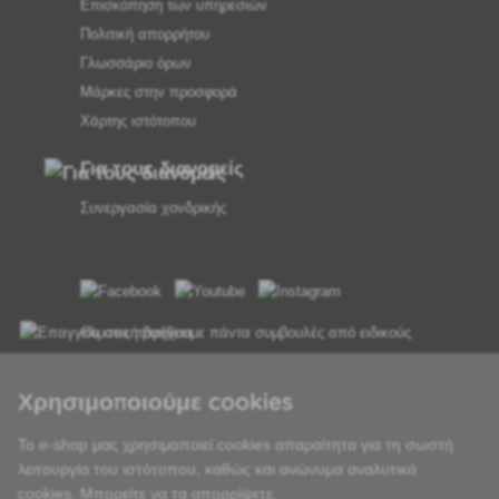
Επισκόπηση των υπηρεσιών
Πολιτική απορρήτου
Γλωσσάριο όρων
Μάρκες στην προσφορά
Χάρτης ιστότοπου
Για τους διανομείς
Συνεργασία χονδρικής
Θα σας παρέχουμε πάντα συμβουλές από ειδικούς
Τα παράπονα διεκπεραιώνονται εντός 24 ωρών
Χρησιμοποιούμε cookies
85% των εμπορευμάτων σε απόθεμα
Το e-shop μας χρησιμοποιεί cookies απαραίτητα για τη σωστή
λειτουργία του ιστότοπου, καθώς και ανώνυμα αναλυτικά
Παράδοση εντός 24 ωρών από Δευτέρα έως Παρασκευή
cookies. Μπορείτε να τα απορρίψετε.