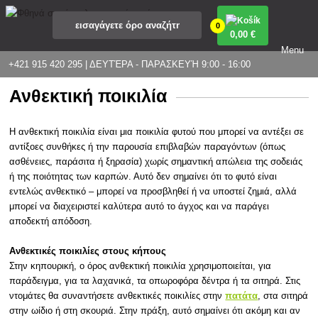
0
0
,00 €
Menu
+421 915 420 295 | ΔΕΥΤΈΡΑ - ΠΑΡΑΣΚΕΥΉ 9:00 - 16:00
Ανθεκτική ποικιλία
Η ανθεκτική ποικιλία είναι μια ποικιλία φυτού που μπορεί να αντέξει σε
αντίξοες συνθήκες ή την παρουσία επιβλαβών παραγόντων (όπως
ασθένειες, παράσιτα ή ξηρασία) χωρίς σημαντική απώλεια της σοδειάς
ή της ποιότητας των καρπών. Αυτό δεν σημαίνει ότι το φυτό είναι
εντελώς ανθεκτικό – μπορεί να προσβληθεί ή να υποστεί ζημιά, αλλά
μπορεί να διαχειριστεί καλύτερα αυτό το άγχος και να παράγει
αποδεκτή απόδοση.
Ανθεκτικές ποικιλίες στους κήπους
Στην κηπουρική, ο όρος ανθεκτική ποικιλία χρησιμοποιείται, για
παράδειγμα, για τα λαχανικά, τα οπωροφόρα δέντρα ή τα σιτηρά. Στις
ντομάτες θα συναντήσετε ανθεκτικές ποικιλίες στην
πατάτα
, στα σιτηρά
στην ωίδιο ή στη σκουριά. Στην πράξη, αυτό σημαίνει ότι ακόμη και αν