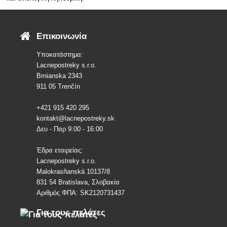
Επικοινωνία
Υποκατάστημα:
Lacnepostreky s.r.o.
Brnianska 2343
911 05 Trenčín
+421 915 420 295
kontakt@lacnepostreky.sk
Δευ - Παρ 9:00 - 16:00
Έδρα εταιρείας:
Lacnepostreky s.r.o.
Malokrasňanská 10137/8
831 54 Bratislava, Σλοβακία
Αριθμός ΦΠΑ: SK2120731437
Για τους πελάτες