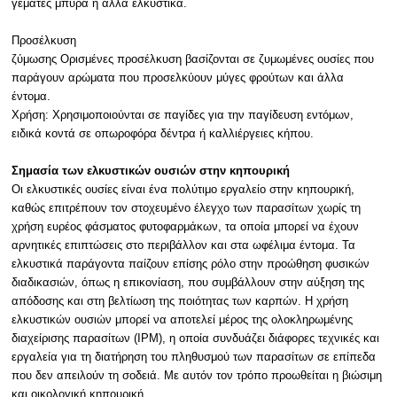
γεμάτες μπύρα ή άλλα ελκυστικά.
Προσέλκυση
ζύμωσης Ορισμένες προσέλκυση βασίζονται σε ζυμωμένες ουσίες που
παράγουν αρώματα που προσελκύουν μύγες φρούτων και άλλα
έντομα.
Χρήση: Χρησιμοποιούνται σε παγίδες για την παγίδευση εντόμων,
ειδικά κοντά σε οπωροφόρα δέντρα ή καλλιέργειες κήπου.
Σημασία των ελκυστικών ουσιών στην κηπουρική
Οι ελκυστικές ουσίες είναι ένα πολύτιμο εργαλείο στην κηπουρική,
καθώς επιτρέπουν τον στοχευμένο έλεγχο των παρασίτων χωρίς τη
χρήση ευρέος φάσματος φυτοφαρμάκων, τα οποία μπορεί να έχουν
αρνητικές επιπτώσεις στο περιβάλλον και στα ωφέλιμα έντομα. Τα
ελκυστικά παράγοντα παίζουν επίσης ρόλο στην προώθηση φυσικών
διαδικασιών, όπως η επικονίαση, που συμβάλλουν στην αύξηση της
απόδοσης και στη βελτίωση της ποιότητας των καρπών. Η χρήση
ελκυστικών ουσιών μπορεί να αποτελεί μέρος της ολοκληρωμένης
διαχείρισης παρασίτων (IPM), η οποία συνδυάζει διάφορες τεχνικές και
εργαλεία για τη διατήρηση του πληθυσμού των παρασίτων σε επίπεδα
που δεν απειλούν τη σοδειά. Με αυτόν τον τρόπο προωθείται η βιώσιμη
και οικολογική κηπουρική.