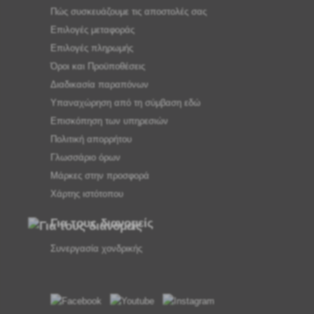
Πώς συσκευάζουμε τις αποστολές σας
Επιλογές μεταφοράς
Επιλογές πληρωμής
Όροι και Προϋποθέσεις
Διαδικασία παραπόνων
Υπαναχώρηση από τη σύμβαση εδώ
Επισκόπηση των υπηρεσιών
Πολιτική απορρήτου
Γλωσσάριο όρων
Μάρκες στην προσφορά
Χάρτης ιστότοπου
Για τους διανομείς
Συνεργασία χονδρικής