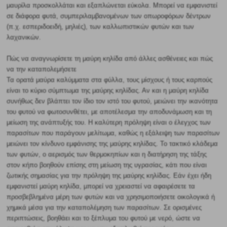
μαυρίλα προσκολλάται και εξαπλώνεται εύκολα. Μπορεί να εμφανιστεί
σε διάφορα φυτά, συμπεριλαμβανομένων των οπωροφόρων δέντρων
(π.χ. εσπεριδοειδή, μηλιές), των καλλωπιστικών φυτών και των
λαχανικών.
Πώς να αναγνωρίσετε τη μαύρη κηλίδα από άλλες ασθένειες και πώς
να την καταπολεμήσετε
Τα ορατά μαύρα καλύμματα στα φύλλα, τους μίσχους ή τους καρπούς
είναι το κύριο σύμπτωμα της μαύρης κηλίδας. Αν και η μαύρη κηλίδα
συνήθως δεν βλάπτει τον ίδιο τον ιστό του φυτού, μειώνει την ικανότητα
του φυτού να φωτοσυνθέτει, με αποτέλεσμα την αποδυνάμωση και τη
μείωση της ανάπτυξής του. Η καλύτερη πρόληψη είναι ο έλεγχος των
παρασίτων που παράγουν μελίτωμα, καθώς η εξάλειψη των παρασίτων
μειώνει τον κίνδυνο εμφάνισης της μαύρης κηλίδας. Το τακτικό κλάδεμα
των φυτών, ο αερισμός των θερμοκηπίων και η διατήρηση της τάξης
στον κήπο βοηθούν επίσης στη μείωση της υγρασίας, κάτι που είναι
ζωτικής σημασίας για την πρόληψη της μαύρης κηλίδας. Εάν έχει ήδη
εμφανιστεί μαύρη κηλίδα, μπορεί να χρειαστεί να αφαιρέσετε τα
προσβεβλημένα μέρη των φυτών και να χρησιμοποιήσετε οικολογικά ή
χημικά μέσα για την καταπολέμηση των παρασίτων. Σε ορισμένες
περιπτώσεις, βοηθάει και το ξέπλυμα του φυτού με νερό, ώστε να