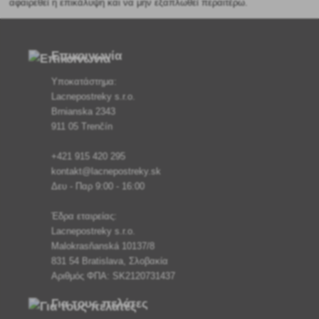
αφαιρεθεί η επικάλυψη και να μην εξαπλωθεί περαιτέρω.
Επικοινωνία
Υποκατάστημα:
Lacnepostreky s.r.o.
Brnianska 2343
911 05 Trenčín
+421 915 420 295
kontakt@lacnepostreky.sk
Δευ - Παρ 9:00 - 16:00
Έδρα εταιρείας:
Lacnepostreky s.r.o.
Malokrasňanská 10137/8
831 54 Bratislava, Σλοβακία
Αριθμός ΦΠΑ: SK2120731437
Για τους πελάτες