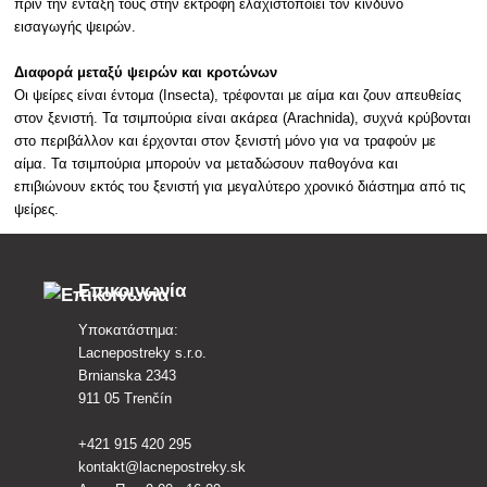
πριν την ένταξή τους στην εκτροφή ελαχιστοποιεί τον κίνδυνο
εισαγωγής ψειρών.
Διαφορά μεταξύ ψειρών και κροτώνων
Οι ψείρες είναι έντομα (Insecta), τρέφονται με αίμα και ζουν απευθείας
στον ξενιστή. Τα τσιμπούρια είναι ακάρεα (Arachnida), συχνά κρύβονται
στο περιβάλλον και έρχονται στον ξενιστή μόνο για να τραφούν με
αίμα. Τα τσιμπούρια μπορούν να μεταδώσουν παθογόνα και
επιβιώνουν εκτός του ξενιστή για μεγαλύτερο χρονικό διάστημα από τις
ψείρες.
Επικοινωνία
Υποκατάστημα:
Lacnepostreky s.r.o.
Brnianska 2343
911 05 Trenčín
+421 915 420 295
kontakt@lacnepostreky.sk