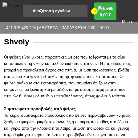
0
0
,00 €
Menu
+421 915 420 295 | ΔΕΥΤΈΡΑ - ΠΑΡΑΣΚΕΥΉ 9:00 - 16:00
Shvoly
Οι ψείρες είναι μικρές, παρασιτικές ψείρες που τρέφονται με το αίμα
κοτόπουλων, ορνίθων και άλλων οικόσιτων πτηνών. Η παρουσία τους
μπορεί να προκαλέσει άγχος στα πτηνά, μείωση της ωοτοκίας, βλάβη
στα φτερά και γενική εξασθένιση της φυσικής τους κατάστασης. Οι
ψείρες ανήκουν στα εκτοπαράσιτα, που σημαίνει ότι ζουν στην
επιφάνεια του ξενιστή και μεταδίδονται με άμεση επαφή μεταξύ των
πτηνών ή μέσω μολυσμένου περιβάλλοντος, όπως φωλιά ή ταΐστρα.
Συμπτώματα προσβολής από ψείρες
Τα κύρια συμπτώματα προσβολής από ψείρες περιλαμβάνουν κνησμό,
ξερίζωμα φτερών, μικρές κοκκινωπές ή σκούρες κουκκίδες στο δέρμα
και γύρω από την κλοάκα ή το λαιμό, μείωση της ωοτοκίας και γενική
απροθυμία για κίνηση. Τα έντονα προσβεβλημένα πτηνά μπορεί να