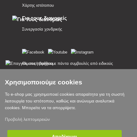
Χάρτης ιστότοπου
Για τους διανομείς
Συνεργασία χονδρικής
Θα σας παρέχουμε πάντα συμβουλές από ειδικούς
Τα παράπονα διεκπεραιώνονται εντός 24 ωρών
Χρησιμοποιούμε cookies
85% των εμπορευμάτων σε απόθεμα
Το e-shop μας χρησιμοποιεί cookies απαραίτητα για τη σωστή
λειτουργία του ιστότοπου, καθώς και ανώνυμα αναλυτικά
Παράδοση εντός 24 ωρών από Δευτέρα έως Παρασκευή
cookies. Μπορείτε να τα απορρίψετε.
Προβολή λεπτομερειών
Αποδέχομαι