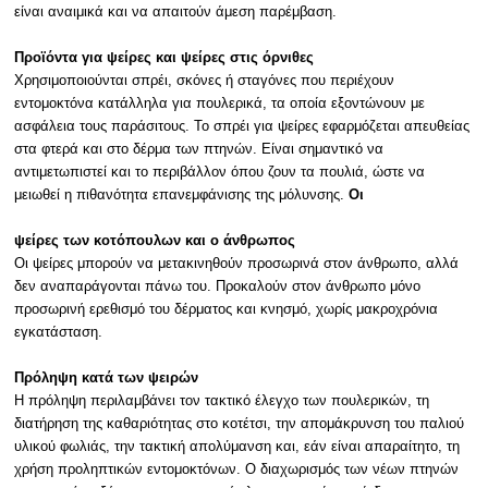
είναι αναιμικά και να απαιτούν άμεση παρέμβαση.
Προϊόντα για ψείρες και ψείρες στις όρνιθες
Χρησιμοποιούνται σπρέι, σκόνες ή σταγόνες που περιέχουν
εντομοκτόνα κατάλληλα για πουλερικά, τα οποία εξοντώνουν με
ασφάλεια τους παράσιτους. Το σπρέι για ψείρες εφαρμόζεται απευθείας
στα φτερά και στο δέρμα των πτηνών. Είναι σημαντικό να
αντιμετωπιστεί και το περιβάλλον όπου ζουν τα πουλιά, ώστε να
μειωθεί η πιθανότητα επανεμφάνισης της μόλυνσης.
Οι
ψείρες των κοτόπουλων και ο άνθρωπος
Οι ψείρες μπορούν να μετακινηθούν προσωρινά στον άνθρωπο, αλλά
δεν αναπαράγονται πάνω του. Προκαλούν στον άνθρωπο μόνο
προσωρινή ερεθισμό του δέρματος και κνησμό, χωρίς μακροχρόνια
εγκατάσταση.
Πρόληψη κατά των ψειρών
Η πρόληψη περιλαμβάνει τον τακτικό έλεγχο των πουλερικών, τη
διατήρηση της καθαριότητας στο κοτέτσι, την απομάκρυνση του παλιού
υλικού φωλιάς, την τακτική απολύμανση και, εάν είναι απαραίτητο, τη
χρήση προληπτικών εντομοκτόνων. Ο διαχωρισμός των νέων πτηνών