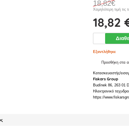
18
,82€
Χαμηλότερη τιμή τις τ
18
,82 
Διαθ
Εξαντλήθηκε
Προσθήκη στα 
Κατασκευαστής/εισα
Fiskars Group
Budínek 86, 263 01 D
Ηλεκτρονικό ταχυδρο
https://www.fiskarsg
ος