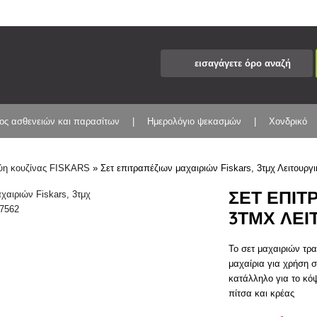
ος ασθενειών και παρασίτων
Ημερολόγιο ψεκασμών
Χονδρικό
ύη κουζίνας FISKARS
»
Σετ επιτραπέζιων μαχαιριών Fiskars, 3τμχ Λειτουρ
ΣΕΤ ΕΠΙΤ
3ΤΜΧ ΛΕΙ
Το σετ μαχαιριών τρ
μαχαίρια για χρήση σ
κατάλληλο για το κό
πίτσα και κρέας