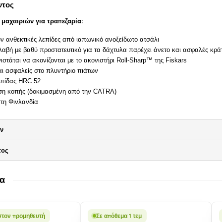
ντος
 μαχαιριών για τραπεζαρία:
ν ανθεκτικές λεπίδες από ιαπωνικό ανοξείδωτο ατσάλι
λαβή με βαθύ προστατευτικό για τα δάχτυλα παρέχει άνετο και ασφαλές κρ
ιστάται να ακονίζονται με το ακονιστήρι Roll-Sharp™ της Fiskars
ναι ασφαλείς στο πλυντήριο πιάτων
επίδας HRC 52
η κοπής (δοκιμασμένη από την CATRA)
τη Φινλανδία
ων
τος
τα
στον προμηθευτή
Σε απόθεμα 1 τεμ