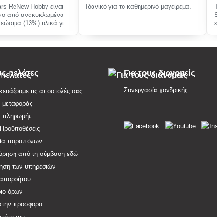
kars ReNew Hobby είναι
Ιδανικό για το καθημερινό μαγείρεμα.
νο από ανακυκλωμένα
νεώσιμα (13%) υλικά για
νεση
υς πελάτες
Για τους διανομείς
Συνεργασία χονδρικής
ευάζουμε τις αποστολές σας
ς μεταφοράς
ς πληρωμής
 Προϋποθέσεις
σία παραπόνων
ρηση από τη σύμβαση εδώ
ηση των υπηρεσιών
 απορρήτου
ιο όρων
στην προσφορά
στότοπου