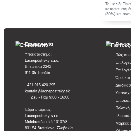
Το ψαλίδι Fis
κατασκευασμέ
(80%) και ανα
απαράμιλλη ά
Επικοινωνία
Για το
Υποκατάστημα:
Πώς συσκ
Lacnepostreky s.r.o.
Επιλογέ
Brnianska 2343
Επιλογέ
911 05 Trenčín
Όροι και
+421 915 420 295
Διαδικα
kontakt@lacnepostreky.sk
Υπαναχώ
Δευ - Παρ 9:00 - 16:00
Επισκόπ
Πολιτική
Έδρα εταιρείας:
Lacnepostreky s.r.o.
Γλωσσάρ
Malokrasňanská 10137/8
Μάρκες 
831 54 Bratislava, Σλοβακία
Χάρτης ι