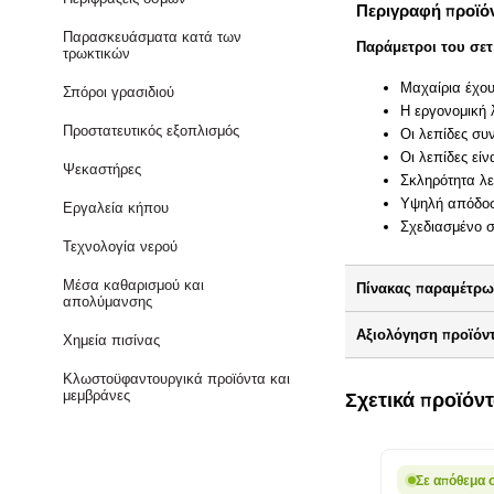
Περιγραφή προϊό
Παρασκευάσματα κατά των
Παράμετροι του σετ
τρωκτικών
Μαχαίρια έχου
Σπόροι γρασιδιού
Η εργονομική 
Προστατευτικός εξοπλισμός
Οι λεπίδες συν
Οι λεπίδες εί
Ψεκαστήρες
Σκληρότητα λ
Υψηλή απόδοσ
Εργαλεία κήπου
Σχεδιασμένο σ
Τεχνολογία νερού
Μέσα καθαρισμού και
Πίνακας παραμέτρ
απολύμανσης
Αξιολόγηση προϊόν
Χημεία πισίνας
Κλωστοϋφαντουργικά προϊόντα και
Σχετικά προϊόν
μεμβράνες
Σε απόθεμα 