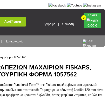
Καλάθι
0
Αναζήτηση
Εγγραφή
Σύνδεση
0
,00 €
GR
Επικοινωνία
γική φόρμα 1057562
ΡΑΠΈΖΙΩΝ ΜΑΧΑΙΡΙΏΝ FISKARS,
ΤΟΥΡΓΙΚΉ ΦΌΡΜΑ 1057562
απεζαρίας Functional Form™ της Fiskars περιλαμβάνει τρία πριονωτά
την κουζίνα και στο τραπέζι Το μαχαίρι με οδοντωτή λεπίδα 120 mm είναι
ψιμο τροφίμων με κρούστα ή φλούδα, όπως ψωμί και ντομάτες, καθώς και