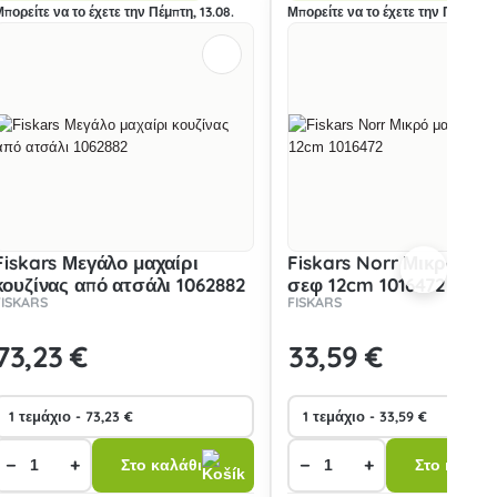
Μπορείτε να το έχετε την Πέμπτη, 13.08.
Μπορείτε να το έχετε την Πέμπτη, 
Fiskars Μεγάλο μαχαίρι
Fiskars Norr Μικρό μαχ
κουζίνας από ατσάλι 1062882
σεφ 12cm 1016472
FISKARS
FISKARS
73
,23 €
33
,59 €
−
+
−
+
Στο καλάθι
Στο καλάθι