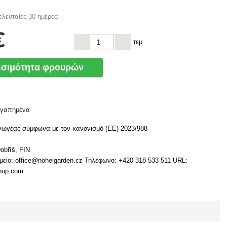
ελευταίες 30 ημέρες:
€
τεμ
εσιμότητα φρουρών
αγαπημένα
γωγέας σύμφωνα με τον κανονισμό (ΕΕ) 2023/988
obříš, FIN
μείο: office@nohelgarden.cz Τηλέφωνο: +420 318 533 511 URL:
roup.com