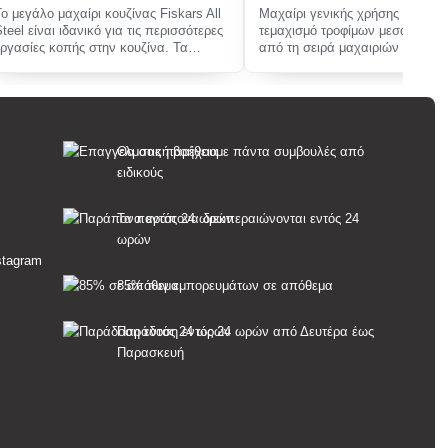
Το μεγάλο μαχαίρι κουζίνας Fiskars All
Μαχαίρι γενικής χρήσης για τον
Steel είναι ιδανικό για τις περισσότερες
τεμαχισμό τροφίμων μεσαίου με
εργασίες κοπής στην κουζίνα. Τα
από τη σειρά μαχαιριών premiu
ατσά�
Θα σας παρέχουμε πάντα συμβουλές από
ειδικούς
Τα παράπονα διεκπεραιώνονται εντός 24
ωρών
85% των εμπορευμάτων σε απόθεμα
Παράδοση εντός 24 ωρών από Δευτέρα έως
Παρασκευή