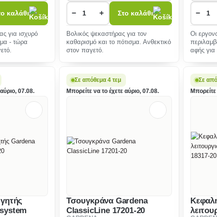
−
+
−
το καλάθι
Στο καλάθι
ας για ισχυρό
Βολικός ψεκαστήρας για τον
Οι εργον
σμα - τώρα
καθαρισμό και το πότισμα. Ανθεκτικό
περιλαμβ
ετό.
στον παγετό.
αφής για
χειρισμ�
Σε απόθεμα 4 τεμ
Σε απ
αύριο, 07.08.
Μπορείτε να το έχετε αύριο, 07.08.
Μπορείτε 
ργητής
Τσουγκράνα Gardena
Κεφαλ
isystem
ClassicLine 17201-20
λειτου