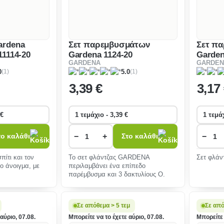
ardena
Σετ παρεμβυσμάτων
Σετ π
11114-20
Gardena 1124-20
Garden
GARDENA
GARDEN
(1)
(1)
0
5.0
3
,39 €
3
,17
−
+
−
το καλάθι
Στο καλάθι
πίτι και τον
Το σετ φλάντζας GARDENA
Σετ φλάν
ο άνοιγμα, με
περιλαμβάνει ένα επίπεδο
παρέμβυσμα και 3 δακτυλίους Ο.
Σε απόθεμα > 5 τεμ
Σε απ
αύριο, 07.08.
Μπορείτε να το έχετε αύριο, 07.08.
Μπορείτε 