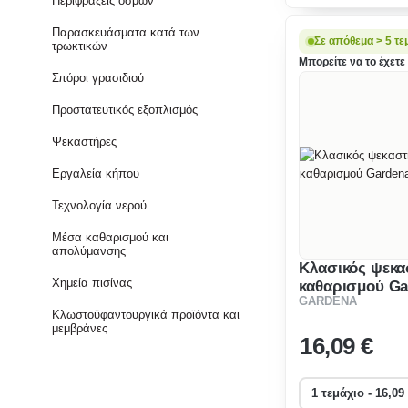
Περιφράξεις οσμών
εμποδίζει την πα
Παρασκευάσματα κατά των
Σε απόθεμα > 5 τε
τρωκτικών
Μπορείτε να το έχετε 
Σπόροι γρασιδιού
Προστατευτικός εξοπλισμός
Ψεκαστήρες
Εργαλεία κήπου
Τεχνολογία νερού
Μέσα καθαρισμού και
απολύμανσης
Κλασικός ψεκ
Χημεία πισίνας
καθαρισμού Ga
GARDENA
18301-20
Κλωστοϋφαντουργικά προϊόντα και
μεμβράνες
16
,09 €