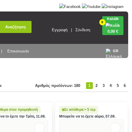
Καλάθι
0
Αναζήτηση
Εγγραφή
Σύνδεση
0
,00 €
Επικοινωνία
GR
α
Αριθμός προϊόντων: 180
1
2
3
4
5
6
όθεμα στον προμηθευτή
Σε απόθεμα > 5 τεμ
να το έχετε την Τρίτη, 11.08.
Μπορείτε να το έχετε αύριο, 07.08.