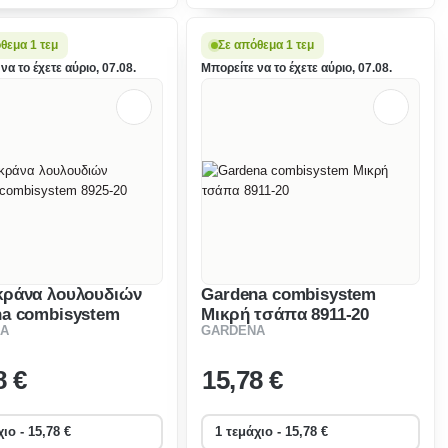
ι την πα
θεμα 1 τεμ
Σε απόθεμα 1 τεμ
να το έχετε αύριο, 07.08.
Μπορείτε να το έχετε αύριο, 07.08.
κράνα λουλουδιών
Gardena combisystem
na combisystem
Μικρή τσάπα 8911-20
A
GARDENA
0
8 €
15
,78 €