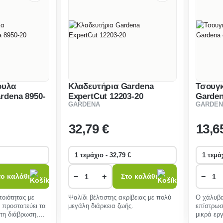
ουλα
Κλαδευτήρια Gardena
Τσουγ
rdena 8950-
ExpertCut 12203-20
Garde
GARDENA
GARDEN
8919-2
32
,79 €
13
,6
−
+
−
το καλάθι
Στο καλάθι
οιότητας με
Ψαλίδι βέλτιστης ακρίβειας με πολύ
Ο χάλυβα
 προστατεύει τα
μεγάλη διάρκεια ζωής.
επίστρωσ
 τη διάβρωση,
μικρά ερ