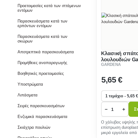
Προετοιμασίες κατά των ιπτάμενων
εντόμων
Παρασκευάσματα κατά των
ερπόντων εντόμων
Παρασκευάσματα κατά των
σκώρων
Αποτρεπτικά παρασκευάσματα
Κλασική σπάτ
λουλουδιών Ga
Προμήθειες αναπαραγωγής
GARDENA
20
Βοηθητικές προετοιμασίες
5
,65 €
Υποστρώματα
Λιπάσματα
Σειρές παρασκευασμάτων
−
+
Σ
Ενζυμικά παρασκευάσματα
Ο χάλυβας υψηλής π
Σκιάχτρα πουλιών
επίστρωση duroplast
μικρά εργαλεία από