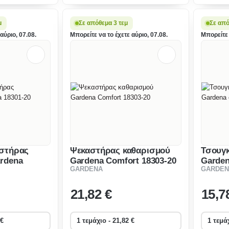
εμποδίζε
μ
Σε απόθεμα 3 τεμ
Σε από
αύριο, 07.08.
Μπορείτε να το έχετε αύριο, 07.08.
Μπορείτε 
αστήρας
Ψεκαστήρας καθαρισμού
Τσουγ
rdena
Gardena Comfort 18303-20
Garde
GARDENA
GARDEN
8925-2
21
,82 €
15
,7