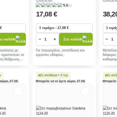
GARDENA
GARDEN
Premiu
(1)
5.0
17
,08 €
38
,2
−
+
−
το καλάθι
Στο καλάθι
οιότητας με
Για τσουγκράνα, ισοπέδωση και
Μεταλλικ
 προστατεύει τα
εργασίες εδάφους.
διάφορες
 τη διάβρωση,
καθαρισμ
ψεκασμού
μ
Σε απόθεμα > 5 τεμ
Σε από
αύριο, 07.08.
Μπορείτε να το έχετε αύριο, 07.08.
Μπορείτε 