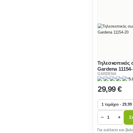
Τηλεσκοπικός
Gardena 11154-
GARDENA
5.
29
,99 €
−
+
Σ
Για ευέλικτο και βολ