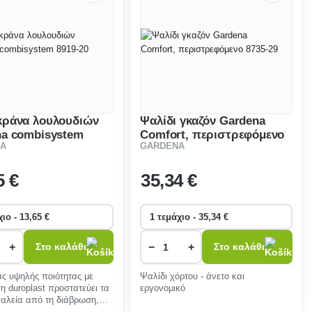
κράνα λουλουδιών
Ψαλίδι γκαζόν Gardena
na combisystem
Comfort, περιστρεφόμενο
A
GARDENA
0
8735-29
5 €
35
,34 €
+
−
+
Στο καλάθι
Στο καλάθι
ς υψηλής ποιότητας με
Ψαλίδι χόρτου - άνετο και
η duroplast προστατεύει τα
εργονομικό
γαλεία από τη διάβρωση,