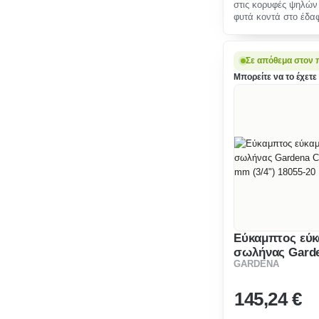
στις κορυφές ψηλών
φυτά κοντά στο έδα
Σε απόθεμα στον 
Μπορείτε να το έχετε 
Εύκαμπτος εύ
σωλήνας Gard
GARDENA
19 mm (3/4") 1
145
,24 €