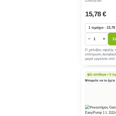
GARDENA
8921-20
15
,78 €
−
+
Σ
Ο χάλυβας υψηλής π
επίστρωση duroplast
μικρά εργαλεία από
εμποδίζει την πα
Σε απόθεμα > 5 τε
Μπορείτε να το έχετε 