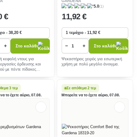
A
GARDENA
m 18317-20
(1)
5.0
0 €
11
,92 €
+
−
+
Στο καλάθι
Στο καλάθι
ή κεφαλή ντους για
Ψεκαστήρας χειρός για εσωτερική
 εργασίες άρδευσης και
χρήση με πολύ μεγάλο άνοιγμα.
ού με πέντε πίδακες
. Ανθεκτικό σ�
θεμα 3 τεμ
Σε απόθεμα 2 τεμ
να το έχετε αύριο, 07.08.
Μπορείτε να το έχετε αύριο, 07.08.