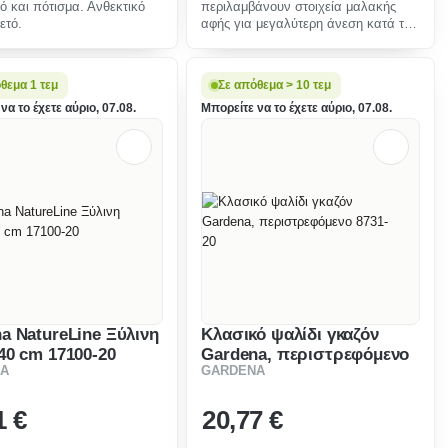
ό και πότισμα. Ανθεκτικό
περιλαμβάνουν στοιχεία μαλακής
ετό.
αφής για μεγαλύτερη άνεση κατά το
χειρισμ�
θεμα 1 τεμ
Σε απόθεμα > 10 τεμ
να το έχετε αύριο, 07.08.
Μπορείτε να το έχετε αύριο, 07.08.
a NatureLine Ξύλινη
Κλασικό ψαλίδι γκαζόν
40 cm 17100-20
Gardena, περιστρεφόμενο
A
GARDENA
8731-20
1 €
20
,77 €