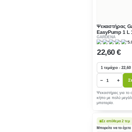
Ψεκαστήρας G
EasyPump 1 L 
GARDENA
5.
22
,60 €
−
+
Σ
Ψεκαστήρας για το σ
κήπο με πολύ μεγάλ
μπαταρία.
Σε απόθεμα 2 τεμ
Μπορείτε να το έχετε 