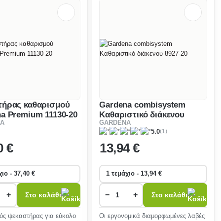
τήρας καθαρισμού
Gardena combisystem
a Premium 11130-20
Καθαριστικό διάκενου
A
GARDENA
8927-20
(1)
5.0
0 €
13
,94 €
+
−
+
Στο καλάθι
Στο καλάθι
ός ψεκαστήρας για εύκολο
Οι εργονομικά διαμορφωμένες λαβές