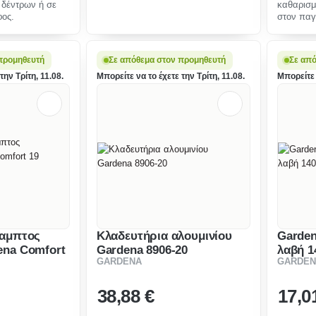
 δέντρων ή σε
καθαρισμ
φος.
στον παγ
προμηθευτή
Σε απόθεμα στον προμηθευτή
Σε από
την Τρίτη, 11.08.
Μπορείτε να το έχετε την Τρίτη, 11.08.
Μπορείτε 
καμπτος
Κλαδευτήρια αλουμινίου
Garden
ena Comfort
Gardena 8906-20
λαβή 1
GARDENA
GARDEN
8055-20
38
,88 €
17
,0