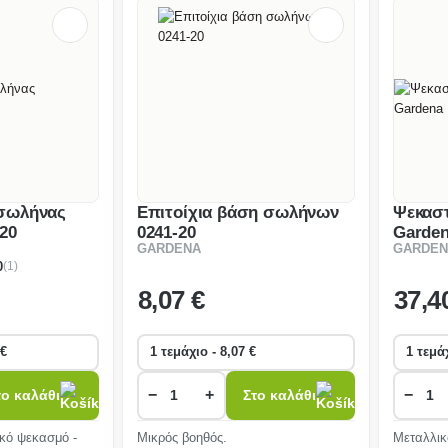
 σωλήνας
Επιτοίχια βάση σωλήνων
Ψεκασ
20
0241-20
Garden
GARDENA
GARDEN
(1)
0
8
,07 €
37
,4
−
+
−
το καλάθι
Στο καλάθι
ικό ψεκασμό -
Μικρός βοηθός.
Μεταλλικ