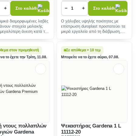
+
−
+
Στο καλάθι
Στο καλάθι
ομικά διαμορφωμένες λαβές
Ο χάλυβας υψηλής ποιότητας με
άνουν στοιχεία μαλακής
επίστρωση duroplast προστατεύει τα
 μεγαλύτερη άνεση κατά το
μικρά εργαλεία από τη διάβρωση,
εμποδίζει την πα
όθεμα στον προμηθευτή
Σε απόθεμα > 10 τεμ
να το έχετε την Τρίτη, 11.08.
Μπορείτε να το έχετε αύριο, 07.08.
ή ντους πολλαπλών
Ψεκαστήρας Gardena 1 L
ργιών Gardena
11112-20