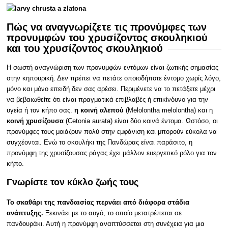
Πώς να αναγνωρίζετε τις προνύμφες των
προνυμφών του χρυσίζοντος σκουληκιού
και του χρυσίζοντος σκουληκιού
Η σωστή αναγνώριση των προνυμφών εντόμων είναι ζωτικής σημασίας
στην κηπουρική. Δεν πρέπει να πετάτε οποιοδήποτε έντομο χωρίς λόγο,
μόνο και μόνο επειδή δεν σας αρέσει. Περιμένετε να το πετάξετε μέχρι
να βεβαιωθείτε ότι είναι πραγματικά επιβλαβές ή επικίνδυνο για την
υγεία ή τον κήπο σας.
η κοινή αλεπού
(Melolontha melolontha) και η
κοινή χρυσίζουσα
(Cetonia aurata) είναι δύο κοινά έντομα. Ωστόσο, οι
προνύμφες τους μοιάζουν πολύ στην εμφάνιση και μπορούν εύκολα να
συγχέονται. Ενώ το σκουλήκι της Πανδώρας είναι παράσιτο, η
προνύμφη της χρυσίζουσας ράγας έχει μάλλον ευεργετικό ρόλο για τον
κήπο.
Γνωρίστε τον κύκλο ζωής τους
Το σκαθάρι της πανδαισίας περνάει από διάφορα στάδια
ανάπτυξης.
Ξεκινάει με το αυγό, το οποίο μετατρέπεται σε
πανδουράκι. Αυτή η προνύμφη αναπτύσσεται στη συνέχεια για μια