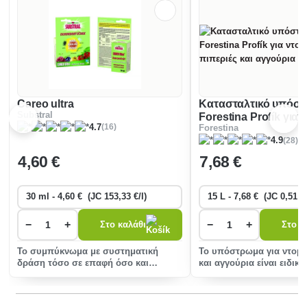
Careo ultra
Κατασταλτικό υπόσ
Substral
Forestina Profík για 
(16)
4.7
Forestina
πιπεριές και αγγούρι
(28)
4.9
4
,60 €
7
,68 €
−
+
−
+
Στο καλάθι
Στο κ
Το συμπύκνωμα με συστηματική
Το υπόστρωμα για ντομά
δράση τόσο σε επαφή όσο και
και αγγούρια είναι ειδικ
μακροπρόθεσμα δρα τόσο στις
για την καλλιέργεια αυτ
προνύμφες όσο και στα εν