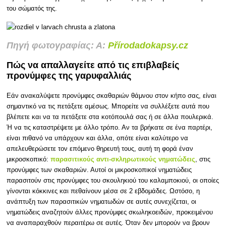
του σώματός της.
Πηγή φωτογραφίας: Α:
Přírodadokapsy.cz
Πώς να απαλλαγείτε από τις επιβλαβείς
προνύμφες της γαρυφαλλιάς
Εάν ανακαλύψετε προνύμφες σκαθαριών θάμνου στον κήπο σας, είναι
σημαντικό να τις πετάξετε αμέσως. Μπορείτε να συλλέξετε αυτά που
βλέπετε και να τα πετάξετε στα κοτόπουλά σας ή σε άλλα πουλερικά.
Ή να τις καταστρέψετε με άλλο τρόπο. Αν τα βρήκατε σε ένα παρτέρι,
είναι πιθανό να υπάρχουν και άλλα, οπότε είναι καλύτερο να
απελευθερώσετε τον επόμενο θηρευτή τους, αυτή τη φορά έναν
μικροσκοπικό:
παρασιτικούς αντι-σκληρωτικούς νηματώδεις
, στις
προνύμφες των σκαθαριών. Αυτοί οι μικροσκοπικοί νηματώδεις
παρασιτούν στις προνύμφες του σκουληκιού του καλαμποκιού, οι οποίες
γίνονται κόκκινες και πεθαίνουν μέσα σε 2 εβδομάδες. Ωστόσο, η
ανάπτυξη των παρασιτικών νηματωδών σε αυτές συνεχίζεται, οι
νηματώδεις αναζητούν άλλες προνύμφες σκωληκοειδών, προκειμένου
να αναπαραχθούν περαιτέρω σε αυτές. Όταν δεν μπορούν να βρουν