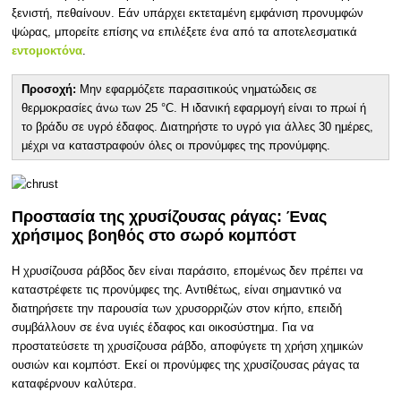
ξενιστή, πεθαίνουν. Εάν υπάρχει εκτεταμένη εμφάνιση προνυμφών
ψώρας, μπορείτε επίσης να επιλέξετε ένα από τα αποτελεσματικά
εντομοκτόνα
.
Προσοχή:
Μην εφαρμόζετε παρασιτικούς νηματώδεις σε
θερμοκρασίες άνω των 25 °C. Η ιδανική εφαρμογή είναι το πρωί ή
το βράδυ σε υγρό έδαφος. Διατηρήστε το υγρό για άλλες 30 ημέρες,
μέχρι να καταστραφούν όλες οι προνύμφες της προνύμφης.
Προστασία της χρυσίζουσας ράγας: Ένας
χρήσιμος βοηθός στο σωρό κομπόστ
Η χρυσίζουσα ράβδος δεν είναι παράσιτο, επομένως δεν πρέπει να
καταστρέφετε τις προνύμφες της. Αντιθέτως, είναι σημαντικό να
διατηρήσετε την παρουσία των χρυσορριζών στον κήπο, επειδή
συμβάλλουν σε ένα υγιές έδαφος και οικοσύστημα. Για να
προστατεύσετε τη χρυσίζουσα ράβδο, αποφύγετε τη χρήση χημικών
ουσιών και κομπόστ. Εκεί οι προνύμφες της χρυσίζουσας ράγας τα
καταφέρνουν καλύτερα.