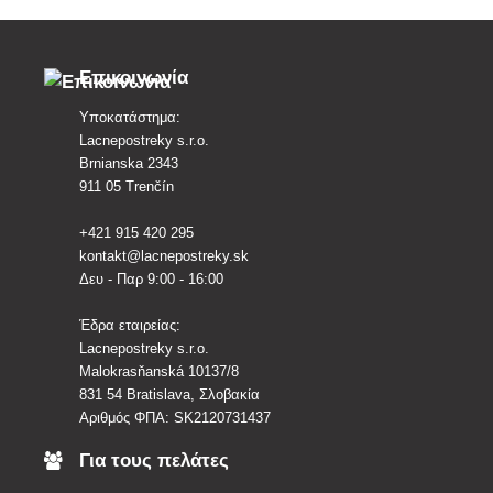
Επικοινωνία
Υποκατάστημα:
Lacnepostreky s.r.o.
Brnianska 2343
911 05 Trenčín
+421 915 420 295
kontakt@lacnepostreky.sk
Δευ - Παρ 9:00 - 16:00
Έδρα εταιρείας:
Lacnepostreky s.r.o.
Malokrasňanská 10137/8
831 54 Bratislava, Σλοβακία
Αριθμός ΦΠΑ: SK2120731437
Για τους πελάτες