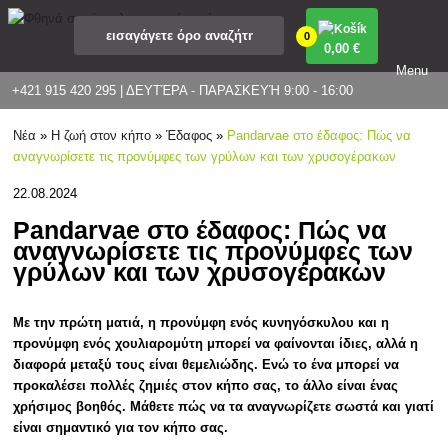
0
0
,00 €
Menu
+421 915 420 295 | ΔΕΥΤΈΡΑ - ΠΑΡΑΣΚΕΥΉ 9:00 - 16:00
Νέα
»
Η ζωή στον κήπο
»
Έδαφος
»
Pandarvae στο έδαφος: Πώς να
αναγνωρίσετε τις προνύμφες των γρύλων και των χρυσογέρακων
22.08.2024
Pandarvae στο έδαφος: Πώς να
αναγνωρίσετε τις προνύμφες των
γρύλων και των χρυσογέρακων
Με την πρώτη ματιά, η προνύμφη ενός κυνηγόσκυλου και η
προνύμφη ενός χουλιαρομύτη μπορεί να φαίνονται ίδιες, αλλά η
διαφορά μεταξύ τους είναι θεμελιώδης. Ενώ το ένα μπορεί να
προκαλέσει πολλές ζημιές στον κήπο σας, το άλλο είναι ένας
χρήσιμος βοηθός. Μάθετε πώς να τα αναγνωρίζετε σωστά και γιατί
είναι σημαντικό για τον κήπο σας.