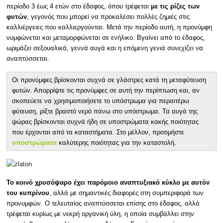
περίοδο 3 έως 4 ετών στο έδαφος, όπου τρέφεται
με τις ρίζες των
φυτών
, γεγονός που μπορεί να προκαλέσει πολλές ζημιές στις
καλλιέργειες που καλλιεργούνται. Μετά την περίοδο αυτή, η προνύμφη
νυμφώνεται και μεταμορφώνεται σε ενήλικο. Βγαίνει από το έδαφος,
ωριμάζει σεξουαλικά, γεννά αυγά και η επόμενη γενιά συνεχίζει να
αναπτύσσεται.
Οι προνύμφες βρίσκονται συχνά σε γλάστρες κατά τη μεταφύτευση
φυτών. Απορρίψτε τις προνύμφες σε αυτή την περίπτωση και, αν
σκοπεύετε να χρησιμοποιήσετε το υπόστρωμα για περαιτέρω
φύτευση, ρίξτε βραστό νερό πάνω στο υπόστρωμα. Τα αυγά της
ψώρας βρίσκονται συχνά ήδη σε υποστρώματα κακής ποιότητας
που έρχονται από τα καταστήματα. Στο μέλλον, προτιμήστε
υποστρώματα
καλύτερης ποιότητας για την καταστολή.
Το κοινό χρυσόψαρο έχει παρόμοιο αναπτυξιακό κύκλο με αυτόν
του κυπρίνου
, αλλά με σημαντικές διαφορές στη συμπεριφορά των
προνυμφών. Ο τελευταίος αναπτύσσεται επίσης στο έδαφος, αλλά
τρέφεται κυρίως με νεκρή οργανική ύλη, η οποία συμβάλλει στην