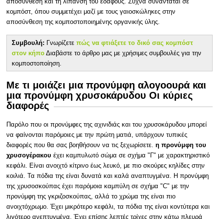
αποσύνθεση και τη λίπανση του εδάφους. Συχνά συναντάται σε
κομπόστ, όπου συμμετέχει μαζί με τους γαιοσκώληκες στην
αποσύνθεση της κομποστοποιημένης οργανικής ύλης.
Συμβουλή:
Γνωρίζετε
πώς να φτιάξετε το δικό σας κομπόστ
στον κήπο
Διαβάστε το άρθρο μας με χρήσιμες συμβουλές για την
κομποστοποίηση.
Με τι μοιάζει μια προνύμφη αλογοουρά και
μια προνύμφη χρυσοκάρυδου Οι κύριες
διαφορές
Παρόλο που οι προνύμφες της αχινιδιάς και του χρυσοκάρυδου μπορεί
να φαίνονται παρόμοιες με την πρώτη ματιά, υπάρχουν τυπικές
διαφορές που θα σας βοηθήσουν να τις ξεχωρίσετε.
η προνύμφη του
χρυσογέρακου
έχει καμπυλωτό σώμα σε σχήμα "Γ" με χαρακτηριστικό
κεφάλι. Είναι ανοιχτό κίτρινο έως λευκό, με πιο σκούρες κηλίδες στην
κοιλιά. Τα πόδια της είναι δυνατά και καλά αναπτυγμένα. Η προνύμφη
της χρυσοσκούπας έχει παρόμοια καμπύλη σε σχήμα "C" με την
προνύμφη της γκριζοσκούπας, αλλά το χρώμα της είναι πιο
ανοιχτόχρωμο. Έχει μικρότερο κεφάλι, τα πόδια της είναι κοντύτερα και
λιγότερο ανεπτυγμένα. Έχει επίσης λεπτές τρίχες στην κάτω πλευρά