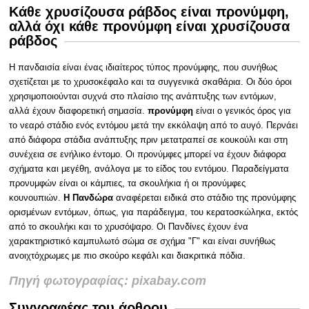
Κάθε χρυσίζουσα ράβδος είναι προνύμφη,
αλλά όχι κάθε προνύμφη είναι χρυσίζουσα
ράβδος
Η πανδαισία είναι ένας ιδιαίτερος τύπος προνύμφης, που συνήθως
σχετίζεται με το χρυσοκέφαλο και τα συγγενικά σκαθάρια. Οι δύο όροι
χρησιμοποιούνται συχνά στο πλαίσιο της ανάπτυξης των εντόμων,
αλλά έχουν διαφορετική σημασία.
προνύμφη
είναι ο γενικός όρος για
το νεαρό στάδιο ενός εντόμου μετά την εκκόλαψη από το αυγό. Περνάει
από διάφορα στάδια ανάπτυξης πριν μετατραπεί σε κουκούλι και στη
συνέχεια σε ενήλικο έντομο. Οι προνύμφες μπορεί να έχουν διάφορα
σχήματα και μεγέθη, ανάλογα με το είδος του εντόμου. Παραδείγματα
προνυμφών είναι οι κάμπιες, τα σκουλήκια ή οι προνύμφες
κουνουπιών.
Η Πανδώρα
αναφέρεται ειδικά στο στάδιο της προνύμφης
ορισμένων εντόμων, όπως, για παράδειγμα, του κερατοσκώληκα, εκτός
από το σκουλήκι και το χρυσόψαρο. Οι Πανδίνες έχουν ένα
χαρακτηριστικό καμπυλωτό σώμα σε σχήμα "Γ" και είναι συνήθως
ανοιχτόχρωμες με πιο σκούρο κεφάλι και διακριτικά πόδια.
Πηγή φωτογραφίας: pixabay.com
Συγγραφέας του άρθρου