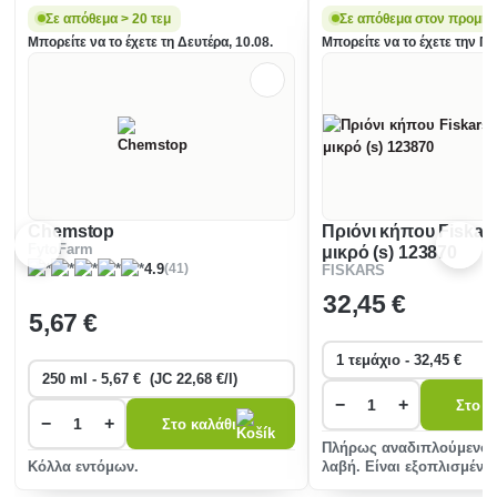
Σε απόθεμα > 20 τεμ
Σε απόθεμα στον προμηθ
Μπορείτε να το έχετε τη Δευτέρα, 10.08.
Μπορείτε να το έχετε την Πέ
Chemstop
Πριόνι κήπου Fiskar
FytoFarm
μικρό (s) 123870
(41)
4.9
FISKARS
32
,45 €
5
,67 €
−
+
Στο κ
−
+
Στο καλάθι
Πλήρως αναδιπλούμενο 
Κόλλα εντόμων.
λαβή. Είναι εξοπλισμένο
εύχρηστο καραμπίνερ. Τ