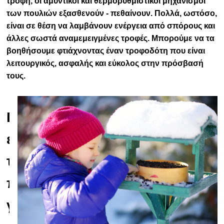
τροφή, οι αμυντικοί και θερμορυθμιστικοί μηχανισμοί
των πουλιών εξασθενούν - πεθαίνουν. Πολλά, ωστόσο,
είναι σε θέση να λαμβάνουν ενέργεια από σπόρους και
άλλες σωστά αναμεμειγμένες τροφές. Μπορούμε να τα
βοηθήσουμε φτιάχνοντας έναν τροφοδότη που είναι
λειτουργικός, ασφαλής και εύκολος στην πρόσβασή
τους.
Ποια
είδη
ταΐστρων
πουλιών
γνωρίζουμε