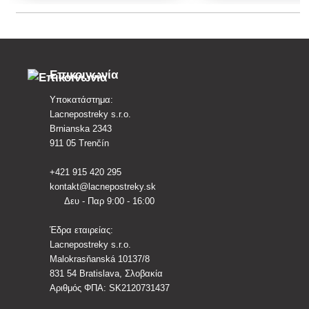
κρατιέται εύκο
Επικοινωνία
Υποκατάστημα:
Lacnepostreky s.r.o.
Brnianska 2343
911 05 Trenčín
+421 915 420 295
kontakt@lacnepostreky.sk
Δευ - Παρ 9:00 - 16:00
Έδρα εταιρείας:
Lacnepostreky s.r.o.
Malokrasňanská 10137/8
831 54 Bratislava, Σλοβακία
Αριθμός ΦΠΑ: SK2120731437