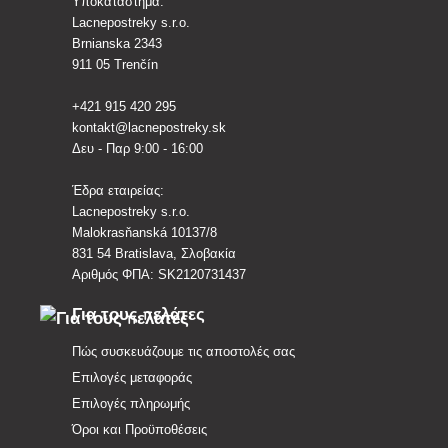
Υποκατάστημα:
Lacnepostreky s.r.o.
Brnianska 2343
911 05 Trenčín
+421 915 420 295
kontakt@lacnepostreky.sk
Δευ - Παρ 9:00 - 16:00
Έδρα εταιρείας:
Lacnepostreky s.r.o.
Malokrasňanská 10137/8
831 54 Bratislava, Σλοβακία
Αριθμός ΦΠΑ: SK2120731437
Για τους πελάτες
Πώς συσκευάζουμε τις αποστολές σας
Επιλογές μεταφοράς
Επιλογές πληρωμής
Όροι και Προϋποθέσεις