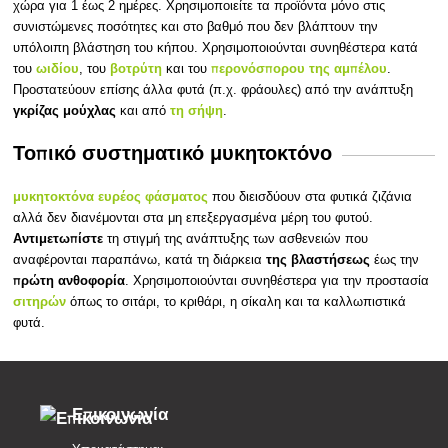
χώρα για 1 έως 2 ημέρες. Χρησιμοποιείτε τα προϊόντα μόνο στις
συνιστώμενες ποσότητες και στο βαθμό που δεν βλάπτουν την
υπόλοιπη βλάστηση του κήπου. Χρησιμοποιούνται συνηθέστερα κατά
ωιδίου
βοτρύτη
περονόσπορου της αμπέλου
του
, του
και του
.
Προστατεύουν επίσης άλλα φυτά (π.χ. φράουλες) από την ανάπτυξη
γκρίζας μούχλας
τη σήψη
και από
.
Τοπικό συστηματικό μυκητοκτόνο
μυκητοκτόνα ευρέος φάσματος
που διεισδύουν στα φυτικά ζιζάνια
αλλά δεν διανέμονται στα μη επεξεργασμένα μέρη του φυτού.
Αντιμετωπίστε
τη στιγμή της ανάπτυξης των ασθενειών που
της βλαστήσεως
αναφέρονται παραπάνω, κατά τη διάρκεια
έως την
πρώτη ανθοφορία
. Χρησιμοποιούνται συνηθέστερα για την προστασία
σιτηρών
όπως το σιτάρι, το κριθάρι, η σίκαλη και τα καλλωπιστικά
φυτά.
Επικοινωνία