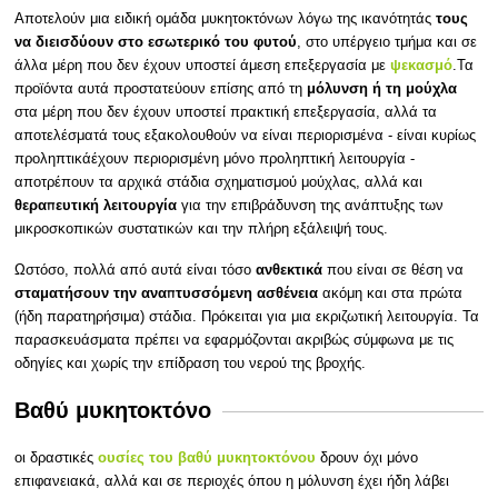
τους
Αποτελούν μια ειδική ομάδα μυκητοκτόνων λόγω της ικανότητάς
να διεισδύουν στο εσωτερικό του φυτού
, στο υπέργειο τμήμα και σε
ψεκασμό
άλλα μέρη που δεν έχουν υποστεί άμεση επεξεργασία με
.Τα
μόλυνση ή τη μούχλα
προϊόντα αυτά προστατεύουν επίσης από τη
στα μέρη που δεν έχουν υποστεί πρακτική επεξεργασία, αλλά τα
αποτελέσματά τους εξακολουθούν να είναι περιορισμένα - είναι κυρίως
προληπτικάέχουν περιορισμένη μόνο προληπτική λειτουργία -
αποτρέπουν τα αρχικά στάδια σχηματισμού μούχλας, αλλά και
θεραπευτική λειτουργία
για την επιβράδυνση της ανάπτυξης των
μικροσκοπικών συστατικών και την πλήρη εξάλειψή τους.
ανθεκτικά
Ωστόσο, πολλά από αυτά είναι τόσο
που είναι σε θέση να
σταματήσουν την αναπτυσσόμενη ασθένεια
ακόμη και
στα πρώτα
(ήδη παρατηρήσιμα) στάδια. Πρόκειται για μια εκριζωτική λειτουργία. Τα
παρασκευάσματα πρέπει να εφαρμόζονται ακριβώς σύμφωνα με τις
οδηγίες και χωρίς την επίδραση του νερού της βροχής.
Βαθύ μυκητοκτόνο
ουσίες του βαθύ μυκητοκτόνου
οι δραστικές
δρουν όχι μόνο
επιφανειακά, αλλά και σε περιοχές όπου η μόλυνση έχει ήδη λάβει