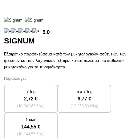
5.0
SIGNUM
Εξαιρετικό παρασκεύασμα κατά των μυκητολογικών ασθενειών των
φρούτων και των λαχανικών, εξαιρετικά αποτελεσματικό καθολικό
μυκητοκτόνο για τα πυρηνόκαρπα.
Παραλλαγές
7,5 g
5 x 7,5 g
2
,72 €
9
,77 €
(JC
362
,67 €/kg)
(JC
260
,53 €/kg)
1 κιλό
144
,55 €
(JC
144
,55 €/kg)