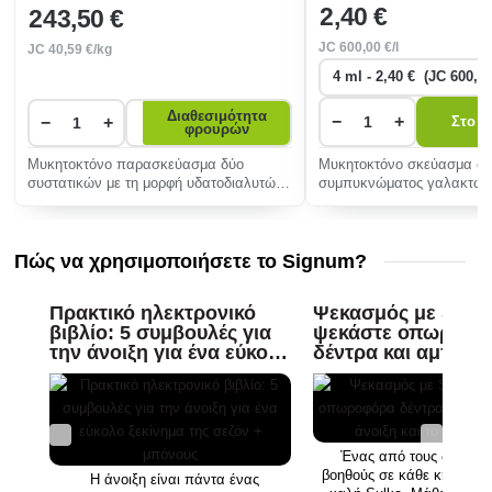
2
,40 €
243
,50 €
JC
600
,00 €/l
JC
40
,59 €/kg
Διαθεσιμότητα
−
+
−
+
Στο κ
φρουρών
Μυκητοκτόνο παρασκεύασμα δύο
Μυκητοκτόνο σκεύασμα σε
συστατικών με τη μορφή υδατοδιαλυτών
συμπυκνώματος γαλακτώμα
κόκκων για την καταπολέμηση του
προστασία της χειμερινής 
περονόσπ�
τω�
Πώς να χρησιμοποιήσετε το Signum?
Πρακτικό ηλεκτρονικό
Ψεκασμός με Sulka
βιβλίο: 5 συμβουλές για
ψεκάστε οπωροφό
την άνοιξη για ένα εύκολο
δέντρα και αμπέλια
ξεκίνημα της σεζόν +
άνοιξη και το φθι
μπόνους
Ένας από τους δοκιμα
βοηθούς σε κάθε κήπο είν
Η άνοιξη είναι πάντα ένας