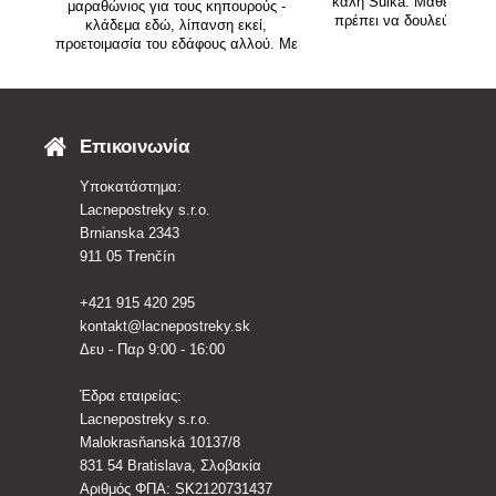
καλή Sulka. Μάθετε πώς 
μαραθώνιος για τους κηπουρούς -
πρέπει να δουλεύετε μαζ
κλάδεμα εδώ, λίπανση εκεί,
άρθρο και στο εκπαιδευτικ
προετοιμασία του εδάφους αλλού. Με
τι να ξεκινήσετε για να ξεκινήσουν τα
φυτά χωρίς άγχος
Επικοινωνία
Υποκατάστημα:
Lacnepostreky s.r.o.
Brnianska 2343
911 05 Trenčín
+421 915 420 295
kontakt@lacnepostreky.sk
Δευ - Παρ 9:00 - 16:00
Έδρα εταιρείας:
Lacnepostreky s.r.o.
Malokrasňanská 10137/8
831 54 Bratislava, Σλοβακία
Αριθμός ΦΠΑ: SK2120731437