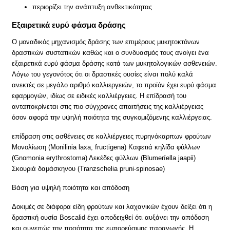
περιορίζει την ανάπτυξη ανθεκτικότητας
Εξαιρετικά ευρύ φάσμα δράσης
Ο μοναδικός μηχανισμός δράσης των επιμέρους μυκητοκτόνων
δραστικών συστατικών καθώς και ο συνδυασμός τους ανοίγει ένα
εξαιρετικά ευρύ φάσμα δράσης κατά των μυκητολογικών ασθενειών.
Λόγω του γεγονότος ότι οι δραστικές ουσίες είναι πολύ καλά
ανεκτές σε μεγάλο αριθμό καλλιεργειών, το προϊόν έχει ευρύ φάσμα
εφαρμογών, ιδίως σε ειδικές καλλιέργειες. Η επίδρασή του
ανταποκρίνεται στις πιο σύγχρονες απαιτήσεις της καλλιέργειας
όσον αφορά την υψηλή ποιότητα της συγκομιζόμενης καλλιέργειας.
επίδραση στις ασθένειες σε καλλιέργειες πυρηνόκαρπων φρούτων
Μονολίωση (Monilinia laxa, fructigena) Καφετιά κηλίδα φύλλων
(Gnomonia erythrostoma) Λεκέδες φύλλων (Blumeríella jaapii)
Σκουριά δαμάσκηνου (Tranzschelia pruni-spinosae)
Βάση για υψηλή ποιότητα και απόδοση
Δοκιμές σε διάφορα είδη φρούτων και λαχανικών έχουν δείξει ότι η
δραστική ουσία Boscalid έχει αποδειχθεί ότι αυξάνει την απόδοση
και συνεπώς την ποσότητα της εμπορεύσιμης παραγωγής. Η