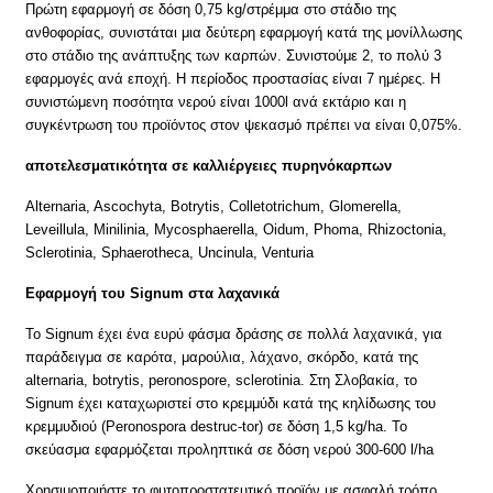
Πρώτη εφαρμογή σε δόση 0,75 kg/στρέμμα στο στάδιο της
ανθοφορίας, συνιστάται μια δεύτερη εφαρμογή κατά της μονίλλωσης
στο στάδιο της ανάπτυξης των καρπών. Συνιστούμε 2, το πολύ 3
εφαρμογές ανά εποχή. Η περίοδος προστασίας είναι 7 ημέρες. Η
συνιστώμενη ποσότητα νερού είναι 1000l ανά εκτάριο και η
συγκέντρωση του προϊόντος στον ψεκασμό πρέπει να είναι 0,075%.
αποτελεσματικότητα σε καλλιέργειες πυρηνόκαρπων
Alternaria, Ascochyta, Botrytis, Colletotrichum, Glomerella,
Leveillula, Minilinia, Mycosphaerella, Oidum, Phoma, Rhizoctonia,
Sclerotinia, Sphaerotheca, Uncinula, Venturia
Εφαρμογή του Signum στα λαχανικά
Το Signum έχει ένα ευρύ φάσμα δράσης σε πολλά λαχανικά, για
παράδειγμα σε καρότα, μαρούλια, λάχανο, σκόρδο, κατά της
alternaria, botrytis, peronospore, sclerotinia. Στη Σλοβακία, το
Signum έχει καταχωριστεί στο κρεμμύδι κατά της κηλίδωσης του
κρεμμυδιού (Peronospora destruc-tor) σε δόση 1,5 kg/ha. Το
σκεύασμα εφαρμόζεται προληπτικά σε δόση νερού 300-600 l/ha
Χρησιμοποιήστε το φυτοπροστατευτικό προϊόν με ασφαλή τρόπο.