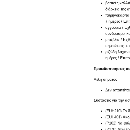
βασικές καλλι
διάρκεια της 
πυρηνόκαρπα φ
7 ημέρες / Επ
αγγούρια / Εχ
συνδυασμοί κα
μπιζέλια / Εχ
σημειώσεις: 
ριζώδη λαχανι
ημέρες / Επιτ
Προειδοποιήσεις α
Λέξη σήματος
Δεν απαιτείται
Συστάσεις για την ασ
(EUH210) Το δ
(EUH401) Ακολ
(P102) Να φυλ
(P270) Μην τρώ