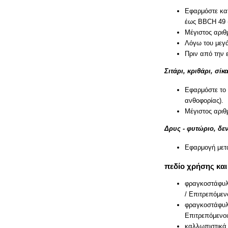
Εφαρμόστε κατ
έως BBCH 49 (
Μέγιστος αριθ
Λόγω του μεγά
Πριν από την 
Σιτάρι, κριθάρι, σίκ
Εφαρμόστε το
ανθοφορίας).
Μέγιστος αριθ
Δρυς - φυτώριο, δε
Εφαρμογή μετά
πεδίο χρήσης και
φραγκοστάφυλα
/ Επιτρεπόμεν
φραγκοστάφυλα
Επιτρεπόμενοι
καλλωπιστικά 