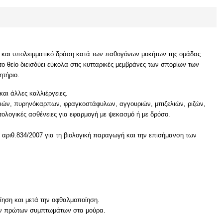
ης και υπολειμματικό δράση κατά των παθογόνων μυκήτων της ομάδας
ο θείο διεισδύει εύκολα στις κυτταρικές μεμβράνες των σπορίων των
ητήριο.
αι άλλες καλλιέργειες.
ιών, πυρηνόκαρπων, φραγκοστάφυλων, αγγουριών, μπιζελιών, ριζών,
τολογικές ασθένειες για εφαρμογή με ψεκασμό ή με δρόσο.
) αριθ.834/2007 για τη βιολογική παραγωγή και την επισήμανση των
ίηση και μετά την οφθαλμοποίηση.
 των πρώτων συμπτωμάτων στα μούρα.