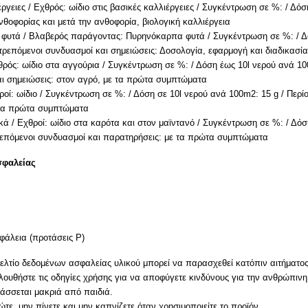
έργειες / Εχθρός: ωίδιο στις βασικές καλλιέργειες / Συγκέντρωση σε %: / Δό
ανθοφορίας και μετά την ανθοφορία, βιολογική καλλιέργεια
υτά / Βλαβερός παράγοντας: Πυρηνόκαρπα φυτά / Συγκέντρωση σε %: / Δόσ
ιτρεπόμενοι συνδυασμοί και σημειώσεις: Δοσολογία, εφαρμογή και διαδικα
θρός: ωίδιο στα αγγούρια / Συγκέντρωση σε %: / Δόση έως 10l νερού ανά 10
ι σημειώσεις: στον αγρό, με τα πρώτα συμπτώματα
θροί: ωίδιο / Συγκέντρωση σε %: / Δόση σε 10l νερού ανά 100m2: 15 g / Περ
στα πρώτα συμπτώματα
κά / Εχθροί: ωίδιο στα καρότα και στον μαϊντανό / Συγκέντρωση σε %: / Δόσ
ρεπόμενοι συνδυασμοί και παρατηρήσεις: με τα πρώτα συμπτώματα
σφαλείας
φάλεια (προτάσεις P)
ελτίο δεδομένων ασφαλείας υλικού μπορεί να παρασχεθεί κατόπιν αιτήματος
ουθήστε τις οδηγίες χρήσης για να αποφύγετε κινδύνους για την ανθρώπινη 
άσσεται μακριά από παιδιά.
τε, μην πίνετε και μην καπνίζετε όταν χρησιμοποιείτε το προϊόν.