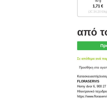
50 g
1
,71 €
(JC
34
,20 €/kg
από 
Πρ
Σε απόθεμα ανά πα
Προσθήκη στα αγα
Κατασκευαστής/εισα
FLORASERVIS
Horny dvor 6, 900 2
Ηλεκτρονικό ταχυδρομ
https://www.floraserv