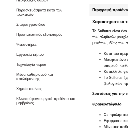
Περιφράξεις οσμών
Περιγραφή προϊόντ
Παρασκευάσματα κατά των
τρωκτικών
Χαρακτηριστικά 
Σπόροι γρασιδιού
Το Sulfurus είναι έ
Προστατευτικός εξοπλισμός
των αληθινών μούχλα
μυκήτων, ιδίως των α
Ψεκαστήρες
Κατά του αμερ
Εργαλεία κήπου
Μυκητοκτόνο 
Τεχνολογία νερού
σιταριού, κρι
Κατάλληλο για
Μέσα καθαρισμού και
Το Sulfurus έ
απολύμανσης
βιολογικών πρ
Χημεία πισίνας
Συστάσεις για την 
Κλωστοϋφαντουργικά προϊόντα και
μεμβράνες
Φραγκοστάφυλο
Ως προληπτικό
Εφαρμόστε κατ
Μέγιστος αριθ