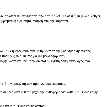
η των πρώτων συμπτωμάτων, δηλ.από BBCH 11 έως 89 (1ο φύλλο, ζεύγος
ε χρωματική ωριμότητα, έναρξη πτώσης καρπών).
γών 7-14 ημέρες ανάλογα με την ένταση της μολυσματικής πίεσης.
το πολύ 50g ανά 100m2 για μία μόνο εφαρμογή.
μογής, ώστε να μην υπερβαίνεται η μέγιστη δόση εφαρμογής ανά
 ή κατά την εμφάνιση των πρώτων συμπτωμάτων.
ας σε 25 g ανά 100 m2 μέχρι την ανθοφορία για κάθε 1 m ύψους κόμης
για κάθε m ύψους κόμης δέντρου.