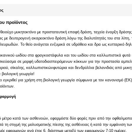
ος
του προϊόντος
να θειούχο μυκητοκτόνο με προστατευτική επαφή δράση, ταχεία έναρξη δράσ
ς με δευτερογενή ακαρεοκτόνο δράση.λόγω της διαλυτότητάς του στα λίπη, τ
λευρωδών. Το θείο ανάγεται ενζυμικά σε υδρόθειο και δρα ως κυτταρικό δηλ
ικανικού ωιδίου στα φραγκοστάφυλα και του ωιδίου στα καλλωπιστικά φυτά κ
σκεύασμα σε μορφή υδατοδιασπειρόμενων κόκκων για την προστασία αμπελ
θαριού, σίκαλης, καλλωπιστικώνφυτώρια και δενδρύλλια βελανιδιάς από μυκη
 βιολογική γεωργία!
χει εγκριθεί για χρήση στη βιολογική γεωργία σύμφωνα με τον κανονισμό (ΕΚ
οϊόντων.
εφαρμογή
 μέτρο κατά των ασθενειών, εφαρμόστε δύο φορές πριν από την οφθαλμοπο
ά τη στιγμή της μολυσματικής πίεσης της ασθένειας ή κατά την εμφάνιση
μός εφαρμογών ανά έτος 6, διάστημα μεταξύ των εφαρμογών 7-10 ημέρες.