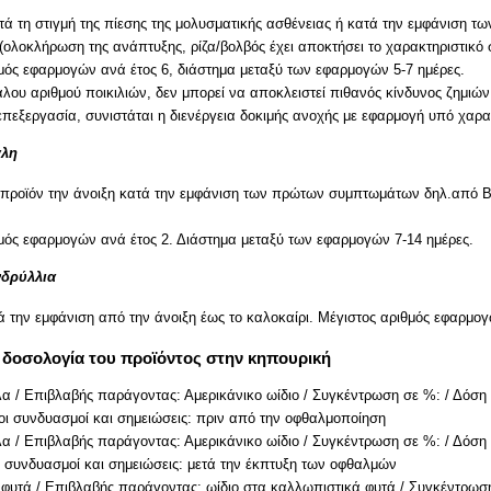
ά τη στιγμή της πίεσης της μολυσματικής ασθένειας ή κατά την εμφάνιση
ολοκλήρωση της ανάπτυξης, ρίζα/βολβός έχει αποκτήσει το χαρακτηριστικό 
μός εφαρμογών ανά έτος 6, διάστημα μεταξύ των εφαρμογών 5-7 ημέρες.
λου αριθμού ποικιλιών, δεν μπορεί να αποκλειστεί πιθανός κίνδυνος ζημιών
επεξεργασία, συνιστάται η διενέργεια δοκιμής ανοχής με εφαρμογή υπό χαρα
αλη
 προϊόν την άνοιξη κατά την εμφάνιση των πρώτων συμπτωμάτων δηλ.από B
μός εφαρμογών ανά έτος 2. Διάστημα μεταξύ των εφαρμογών 7-14 ημέρες.
νδρύλλια
 την εμφάνιση από την άνοιξη έως το καλοκαίρι. Μέγιστος αριθμός εφαρμογ
 δοσολογία του προϊόντος στην κηπουρική
 / Επιβλαβής παράγοντας: Αμερικάνικο ωίδιο / Συγκέντρωση σε %: / Δόση έ
οι συνδυασμοί και σημειώσεις: πριν από την οφθαλμοποίηση
 / Επιβλαβής παράγοντας: Αμερικάνικο ωίδιο / Συγκέντρωση σε %: / Δόση σ
 συνδυασμοί και σημειώσεις: μετά την έκπτυξη των οφθαλμών
φυτά / Επιβλαβής παράγοντας: ωίδιο στα καλλωπιστικά φυτά / Συγκέντρωση