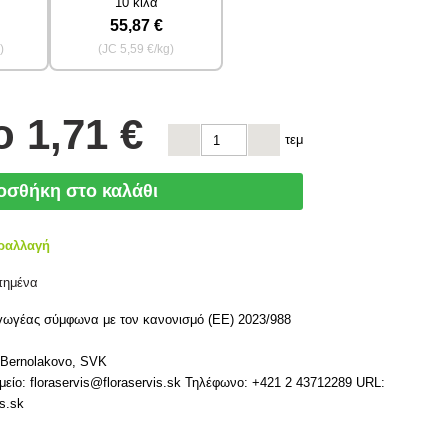
10 κιλά
55
,87 €
)
(JC
5
,59 €/kg)
το
1
,71 €
τεμ
οσθήκη στο καλάθι
ραλλαγή
πημένα
γωγέας σύμφωνα με τον κανονισμό (ΕΕ) 2023/988
7 Bernolakovo, SVK
είο: floraservis@floraservis.sk Τηλέφωνο: +421 2 43712289 URL:
is.sk