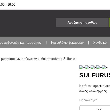
00 - 16:00
ος ασθενειών και παρασίτων
Ημερολόγιο ψεκασμών
Χονδρικό
 μυκητιασικών ασθενειών
»
Μυκητοκτόνα
»
Sulfurus
SULFURU
Κατά του αμερικανικ
άλλες καλλιέργειες.
Παραλλαγές