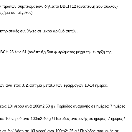
 των πρώτων συμπτωμάτων, δηλ.από BBCH 12 (ανάπτυξη 2ου φύλλου)
σχήμα και μέγεθος).
.
κτηριστικές συνθήκες σε μικρό αριθμό φυτών.
BCH 25 έως 61 (ανάπτυξη 5ου φυτρώματος μέχρι την έναρξη της
ών ανά έτος 3. Διάστημα μεταξύ των εφαρμογών 10-14 ημέρες.
ως 10l νερού ανά 100m2:50 g / Περίοδος αναμονής σε ημέρες: 7 ημέρες
ε 10l νερού ανά 100m2:40 g / Περίοδος αναμονής σε ημέρες: 7 ημέρες /
 σε %:/ Δόση σε 10l νερού ανά 100m2: 25 g / Περίοδος αναμονής σε