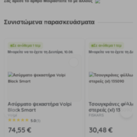
Σας άρεσε το άρθρο Μοιραστείτε το με άλλους
Συνιστώμενα παρασκευάσματα
Σε απόθεμα 1 τεμ
Σε απόθεμα 1 τεμ
Μπορείτε να το έχετε τη Δευτέρα, 10.08.
Μπορείτε να το έχετε τη Δευτ
Ασύρματο ψεκαστήρα Volpi
Τσουγκράνες φύλλων
Black Smart
στερεές (xl) 135090
Volpi
FISKARS
5.0
(3)
74
,55 €
30
,48 €