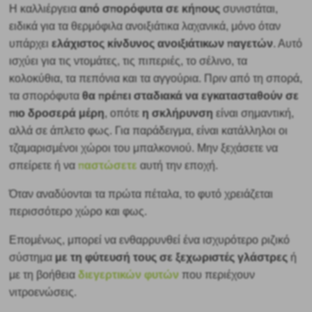
από σπορόφυτα σε κήπους
Η καλλιέργεια
συνιστάται,
ειδικά για τα θερμόφιλα ανοιξιάτικα λαχανικά, μόνο όταν
ελάχιστος κίνδυνος ανοιξιάτικων παγετών
υπάρχει
. Αυτό
ισχύει για τις ντομάτες, τις πιπεριές, το σέλινο, τα
κολοκύθια, τα πεπόνια και τα αγγούρια.
Πριν από τη σπορά,
θα πρέπει σταδιακά να εγκατασταθούν σε
τα σπορόφυτα
πιο δροσερά μέρη
η σκλήρυνση
, οπότε
είναι σημαντική,
αλλά σε άπλετο φως. Για παράδειγμα, είναι κατάλληλοι οι
τζαμαρισμένοι χώροι του μπαλκονιού. Μην ξεχάσετε να
παστώσετε
σπείρετε ή να
αυτή την εποχή.
Όταν αναδύονται τα πρώτα πέταλα, το φυτό χρειάζεται
περισσότερο χώρο και φως.
Επομένως, μπορεί να ενθαρρυνθεί ένα ισχυρότερο ριζικό
με τη φύτευσή τους σε ξεχωριστές γλάστρες
σύστημα
ή
διεγερτικών φυτών
με τη βοήθεια
που περιέχουν
νιτροενώσεις.