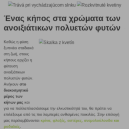
Ένας κήπος στα χρώματα των
ανοιξιάτικων πολυετών φυτών
Καθώς η φύση
ξυπνάει σταδιακά
στη ζωή, στους
κήπους αρχίζει η
φύτευση
ανοιξιάτικων
πολυετών φυτών.
στο
Ανήκουν
διακοσμητικό
μέρος των
κήπων μας
και
για να πολλαπλασιάσουμε την ελκυστικότητά του, θα πρέπει να
επιλέξουμε από τις πιο λαμπερές ανθισμένες ποικιλίες. Στην επιλογή
κρίνα, φλοξές, αστέρες, ανεμολούλουδα και
μας περιλαμβάνονται
ροδαλιές
.