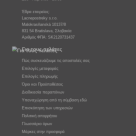
Έδρα εταιρείας:
Lacnepostreky s.r.o.
Malokrasňanská 10137/8
831 54 Bratislava, Σλοβακία
Αριθμός ΦΠΑ: SK2120731437
Για τους πελάτες
Πώς συσκευάζουμε τις αποστολές σας
Επιλογές μεταφοράς
Επιλογές πληρωμής
Όροι και Προϋποθέσεις
Διαδικασία παραπόνων
Υπαναχώρηση από τη σύμβαση εδώ
Επισκόπηση των υπηρεσιών
Πολιτική απορρήτου
Γλωσσάριο όρων
Μάρκες στην προσφορά