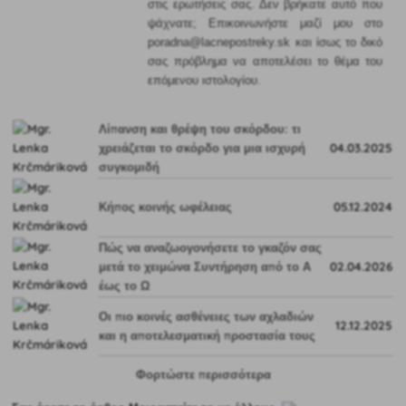
στις ερωτήσεις σας. Δεν βρήκατε αυτό που
ψάχνατε; Επικοινωνήστε μαζί μου στο
poradna@lacnepostreky.sk και ίσως το δικό
σας πρόβλημα να αποτελέσει το θέμα του
επόμενου ιστολογίου.
Λίπανση και θρέψη του σκόρδου: τι
χρειάζεται το σκόρδο για μια ισχυρή
04.03.2025
συγκομιδή
Κήπος κοινής ωφέλειας
05.12.2024
Πώς να αναζωογονήσετε το γκαζόν σας
μετά το χειμώνα Συντήρηση από το Α
02.04.2026
έως το Ω
Οι πιο κοινές ασθένειες των αχλαδιών
12.12.2025
και η αποτελεσματική προστασία τους
Φορτώστε περισσότερα