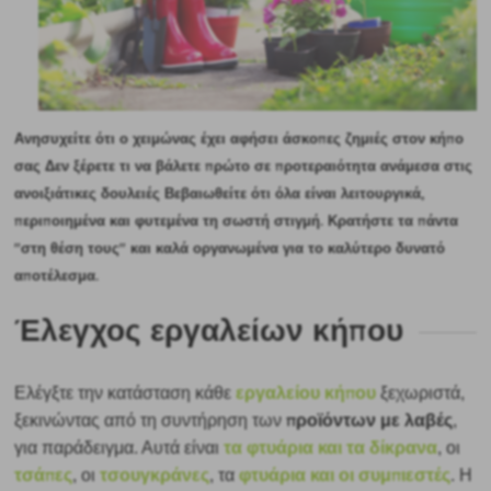
Ανησυχείτε ότι ο χειμώνας έχει αφήσει άσκοπες ζημιές στον κήπο
σας Δεν ξέρετε τι να βάλετε πρώτο σε προτεραιότητα ανάμεσα στις
ανοιξιάτικες δουλειές Βεβαιωθείτε ότι όλα είναι λειτουργικά,
περιποιημένα και φυτεμένα τη σωστή στιγμή. Κρατήστε τα πάντα
"στη θέση τους" και καλά οργανωμένα για το καλύτερο δυνατό
αποτέλεσμα.
Έλεγχος εργαλείων κήπου
εργαλείου κήπου
Ελέγξτε την κατάσταση κάθε
ξεχωριστά,
προϊόντων με λαβές
ξεκινώντας από τη συντήρηση των
,
τα φτυάρια και τα δίκρανα
για παράδειγμα. Αυτά είναι
, οι
τσάπες
τσουγκράνες
φτυάρια και οι συμπιεστές
, οι
, τα
. Η