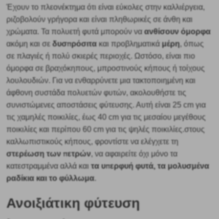
Έχουν το πλεονέκτημα ότι είναι εύκολες στην καλλιέργεια,
ριζοβολούν γρήγορα και είναι πληθωρικές σε άνθη και
ανθίσουν όμορφα
χρώματα. Τα πολυετή φυτά μπορούν να
δυσπρόσιτα
μέρη
ακόμη και σε
και προβληματικά
, όπως
σε πλαγιές ή πολύ σκιερές περιοχές. Ωστόσο, είναι πιο
όμορφα σε βραχόκηπους, μπροστινούς κήπους ή τοίχους
λουλουδιών. Για να ενθαρρύνετε μια τακτοποιημένη και
άφθονη συστάδα πολυετών φυτών, ακολουθήστε τις
συνιστώμενες αποστάσεις φύτευσης. Αυτή είναι 25 cm για
τις χαμηλές ποικιλίες, έως 40 cm για τις μεσαίου μεγέθους
ποικιλίες και περίπου 60 cm για τις ψηλές ποικιλίες.στους
καλλωπιστικούς κήπους, φροντίστε να ελέγχετε τη
στερέωση των πετρών
, να αφαιρείτε όχι μόνο τα
τα υπερφυή φυτά, τα μολυσμένα
κατεστραμμένα αλλά και
ραδίκια και το φύλλωμα
.
Ανοιξιάτικη φύτευση