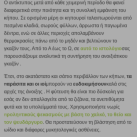
Ο αντίκτυπος μετά από κάθε χειμερινή περίοδο θα φανεί
διαφορετικά στην ποιότητα και τη συνολική εμφάνιση του
κήπου. Σε ορισμένα μέρη οι κηπουροί ταλαιπωρούνται από
πεσμένα κλαδιά, σωρούς φύλλων, άρρωστα ή παγωμένα
δέντρα, ενώ σε άλλες περιοχές απολαμβάνουν
θερμοκρασίες πάνω από το μηδέν και βελτιώνουν το
αυτό το ιστολόγιο
γκαζόν τους. Από το Α έως το Ω, σε
σας
παρουσιάζουμε αναλυτικά τη συντήρηση του ανοιξιάτικου
γκαζόν
.
τα
Έτσι, στο ακατάστατο και σάπιο περιβάλλον των κήπων,
παράσιτα και οι ιοί
ευδοκιμήσουν
μπορούν να
καλά στις
αρχές της άνοιξης
. Η φύτευση θα είναι πιο δύσκολη για
εσάς αν δεν απαλλαγείτε από τα ζιζάνια, τα ανεπιθύμητα
φυτά και τα υπολείμματά τους. Χρησιμοποιήστε νωρίς
προληπτικούς ψεκασμούς με βάση το χαλκό, το θείο και
τον ψευδάργυρο
. Θα προστατεύσουν τη βλάστηση από το
ωίδιο και διάφορες μυκητολογικές ασθένειες.