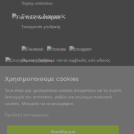
Χάρτης ιστότοπου
Για τους διανομείς
Συνεργασία χονδρικής
Θα σας παρέχουμε πάντα συμβουλές από ειδικούς
Τα παράπονα διεκπεραιώνονται εντός 24 ωρών
Χρησιμοποιούμε cookies
85% των εμπορευμάτων σε απόθεμα
Το e-shop μας χρησιμοποιεί cookies απαραίτητα για τη σωστή
λειτουργία του ιστότοπου, καθώς και ανώνυμα αναλυτικά
Παράδοση εντός 24 ωρών από Δευτέρα έως Παρασκευή
cookies. Μπορείτε να τα απορρίψετε.
Προβολή λεπτομερειών
Αποδέχομαι