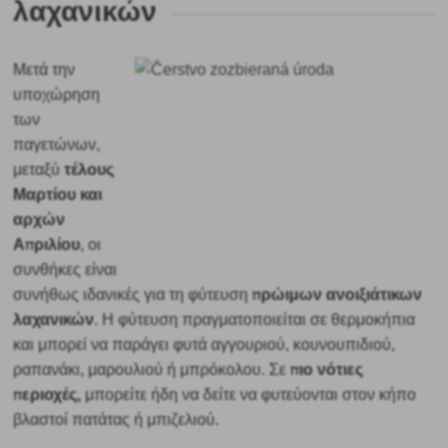
λαχανικών
Μετά την
υποχώρηση
των
παγετώνων,
τέλους
μεταξύ
Μαρτίου και
αρχών
Απριλίου
, οι
συνθήκες είναι
πρώιμων ανοιξιάτικων
συνήθως ιδανικές για τη φύτευση
λαχανικών
. Η φύτευση πραγματοποιείται σε θερμοκήπια
και μπορεί να παράγει φυτά αγγουριού, κουνουπιδιού,
πιο νότιες
ραπανάκι, μαρουλιού ή μπρόκολου. Σε
περιοχές,
μπορείτε ήδη να δείτε να φυτεύονται στον κήπο
βλαστοί πατάτας ή μπιζελιού.