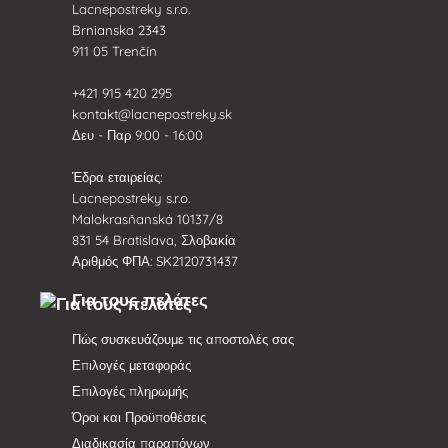
Lacnepostreky s.r.o.
Brnianska 2343
911 05 Trenčín
+421 915 420 295
kontakt@lacnepostreky.sk
Δευ - Παρ 9:00 - 16:00
Έδρα εταιρείας:
Lacnepostreky s.r.o.
Malokrasňanská 10137/8
831 54 Bratislava, Σλοβακία
Αριθμός ΦΠΑ: SK2120731437
Για τους πελάτες
Πώς συσκευάζουμε τις αποστολές σας
Επιλογές μεταφοράς
Επιλογές πληρωμής
Όροι και Προϋποθέσεις
Διαδικασία παραπόνων