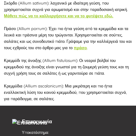
Σκόρδο (Allium sativum): λαχανικό με ιδιαίτερη γεύση, που
χρησιμοποιείται συχνά για αρωματισμό και στην παραδοσιακή ιατρική.
Μάθετε πώς να το καλλιεργήσετε και να το φυτέψετε εδώ.
Πράσο (Allium porrum): Έχει πιο ήπια γεύση από τα κρεμμύδια και τα
λευκά και πράσινα μέρη του τρώγονται. Χρησιμοποιείται σε σούπες,
σαλάτες και ως συνοδευτικό πιάτο. Γράψαμε για την καλλιέργειά του και
τους εχθρούς του στο άρθρο μας για το
.
πράσο
Κρεμμύδι της άνοιξης (Allium fistulosum): Οι νεαροί βολβοί του
κρεμμυδιού της άνοιξης είναι γνωστοί για τη ζουμερή γεύση τους και τη
συχνή χρήση τους σε σαλάτες ή ως γαρνιτούρα σε πιάτα.
Κρεμμύδια (Allium ascalonicum): Μια μικρότερη και πιο ήπια
εναλλακτική λύση του κοινού κρεμμυδιού, που χρησιμοποιείται συχνά,
για παράδειγμα, σε σαλάτες.
Επικοινωνία
Υποκατάστημα: